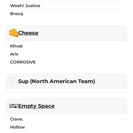
Woah! Justice
Brocq
Cheese
Kfrost
Aris
CORROSIVE
Sup (North American Team)
Empty Space
Crave.
Hollow