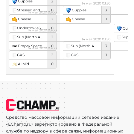
Guppies
2
14 мая 2020 03:50
Stressed and Depressed
0
Guppies
3
14 мая 2020 03:00
Cheese
1
Cheese
2
1
Undertow eSports
0
Guppi
14 мая 2020 03:00
Sup (North American Team)
2
14 мая 2020 03:50
Empty Space
0
Sup (North American Team)
3
14 мая 2020 03:00
GKS
1
GKS
2
AllMid
0
Средство массовой информации сетевое издание
«EChamp.ru» зарегистрировано в Федеральной
службе по надзору в сфере связи, информационных