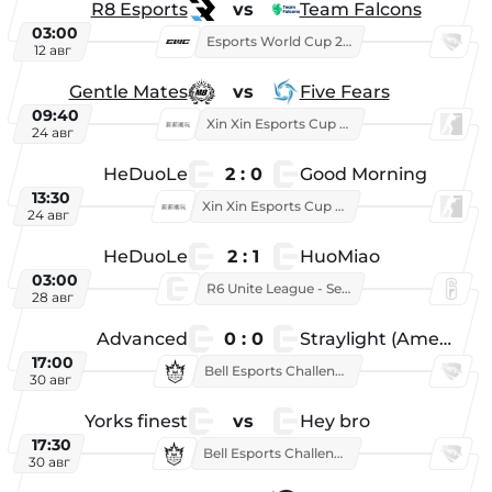
R8 Esports
vs
Team Falcons
03:00
Esports World Cup 2026
12 авг
Gentle Mates
vs
Five Fears
09:40
Xin Xin Esports Cup 2025
24 авг
HeDuoLe
2 : 0
Good Morning
13:30
Xin Xin Esports Cup 2026
24 авг
HeDuoLe
2 : 1
HuoMiao
03:00
R6 Unite League - Season 1
28 авг
Advanced
0 : 0
Straylight (American team)
17:00
Bell Esports Challenge 2026
30 авг
Yorks finest
vs
Hey bro
17:30
Bell Esports Challenge 2026
30 авг