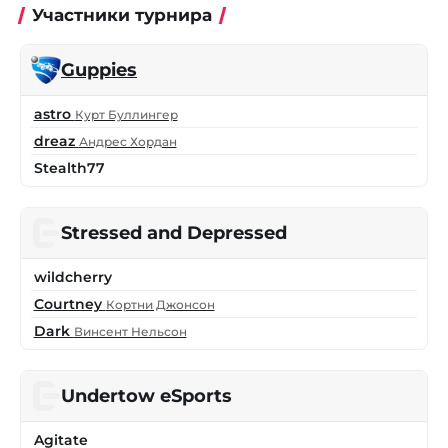
Участники турнира
Guppies
astro
Курт Буллингер
dreaz
Андрес Хордан
Stealth77
Stressed and Depressed
wildcherry
Courtney
Кортни Джонсон
Dark
Винсент Нельсон
Undertow eSports
Agitate