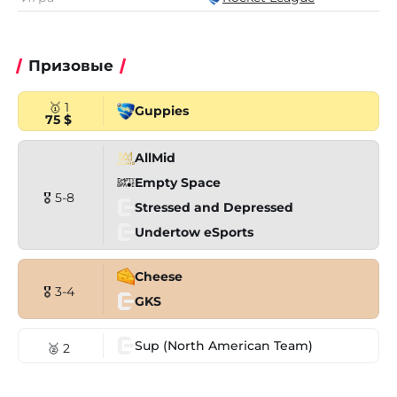
Призовые
🥇 1
Guppies
75 $
AllMid
Empty Space
🎖 5-8
Stressed and Depressed
Undertow eSports
Cheese
🎖 3-4
GKS
Sup (North American Team)
🥈 2