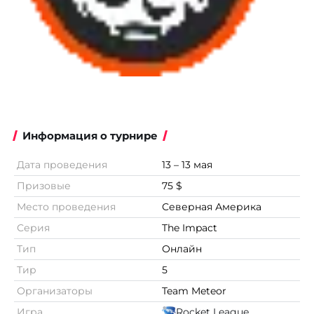
Информация о турнире
Дата проведения
13 – 13 мая
Призовые
75 $
Место проведения
Северная Америка
Серия
The Impact
Тип
Онлайн
Тир
5
Организаторы
Team Meteor
Игра
Rocket League