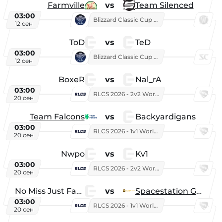
Farmville
vs
Team Silenced
03:00
Blizzard Classic Cup 2026
12 сен
ToD
vs
TeD
03:00
Blizzard Classic Cup 2026
12 сен
BoxeR
vs
Nal_rA
03:00
RLCS 2026 - 2v2 World Championship
20 сен
Team Falcons
vs
Backyardigans
03:00
RLCS 2026 - 1v1 World Championship
20 сен
Nwpo
vs
Kv1
03:00
RLCS 2026 - 2v2 World Championship
20 сен
No Miss Just Fake
vs
Spacestation Gaming
03:00
RLCS 2026 - 1v1 World Championship
20 сен