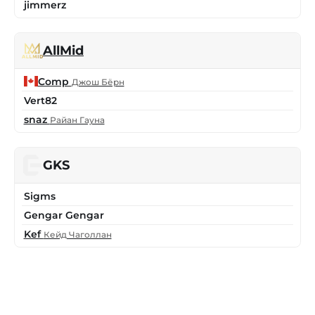
jimmerz
AllMid
Comp
Джош Бёрн
Vert82
snaz
Райан Гауна
GKS
Sigms
Gengar Gengar
Kef
Кейд Чаголлан