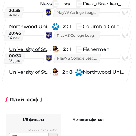
Nass
vs
Diaz_(Brazilian_Player)
20:35
PlayVS College League 2025: Fall
14 дек
Northwood University
2 : 1
Columbia College
20:45
PlayVS College League 2025: Fall
14 дек
University of St. Thomas
2 : 1
Fishermen
00:30
PlayVS College League 2025: Fall
15 дек
University of St. Thomas
2 : 0
Northwood University
Плей-офф
1/8 финала
Четвертьфинал
Ф
14 мая 2020 03:00