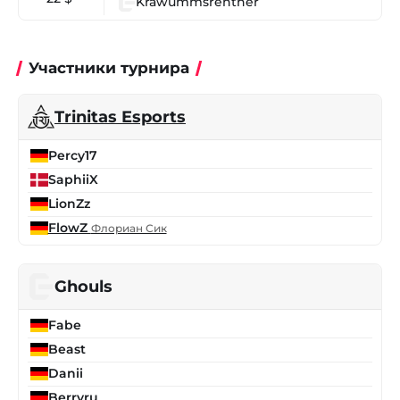
Krawummsrentner
Участники турнира
Trinitas Esports
Percy17
SaphiiX
LionZz
FlowZ
Флориан Сик
Ghouls
Fabe
Beast
Danii
Berryru