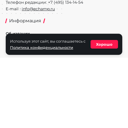
Телефон редакции: +7 (495) 134-14-54
E-mail :
info@echamp.ru
Информация
Об издании
Используя этот сайт, вы соглашаетесь с
Реклама на портале
Хорошо
Политика конфиденциальности
Политика конфиденциальности
Разделы
Новости
Турниры
Игроки
Команды
Игры