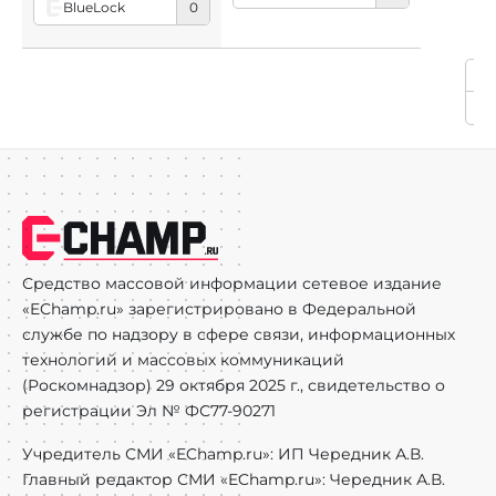
BlueLock
0
Hy
Средство массовой информации сетевое издание
«EChamp.ru» зарегистрировано в Федеральной
службе по надзору в сфере связи, информационных
технологий и массовых коммуникаций
(Роскомнадзор) 29 октября 2025 г., свидетельство о
регистрации Эл № ФС77-90271
Учредитель СМИ «EChamp.ru»: ИП Чередник А.В.
Главный редактор СМИ «EChamp.ru»: Чередник А.В.