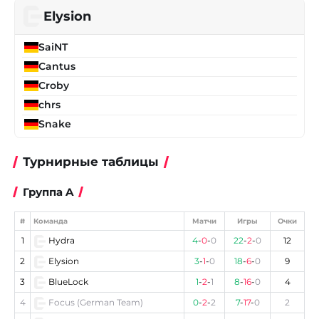
Elysion
SaiNT
Cantus
Croby
chrs
Snake
Турнирные таблицы
Группа A
#
Команда
Матчи
Игры
Очки
1
Hydra
4
-
0
-
0
22
-
2
-
0
12
2
Elysion
3
-
1
-
0
18
-
6
-
0
9
3
BlueLock
1
-
2
-
1
8
-
16
-
0
4
4
Focus (German Team)
0
-
2
-
2
7
-
17
-
0
2