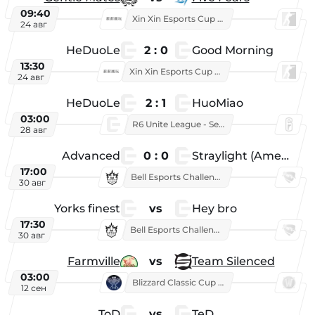
09:40
Xin Xin Esports Cup 2025
24 авг
HeDuoLe
2 : 0
Good Morning
13:30
Xin Xin Esports Cup 2026
24 авг
HeDuoLe
2 : 1
HuoMiao
03:00
R6 Unite League - Season 1
28 авг
Advanced
0 : 0
Straylight (American team)
17:00
Bell Esports Challenge 2026
30 авг
Yorks finest
vs
Hey bro
17:30
Bell Esports Challenge 2026
30 авг
Farmville
vs
Team Silenced
03:00
Blizzard Classic Cup 2026
12 сен
ToD
vs
TeD