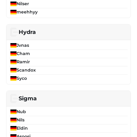
Nilser
meehhyy
Hydra
Jvnas
Cham
Ramir
Scandox
Syco
Sigma
Nub
Nils
Eldin
Asoosi