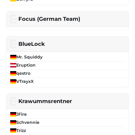
Focus (German Team)
BlueLock
Mr. Squiddy
Eruption
qestro
VTrayxX
Krawummsrentner
JFire
Schvennie
Trizz