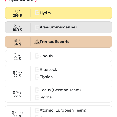
🥇 1
Hydra
216 $
🥈 2
Krawummsmänner
108 $
🥉 3
Trinitas Esports
54 $
🎖 4
Ghouls
22 $
BlueLock
🎖 5-6
22 $
Elysion
Focus (German Team)
🎖 7-8
22 $
Sigma
Atomic (European Team)
🎖 9-10
22 $