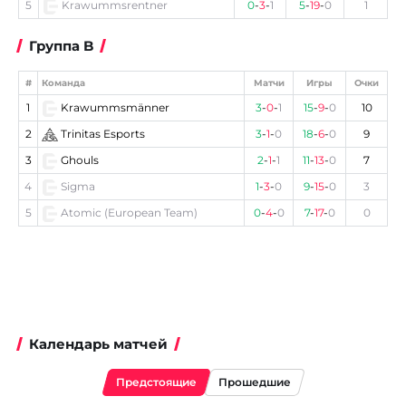
5
Krawummsrentner
0
-
3
-
1
5
-
19
-
0
1
Группа B
#
Команда
Матчи
Игры
Очки
1
Krawummsmänner
3
-
0
-
1
15
-
9
-
0
10
2
Trinitas Esports
3
-
1
-
0
18
-
6
-
0
9
3
Ghouls
2
-
1
-
1
11
-
13
-
0
7
4
Sigma
1
-
3
-
0
9
-
15
-
0
3
5
Atomic (European Team)
0
-
4
-
0
7
-
17
-
0
0
Календарь матчей
Предстоящие
Прошедшие