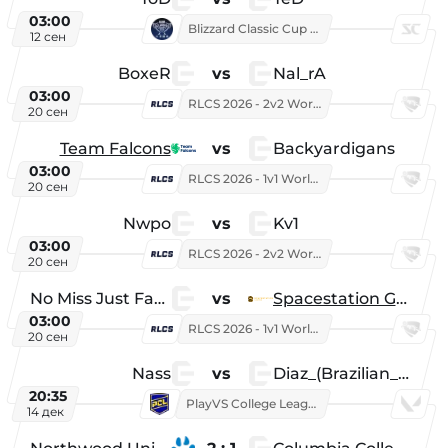
03:00
Blizzard Classic Cup 2026
12 сен
BoxeR
vs
Nal_rA
03:00
RLCS 2026 - 2v2 World Championship
20 сен
Team Falcons
vs
Backyardigans
03:00
RLCS 2026 - 1v1 World Championship
20 сен
Nwpo
vs
Kv1
03:00
RLCS 2026 - 2v2 World Championship
20 сен
No Miss Just Fake
vs
Spacestation Gaming
03:00
RLCS 2026 - 1v1 World Championship
20 сен
Nass
vs
Diaz_(Brazilian_Player)
20:35
PlayVS College League 2025: Fall
14 дек