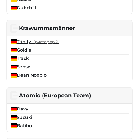
Dubchill
Krawummsmänner
Trinity
Кристофер Р.
Goldie
Track
Sensei
Dean Nooblo
Atomic (European Team)
Davy
Sucuki
Batibo