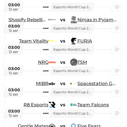
03:00
Esports World Cup 2026
12 авг
Shopify Rebellion
vs
Ninjas in Pyjamas
03:00
Esports World Cup 2026
12 авг
Team Vitality
vs
FURIA
03:00
Esports World Cup 2026
12 авг
NRG
vs
TSM
03:00
Esports World Cup 2026
12 авг
MIBR
vs
Spacestation Gaming
03:00
Esports World Cup 2026
12 авг
R8 Esports
vs
Team Falcons
03:00
Esports World Cup 2026
12 авг
Gentle Mates
vs
Five Fears