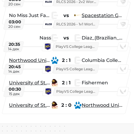
RLCS 2026 - 2v2 World Championship
20 сен
No Miss Just Fake
vs
Spacestation Gaming
03:00
RLCS 2026 - 1v1 World Championship
20 сен
Nass
vs
Diaz_(Brazilian_Player)
20:35
PlayVS College League 2025: Fall
14 дек
Northwood University
2 : 1
Columbia College
20:45
PlayVS College League 2025: Fall
14 дек
University of St. Thomas
2 : 1
Fishermen
00:30
PlayVS College League 2025: Fall
15 дек
University of St. Thomas
2 : 0
Northwood University