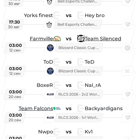
Bell Esports Challenge 2026
30 авг
Yorks finest
vs
Hey bro
17:30
Bell Esports Challenge 2026
30 авг
Farmville
vs
Team Silenced
03:00
Blizzard Classic Cup 2026
12 сен
ToD
vs
TeD
03:00
Blizzard Classic Cup 2026
12 сен
BoxeR
vs
Nal_rA
03:00
RLCS 2026 - 2v2 World Championship
20 сен
Team Falcons
vs
Backyardigans
03:00
RLCS 2026 - 1v1 World Championship
20 сен
Nwpo
vs
Kv1
03:00