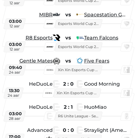
Esports World Cup 2026
12 авг
MIBR
vs
Spacestation Gaming
03:00
Esports World Cup 2026
12 авг
R8 Esports
vs
Team Falcons
03:00
Esports World Cup 2026
12 авг
Gentle Mates
vs
Five Fears
09:40
Xin Xin Esports Cup 2025
24 авг
HeDuoLe
2 : 0
Good Morning
13:30
Xin Xin Esports Cup 2026
24 авг
HeDuoLe
2 : 1
HuoMiao
03:00
R6 Unite League - Season 1
28 авг
Advanced
0 : 0
Straylight (American team)
17:00