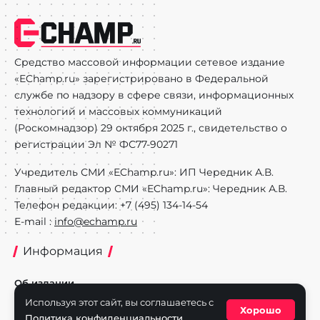
Средство массовой информации сетевое издание
«EChamp.ru» зарегистрировано в Федеральной
службе по надзору в сфере связи, информационных
технологий и массовых коммуникаций
(Роскомнадзор) 29 октября 2025 г., свидетельство о
регистрации Эл № ФС77-90271
Учредитель СМИ «EChamp.ru»: ИП Чередник А.В.
Главный редактор СМИ «EChamp.ru»: Чередник А.В.
Телефон редакции: +7 (495) 134-14-54
E-mail :
info@echamp.ru
Информация
Об издании
Используя этот сайт, вы соглашаетесь с
Реклама на портале
Хорошо
Политика конфиденциальности