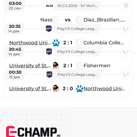
03:00
RLCS 2026 - 1v1 World Championship
20 сен
Nass
vs
Diaz_(Brazilian_Player)
20:35
PlayVS College League 2025: Fall
14 дек
Northwood University
2 : 1
Columbia College
20:45
PlayVS College League 2025: Fall
14 дек
University of St. Thomas
2 : 1
Fishermen
00:30
PlayVS College League 2025: Fall
15 дек
University of St. Thomas
2 : 0
Northwood University