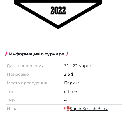
Информация о турнире
Дата проведения
22 – 22 марта
Призовые
215 $
Место проведения
Париж
Тип
offline
Тир
4
Игра
Super Smash Bros.