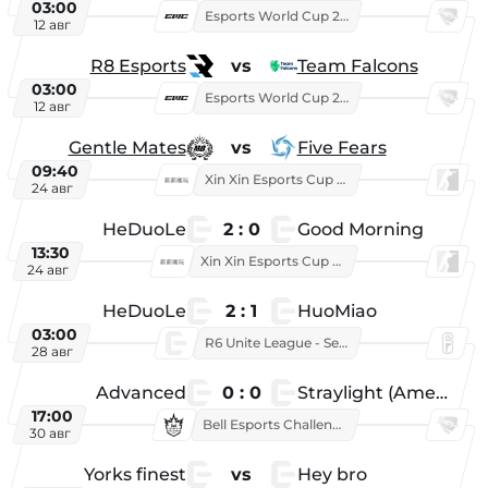
03:00
Esports World Cup 2026
12 авг
R8 Esports
vs
Team Falcons
03:00
Esports World Cup 2026
12 авг
Gentle Mates
vs
Five Fears
09:40
Xin Xin Esports Cup 2025
24 авг
HeDuoLe
2 : 0
Good Morning
13:30
Xin Xin Esports Cup 2026
24 авг
HeDuoLe
2 : 1
HuoMiao
03:00
R6 Unite League - Season 1
28 авг
Advanced
0 : 0
Straylight (American team)
17:00
Bell Esports Challenge 2026
30 авг
Yorks finest
vs
Hey bro