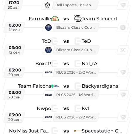
17:30
Bell Esports Challenge 2026
30 авг
Farmville
vs
Team Silenced
03:00
Blizzard Classic Cup 2026
12 сен
ToD
vs
TeD
03:00
Blizzard Classic Cup 2026
12 сен
BoxeR
vs
Nal_rA
03:00
RLCS 2026 - 2v2 World Championship
20 сен
Team Falcons
vs
Backyardigans
03:00
RLCS 2026 - 1v1 World Championship
20 сен
Nwpo
vs
Kv1
03:00
RLCS 2026 - 2v2 World Championship
20 сен
No Miss Just Fake
vs
Spacestation Gaming