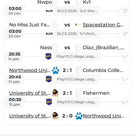
Nwpo
vs
Kv1
03:00
RLCS 2026 - 2v2 World Championship
20 сен
No Miss Just Fake
vs
Spacestation Gaming
03:00
RLCS 2026 - 1v1 World Championship
20 сен
Nass
vs
Diaz_(Brazilian_Player)
20:35
PlayVS College League 2025: Fall
14 дек
Northwood University
2 : 1
Columbia College
20:45
PlayVS College League 2025: Fall
14 дек
University of St. Thomas
2 : 1
Fishermen
00:30
PlayVS College League 2025: Fall
15 дек
University of St. Thomas
2 : 0
Northwood University