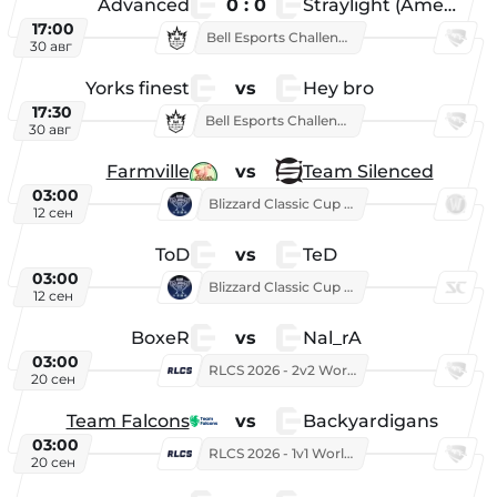
Advanced
0 : 0
Straylight (American team)
17:00
Bell Esports Challenge 2026
30 авг
Yorks finest
vs
Hey bro
17:30
Bell Esports Challenge 2026
30 авг
Farmville
vs
Team Silenced
03:00
Blizzard Classic Cup 2026
12 сен
ToD
vs
TeD
03:00
Blizzard Classic Cup 2026
12 сен
BoxeR
vs
Nal_rA
03:00
RLCS 2026 - 2v2 World Championship
20 сен
Team Falcons
vs
Backyardigans
03:00
RLCS 2026 - 1v1 World Championship
20 сен