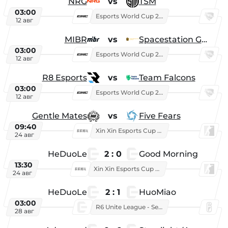
NRG
vs
TSM
03:00
Esports World Cup 2026
12 авг
MIBR
vs
Spacestation Gaming
03:00
Esports World Cup 2026
12 авг
R8 Esports
vs
Team Falcons
03:00
Esports World Cup 2026
12 авг
Gentle Mates
vs
Five Fears
09:40
Xin Xin Esports Cup 2025
24 авг
HeDuoLe
2 : 0
Good Morning
13:30
Xin Xin Esports Cup 2026
24 авг
HeDuoLe
2 : 1
HuoMiao
03:00
R6 Unite League - Season 1
28 авг