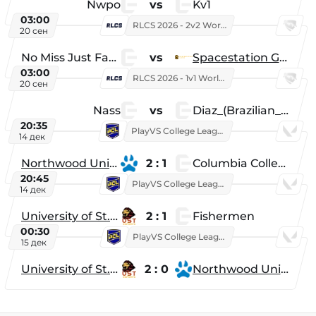
Nwpo
vs
Kv1
03:00
RLCS 2026 - 2v2 World Championship
20 сен
No Miss Just Fake
vs
Spacestation Gaming
03:00
RLCS 2026 - 1v1 World Championship
20 сен
Nass
vs
Diaz_(Brazilian_Player)
20:35
PlayVS College League 2025: Fall
14 дек
Northwood University
2 : 1
Columbia College
20:45
PlayVS College League 2025: Fall
14 дек
University of St. Thomas
2 : 1
Fishermen
00:30
PlayVS College League 2025: Fall
15 дек
University of St. Thomas
2 : 0
Northwood University