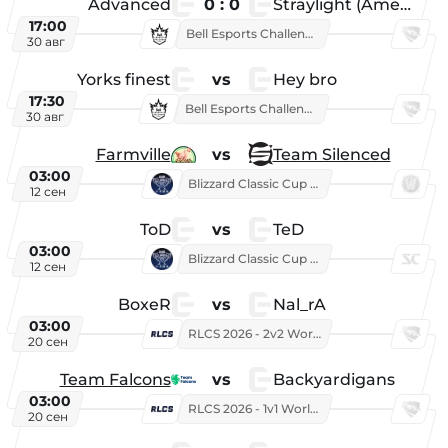
Advanced
0 : 0
Straylight (American team)
17:00
Bell Esports Challenge 2026
30 авг
Yorks finest
vs
Hey bro
17:30
Bell Esports Challenge 2026
30 авг
Farmville
vs
Team Silenced
03:00
Blizzard Classic Cup 2026
12 сен
ToD
vs
TeD
03:00
Blizzard Classic Cup 2026
12 сен
BoxeR
vs
Nal_rA
03:00
RLCS 2026 - 2v2 World Championship
20 сен
Team Falcons
vs
Backyardigans
03:00
RLCS 2026 - 1v1 World Championship
20 сен