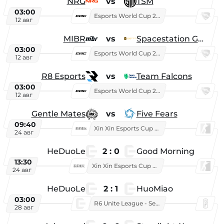
NRG
vs
TSM
03:00
Esports World Cup 2026
12 авг
MIBR
vs
Spacestation Gaming
03:00
Esports World Cup 2026
12 авг
R8 Esports
vs
Team Falcons
03:00
Esports World Cup 2026
12 авг
Gentle Mates
vs
Five Fears
09:40
Xin Xin Esports Cup 2025
24 авг
HeDuoLe
2 : 0
Good Morning
13:30
Xin Xin Esports Cup 2026
24 авг
HeDuoLe
2 : 1
HuoMiao
03:00
R6 Unite League - Season 1
28 авг