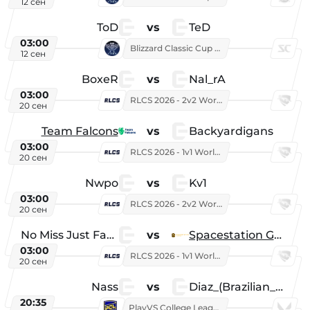
12 сен
ToD
vs
TeD
03:00
Blizzard Classic Cup 2026
12 сен
BoxeR
vs
Nal_rA
03:00
RLCS 2026 - 2v2 World Championship
20 сен
Team Falcons
vs
Backyardigans
03:00
RLCS 2026 - 1v1 World Championship
20 сен
Nwpo
vs
Kv1
03:00
RLCS 2026 - 2v2 World Championship
20 сен
No Miss Just Fake
vs
Spacestation Gaming
03:00
RLCS 2026 - 1v1 World Championship
20 сен
Nass
vs
Diaz_(Brazilian_Player)
20:35
PlayVS College League 2025: Fall