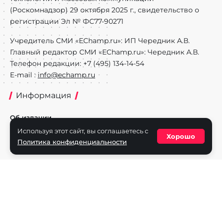
(Роскомнадзор) 29 октября 2025 г., свидетельство о
регистрации Эл № ФС77-90271
Учредитель СМИ «EChamp.ru»: ИП Чередник А.В.
Главный редактор СМИ «EChamp.ru»: Чередник А.В.
Телефон редакции: +7 (495) 134-14-54
E-mail :
info@echamp.ru
Информация
Об издании
Используя этот сайт, вы соглашаетесь с
Реклама на портале
Хорошо
Политика конфиденциальности
Политика конфиденциальности
Разделы
Новости
Турниры