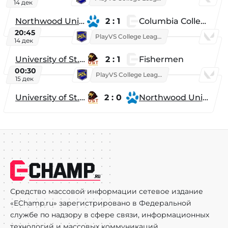
14 дек
Northwood University
2 : 1
Columbia College
20:45
PlayVS College League 2025: Fall
14 дек
University of St. Thomas
2 : 1
Fishermen
00:30
PlayVS College League 2025: Fall
15 дек
University of St. Thomas
2 : 0
Northwood University
Средство массовой информации сетевое издание
«EChamp.ru» зарегистрировано в Федеральной
службе по надзору в сфере связи, информационных
технологий и массовых коммуникаций