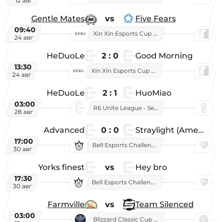
12 авг
Gentle Mates
vs
Five Fears
09:40
Xin Xin Esports Cup 2025
24 авг
HeDuoLe
2 : 0
Good Morning
13:30
Xin Xin Esports Cup 2026
24 авг
HeDuoLe
2 : 1
HuoMiao
03:00
R6 Unite League - Season 1
28 авг
Advanced
0 : 0
Straylight (American team)
17:00
Bell Esports Challenge 2026
30 авг
Yorks finest
vs
Hey bro
17:30
Bell Esports Challenge 2026
30 авг
Farmville
vs
Team Silenced
03:00
Blizzard Classic Cup 2026