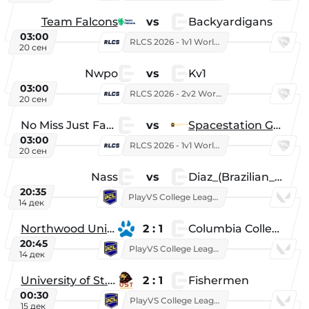
Team Falcons
vs
Backyardigans
03:00
RLCS 2026 - 1v1 World Championship
20 сен
Nwpo
vs
Kv1
03:00
RLCS 2026 - 2v2 World Championship
20 сен
No Miss Just Fake
vs
Spacestation Gaming
03:00
RLCS 2026 - 1v1 World Championship
20 сен
Nass
vs
Diaz_(Brazilian_Player)
20:35
PlayVS College League 2025: Fall
14 дек
Northwood University
2 : 1
Columbia College
20:45
PlayVS College League 2025: Fall
14 дек
University of St. Thomas
2 : 1
Fishermen
00:30
PlayVS College League 2025: Fall
15 дек