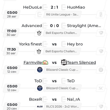
HeDuoLe
2 : 1
HuoMiao
03:00
R6 Unite League - Season 1
28 авг
Advanced
0 : 0
Straylight (American team)
17:00
Bell Esports Challenge 2026
30 авг
Yorks finest
vs
Hey bro
17:30
Bell Esports Challenge 2026
30 авг
Farmville
vs
Team Silenced
03:00
Blizzard Classic Cup 2026
12 сен
ToD
vs
TeD
03:00
Blizzard Classic Cup 2026
12 сен
BoxeR
vs
Nal_rA
03:00
RLCS 2026 - 2v2 World Championship
20 сен