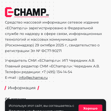
Средство массовой информации сетевое издание
«EChamp.ru» зарегистрировано в Федеральной
службе по надзору в сфере связи, информационных
технологий и массовых коммуникаций
(Роскомнадзор) 29 октября 2025 г., свидетельство о
регистрации Эл № ФС77-90271
Учредитель СМИ «EChamp.ru»: ИП Чередник А.В.
Главный редактор СМИ «EChamp.ru»: Чередник А.В.
Телефон редакции: +7 (495) 134-14-54
E-mail :
info@echamp.ru
Информация
Об издании
Используя этот сайт, вы соглашаетесь с
Реклама на портале
Хорошо