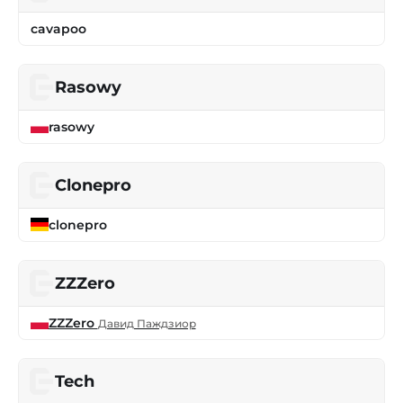
cavapoo
Rasowy
rasowy
Clonepro
clonepro
ZZZero
ZZZero
Давид Паждзиор
Tech