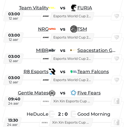
Team Vitality
vs
FURIA
03:00
Esports World Cup 2026
12 авг
NRG
vs
TSM
03:00
Esports World Cup 2026
12 авг
MIBR
vs
Spacestation Gaming
03:00
Esports World Cup 2026
12 авг
R8 Esports
vs
Team Falcons
03:00
Esports World Cup 2026
12 авг
Gentle Mates
vs
Five Fears
09:40
Xin Xin Esports Cup 2025
24 авг
HeDuoLe
2 : 0
Good Morning
13:30
Xin Xin Esports Cup 2026
24 авг