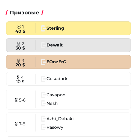
Призовые
🥇 1
Sterling
40 $
🥈 2
Dewalt
30 $
🥉 3
EOnzErG
20 $
🎖 4
Gosudark
10 $
Cavapoo
🎖 5-6
Nesh
Azhi_Dahaki
🎖 7-8
Rasowy