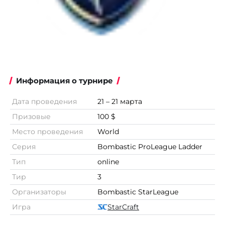
Информация о турнире
Дата проведения
21 – 21 марта
Призовые
100 $
Место проведения
World
Серия
Bombastic ProLeague Ladder
Тип
online
Тир
3
Организаторы
Bombastic StarLeague
Игра
StarCraft