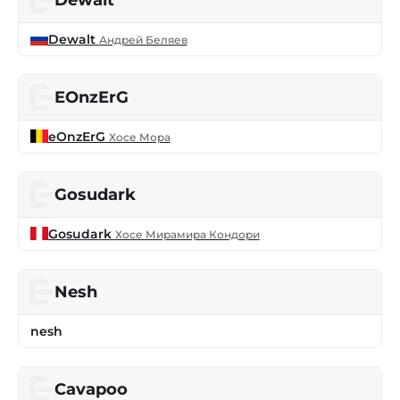
Dewalt
Dewalt
Андрей Беляев
EOnzErG
eOnzErG
Хосе Мора
Gosudark
Gosudark
Хосе Мирамира Кондори
Nesh
nesh
Cavapoo