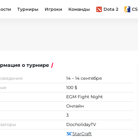
вости
Турниры
Игроки
Команды
Dota 2
CS
рмация о турнире
роведения
14 – 14 сентября
вые
100 $
EGM Fight Night
Онлайн
3
заторы
DocholidayTV
StarCraft