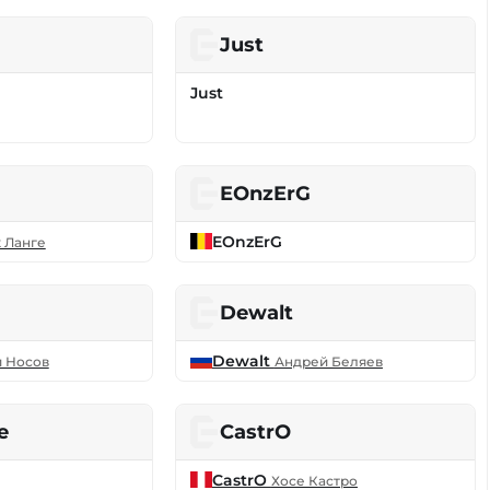
Just
Just
EOnzErG
EOnzErG
 Ланге
Dewalt
Dewalt
 Носов
Андрей Беляев
e
CastrO
CastrO
Хосе Кастро