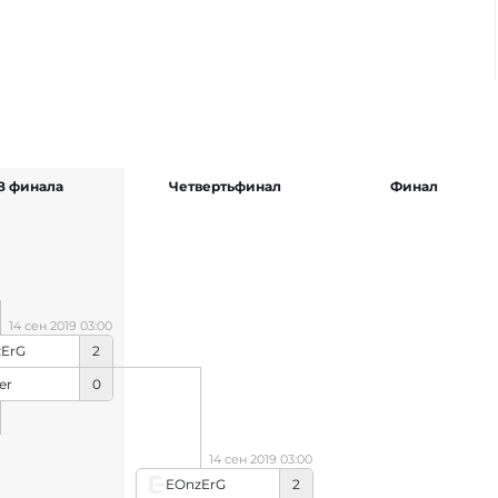
/8 финала
Четвертьфинал
Финал
14 сен 2019 03:00
ErG
2
er
0
14 сен 2019 03:00
EOnzErG
2