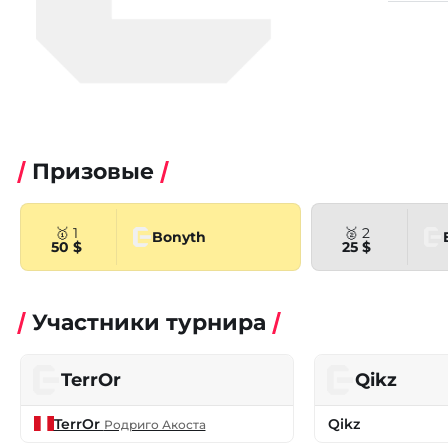
Призовые
🥇 1
🥈 2
Bonyth
50 $
25 $
Участники турнира
TerrOr
Qikz
TerrOr
Qikz
Родриго Акоста