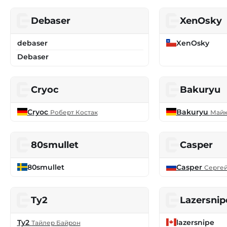
Debaser
XenOsky
debaser
XenOsky
Debaser
Cryoc
Bakuryu
Cryoc
Bakuryu
Роберт Костак
Майк
80smullet
Casper
80smullet
Casper
Сергей
Ty2
Lazersnip
Ty2
lazersnipe
Тайлер Байрон