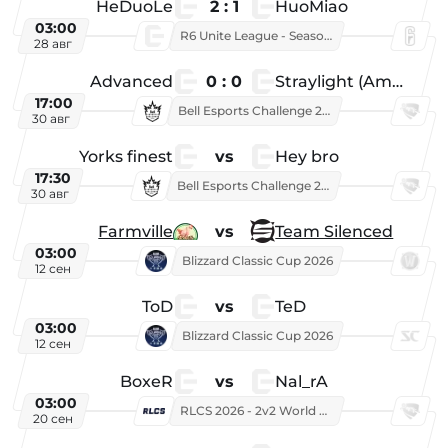
HeDuoLe
2 : 1
HuoMiao
03:00
R6 Unite League - Season 1
28 авг
Advanced
0 : 0
Straylight (American team)
17:00
Bell Esports Challenge 2026
30 авг
Yorks finest
vs
Hey bro
17:30
Bell Esports Challenge 2026
30 авг
Farmville
vs
Team Silenced
03:00
Blizzard Classic Cup 2026
12 сен
ToD
vs
TeD
03:00
Blizzard Classic Cup 2026
12 сен
BoxeR
vs
Nal_rA
03:00
RLCS 2026 - 2v2 World Championship
20 сен