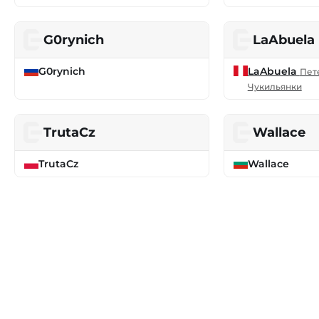
G0rynich
LaAbuela
G0rynich
LaAbuela
Пет
Чукильянки
TrutaCz
Wallace
TrutaCz
Wallace