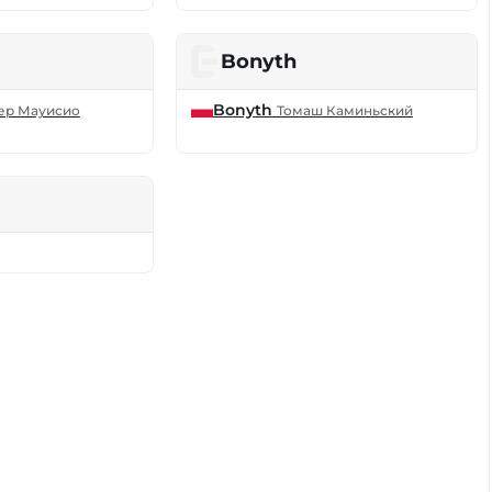
Bonyth
Bonyth
ер Мауисио
Томаш Каминьский