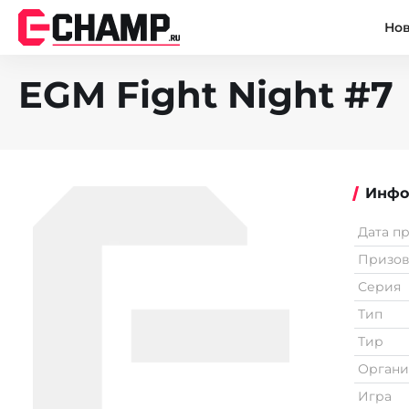
Но
EGM Fight Night #7
Инфо
Дата п
Призо
Серия
Тип
Тир
Органи
Игра