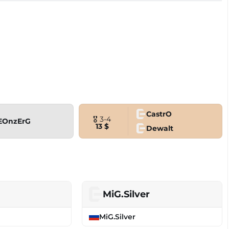
CastrO
🎖 3-4
EOnzErG
13 $
Dewalt
MiG.Silver
MiG.Silver