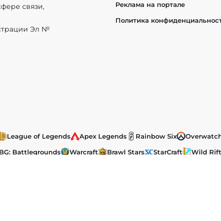
Реклама на портале
фере связи,
Политика конфиденциальнос
истрации Эл №
League of Legends
Apex Legends
Rainbow Six
Overwatc
BG: Battlegrounds
Warcraft
Brawl Stars
StarCraft
Wild Rif
ы, размещенные на сайте, защищены в соответствии с российск