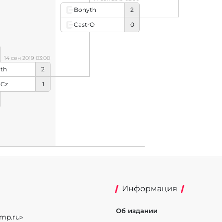
Bonyth
2
CastrO
0
14 сен 2019 03:00
th
2
aCz
1
Информация
Об издании
mp.ru»