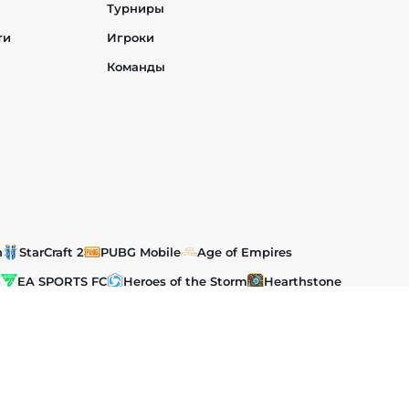
Турниры
ти
Игроки
Команды
h
StarCraft 2
PUBG Mobile
Age of Empires
t
EA SPORTS FC
Heroes of the Storm
Hearthstone
им и международным законодательством об авторском праве