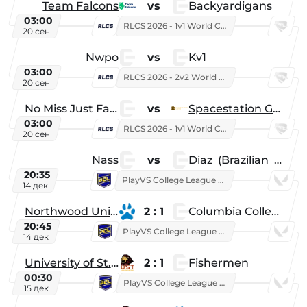
Team Falcons
vs
Backyardigans
03:00
RLCS 2026 - 1v1 World Championship
20 сен
Nwpo
vs
Kv1
03:00
RLCS 2026 - 2v2 World Championship
20 сен
No Miss Just Fake
vs
Spacestation Gaming
03:00
RLCS 2026 - 1v1 World Championship
20 сен
Nass
vs
Diaz_(Brazilian_Player)
20:35
PlayVS College League 2025: Fall
14 дек
Northwood University
2 : 1
Columbia College
20:45
PlayVS College League 2025: Fall
14 дек
University of St. Thomas
2 : 1
Fishermen
00:30
PlayVS College League 2025: Fall
15 дек