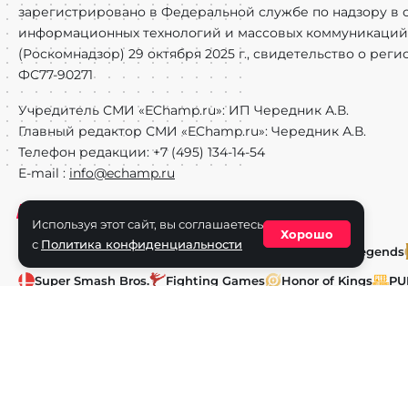
зарегистрировано в Федеральной службе по надзору в с
информационных технологий и массовых коммуникаций
(Роскомнадзор) 29 октября 2025 г., свидетельство о рег
ФС77-90271
Учредитель СМИ «EChamp.ru»: ИП Чередник А.В.
Главный редактор СМИ «EChamp.ru»: Чередник А.В.
Телефон редакции: +7 (495) 134-14-54
E-mail :
info@echamp.ru
Игры
Используя этот сайт, вы соглашаетесь
Хорошо
с
Политика конфиденциальности
Dota 2
CS2
Valorant
Rocket League
Mobile Legends
Super Smash Bros.
Fighting Games
Honor of Kings
PU
Artifact
World of Tanks
Call of Duty
Авторское право © 2025 EChamp.ru. Все права на материал
и смежных правах.