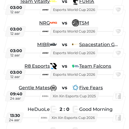
Team Vitality
vs
FURIA
03:00
Esports World Cup 2026
12 авг
NRG
vs
TSM
03:00
Esports World Cup 2026
12 авг
MIBR
vs
Spacestation Gaming
03:00
Esports World Cup 2026
12 авг
R8 Esports
vs
Team Falcons
03:00
Esports World Cup 2026
12 авг
Gentle Mates
vs
Five Fears
09:40
Xin Xin Esports Cup 2025
24 авг
HeDuoLe
2 : 0
Good Morning
13:30
Xin Xin Esports Cup 2026
24 авг