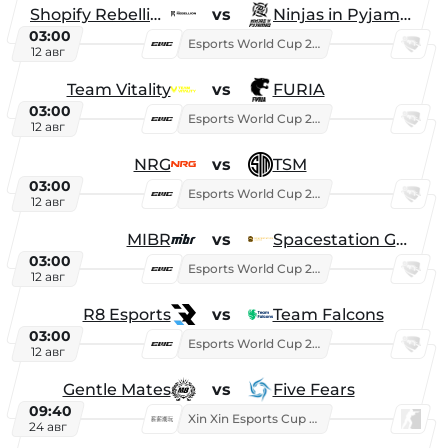
Shopify Rebellion
vs
Ninjas in Pyjamas
03:00
Esports World Cup 2026
12 авг
Team Vitality
vs
FURIA
03:00
Esports World Cup 2026
12 авг
NRG
vs
TSM
03:00
Esports World Cup 2026
12 авг
MIBR
vs
Spacestation Gaming
03:00
Esports World Cup 2026
12 авг
R8 Esports
vs
Team Falcons
03:00
Esports World Cup 2026
12 авг
Gentle Mates
vs
Five Fears
09:40
Xin Xin Esports Cup 2025
24 авг