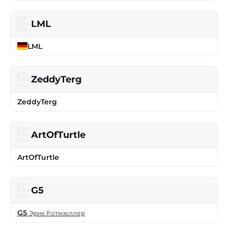
LML
LML
ZeddyTerg
ZeddyTerg
ArtOfTurtle
ArtOfTurtle
G5
G5
Эрик Ротмюллер