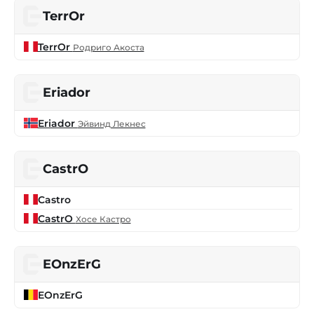
TerrOr
TerrOr
Родриго Акоста
Eriador
Eriador
Эйвинд Лекнес
CastrO
Castro
CastrO
Хосе Кастро
EOnzErG
EOnzErG