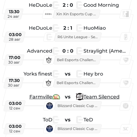
HeDuoLe
2 : 0
Good Morning
13:30
Xin Xin Esports Cup 2026
24 авг
HeDuoLe
2 : 1
HuoMiao
03:00
R6 Unite League - Season 1
28 авг
Advanced
0 : 0
Straylight (American team)
17:00
Bell Esports Challenge 2026
30 авг
Yorks finest
vs
Hey bro
17:30
Bell Esports Challenge 2026
30 авг
Farmville
vs
Team Silenced
03:00
Blizzard Classic Cup 2026
12 сен
ToD
vs
TeD
03:00
Blizzard Classic Cup 2026
12 сен