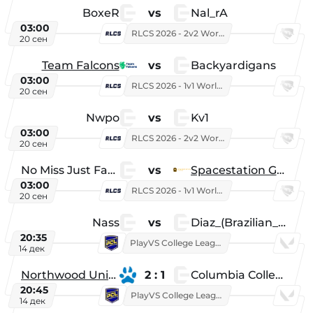
BoxeR
vs
Nal_rA
03:00
RLCS 2026 - 2v2 World Championship
20 сен
Team Falcons
vs
Backyardigans
03:00
RLCS 2026 - 1v1 World Championship
20 сен
Nwpo
vs
Kv1
03:00
RLCS 2026 - 2v2 World Championship
20 сен
No Miss Just Fake
vs
Spacestation Gaming
03:00
RLCS 2026 - 1v1 World Championship
20 сен
Nass
vs
Diaz_(Brazilian_Player)
20:35
PlayVS College League 2025: Fall
14 дек
Northwood University
2 : 1
Columbia College
20:45
PlayVS College League 2025: Fall
14 дек