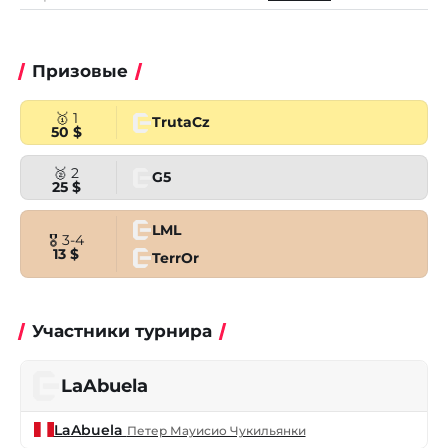
Призовые
🥇 1
TrutaCz
50 $
🥈 2
G5
25 $
LML
🎖 3-4
13 $
TerrOr
Участники турнира
LaAbuela
LaAbuela
Петер Мауисио Чукильянки