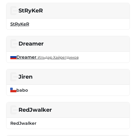
StRyKeR
StRyKeR
Dreamer
Dreamer
Ильдар Хайретдинов
Jiren
babo
RedJwalker
RedJwalker