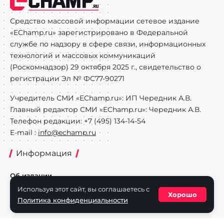
Средство массовой информации сетевое издание
«EChamp.ru» зарегистрировано в Федеральной
службе по надзору в сфере связи, информационных
технологий и массовых коммуникаций
(Роскомнадзор) 29 октября 2025 г., свидетельство о
регистрации Эл № ФС77-90271
Учредитель СМИ «EChamp.ru»: ИП Чередник А.В.
Главный редактор СМИ «EChamp.ru»: Чередник А.В.
Телефон редакции: +7 (495) 134-14-54
E-mail :
info@echamp.ru
Информация
Об издании
Используя этот сайт, вы соглашаетесь с
Реклама на портале
Хорошо
Политика конфиденциальности
Политика конфиденциальности