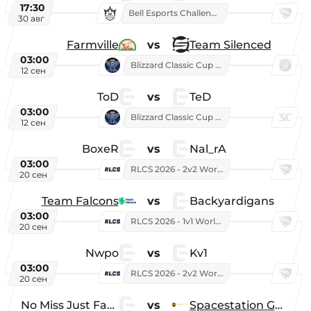
17:30
Bell Esports Challenge 2026
30 авг
Farmville
vs
Team Silenced
03:00
Blizzard Classic Cup 2026
12 сен
ToD
vs
TeD
03:00
Blizzard Classic Cup 2026
12 сен
BoxeR
vs
Nal_rA
03:00
RLCS 2026 - 2v2 World Championship
20 сен
Team Falcons
vs
Backyardigans
03:00
RLCS 2026 - 1v1 World Championship
20 сен
Nwpo
vs
Kv1
03:00
RLCS 2026 - 2v2 World Championship
20 сен
No Miss Just Fake
vs
Spacestation Gaming