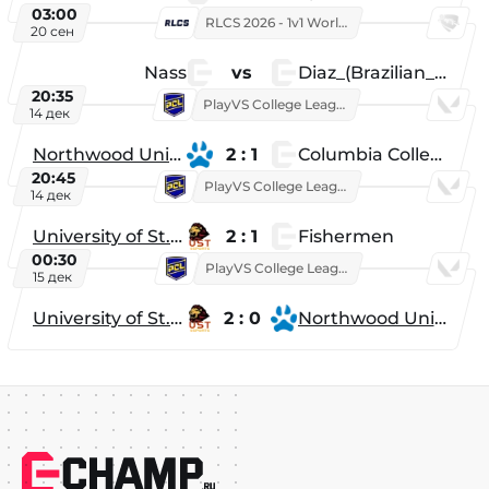
03:00
RLCS 2026 - 1v1 World Championship
20 сен
Nass
vs
Diaz_(Brazilian_Player)
20:35
PlayVS College League 2025: Fall
14 дек
Northwood University
2 : 1
Columbia College
20:45
PlayVS College League 2025: Fall
14 дек
University of St. Thomas
2 : 1
Fishermen
00:30
PlayVS College League 2025: Fall
15 дек
University of St. Thomas
2 : 0
Northwood University