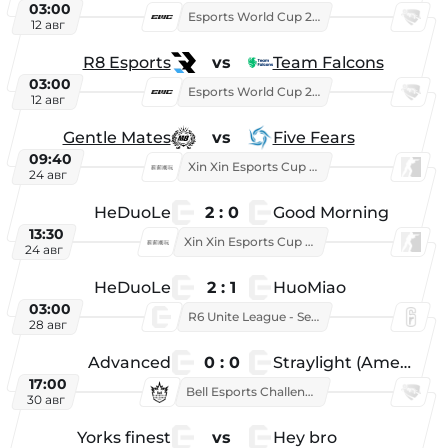
03:00
Esports World Cup 2026
12 авг
R8 Esports
vs
Team Falcons
03:00
Esports World Cup 2026
12 авг
Gentle Mates
vs
Five Fears
09:40
Xin Xin Esports Cup 2025
24 авг
HeDuoLe
2 : 0
Good Morning
13:30
Xin Xin Esports Cup 2026
24 авг
HeDuoLe
2 : 1
HuoMiao
03:00
R6 Unite League - Season 1
28 авг
Advanced
0 : 0
Straylight (American team)
17:00
Bell Esports Challenge 2026
30 авг
Yorks finest
vs
Hey bro