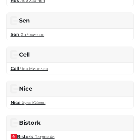
Rex
Лей Хао-чен
Sen
Sen
Ян Чжиячэн
Cell
Cell
Чен Минг-чэн
Nice
Nice
Хуан Юйсян
Bistork
Bistork
Патрик Хо