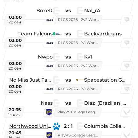
BoxeR
vs
Nal_rA
03:00
RLCS 2026 - 2v2 World Championship
20 сен
Team Falcons
vs
Backyardigans
03:00
RLCS 2026 - 1v1 World Championship
20 сен
Nwpo
vs
Kv1
03:00
RLCS 2026 - 2v2 World Championship
20 сен
No Miss Just Fake
vs
Spacestation Gaming
03:00
RLCS 2026 - 1v1 World Championship
20 сен
Nass
vs
Diaz_(Brazilian_Player)
20:35
PlayVS College League 2025: Fall
14 дек
Northwood University
2 : 1
Columbia College
20:45
PlayVS College League 2025: Fall
14 дек