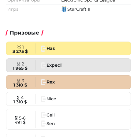
Организаторы
Electronic Sports League
Игра
StarCraft II
Призовые
🥇 1
Has
3 275 $
🥈 2
ExpecT
1 965 $
🥉 3
Rex
1 310 $
🎖 4
Nice
1 310 $
Cell
🎖 5-6
491 $
Sen