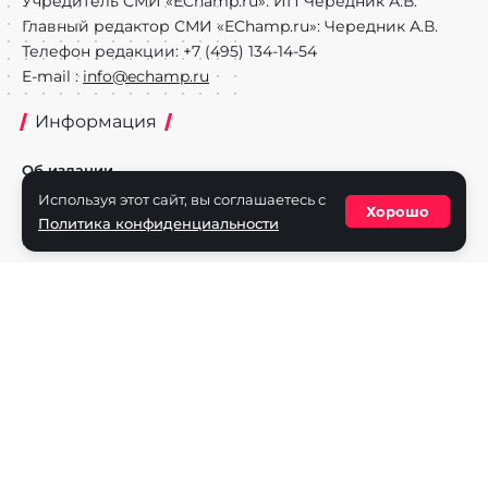
Учредитель СМИ «EChamp.ru»: ИП Чередник А.В.
Главный редактор СМИ «EChamp.ru»: Чередник А.В.
Телефон редакции: +7 (495) 134-14-54
E-mail :
info@echamp.ru
Информация
Об издании
Используя этот сайт, вы соглашаетесь с
Реклама на портале
Хорошо
Политика конфиденциальности
Политика конфиденциальности
Разделы
Новости
Турниры
Игроки
Команды