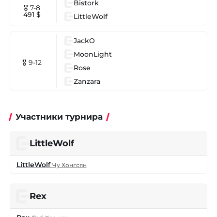
Bistork
🎖 7-8
491 $
LittleWolf
JackO
MoonLight
🎖 9-12
Rose
Zanzara
Участники турнира
LittleWolf
LittleWolf
Чу Хонгсян
Rex