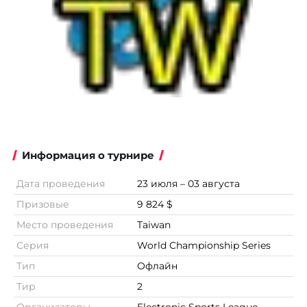
Информация о турнире
Дата проведения
23 июля – 03 августа
Призовые
9 824 $
Место проведения
Taiwan
Серия
World Championship Series
Тип
Офлайн
Тир
2