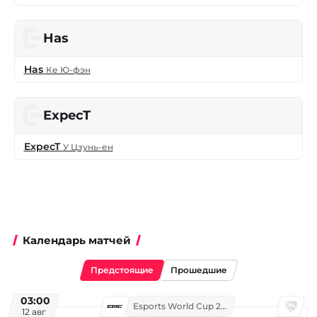
Has
Has
Ке Ю-фэн
ExpecT
ExpecT
У Цзунь-ен
Календарь матчей
Предстоящие
Прошедшие
03:00
Esports World Cup 2026
12 авг