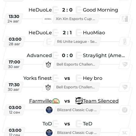
HeDuoLe
2 : 0
Good Morning
13:30
Xin Xin Esports Cup 2026
24 авг
HeDuoLe
2 : 1
HuoMiao
03:00
R6 Unite League - Season 1
28 авг
Advanced
0 : 0
Straylight (American team)
17:00
Bell Esports Challenge 2026
30 авг
Yorks finest
vs
Hey bro
17:30
Bell Esports Challenge 2026
30 авг
Farmville
vs
Team Silenced
03:00
Blizzard Classic Cup 2026
12 сен
ToD
vs
TeD
03:00
Blizzard Classic Cup 2026
12 сен