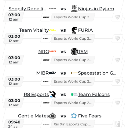
Shopify Rebellion
vs
Ninjas in Pyjamas
03:00
Esports World Cup 2026
12 авг
Team Vitality
vs
FURIA
03:00
Esports World Cup 2026
12 авг
NRG
vs
TSM
03:00
Esports World Cup 2026
12 авг
MIBR
vs
Spacestation Gaming
03:00
Esports World Cup 2026
12 авг
R8 Esports
vs
Team Falcons
03:00
Esports World Cup 2026
12 авг
Gentle Mates
vs
Five Fears
09:40
Xin Xin Esports Cup 2025
24 авг