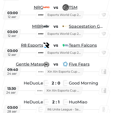
NRG
vs
TSM
03:00
Esports World Cup 2026
12 авг
MIBR
vs
Spacestation Gaming
03:00
Esports World Cup 2026
12 авг
R8 Esports
vs
Team Falcons
03:00
Esports World Cup 2026
12 авг
Gentle Mates
vs
Five Fears
09:40
Xin Xin Esports Cup 2025
24 авг
HeDuoLe
2 : 0
Good Morning
13:30
Xin Xin Esports Cup 2026
24 авг
HeDuoLe
2 : 1
HuoMiao
03:00
R6 Unite League - Season 1
28 авг