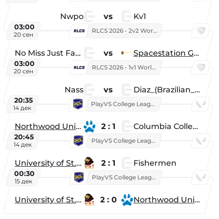
Nwpo
vs
Kv1
03:00
RLCS 2026 - 2v2 World Championship
20 сен
No Miss Just Fake
vs
Spacestation Gaming
03:00
RLCS 2026 - 1v1 World Championship
20 сен
Nass
vs
Diaz_(Brazilian_Player)
20:35
PlayVS College League 2025: Fall
14 дек
Northwood University
2 : 1
Columbia College
20:45
PlayVS College League 2025: Fall
14 дек
University of St. Thomas
2 : 1
Fishermen
00:30
PlayVS College League 2025: Fall
15 дек
University of St. Thomas
2 : 0
Northwood University