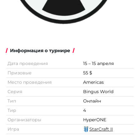
Информация о турнире
Дата проведения
15 – 15 апреля
Призовые
55 $
Место проведения
Americas
Серия
Bingus World
Тип
Онлайн
Тир
4
Организаторы
HyperONE
Игра
StarCraft II