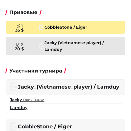
Призовые
🥇 1
CobbleStone / Eiger
35 $
Jacky (Vietnamese player) /
🥈 2
20 $
Lamduy
Участники турнира
Jacky_(Vietnamese_player) / Lamduy
Jacky
Парк Гынхо
Lamduy
CobbleStone / Eiger