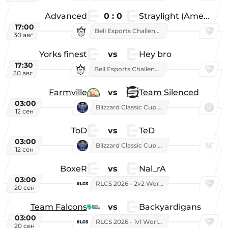
Advanced
0 : 0
Straylight (American team)
17:00
Bell Esports Challenge 2026
30 авг
Yorks finest
vs
Hey bro
17:30
Bell Esports Challenge 2026
30 авг
Farmville
vs
Team Silenced
03:00
Blizzard Classic Cup 2026
12 сен
ToD
vs
TeD
03:00
Blizzard Classic Cup 2026
12 сен
BoxeR
vs
Nal_rA
03:00
RLCS 2026 - 2v2 World Championship
20 сен
Team Falcons
vs
Backyardigans
03:00
RLCS 2026 - 1v1 World Championship
20 сен