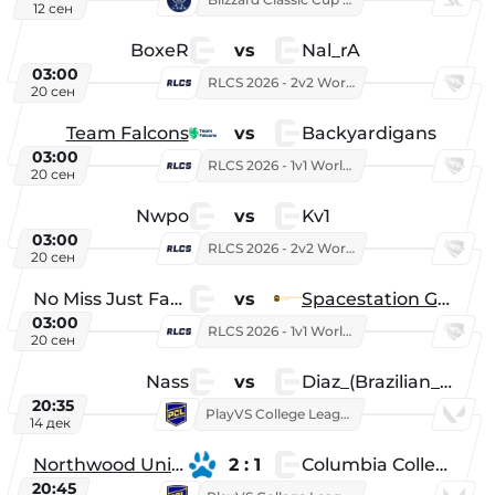
12 сен
BoxeR
vs
Nal_rA
03:00
RLCS 2026 - 2v2 World Championship
20 сен
Team Falcons
vs
Backyardigans
03:00
RLCS 2026 - 1v1 World Championship
20 сен
Nwpo
vs
Kv1
03:00
RLCS 2026 - 2v2 World Championship
20 сен
No Miss Just Fake
vs
Spacestation Gaming
03:00
RLCS 2026 - 1v1 World Championship
20 сен
Nass
vs
Diaz_(Brazilian_Player)
20:35
PlayVS College League 2025: Fall
14 дек
Northwood University
2 : 1
Columbia College
20:45