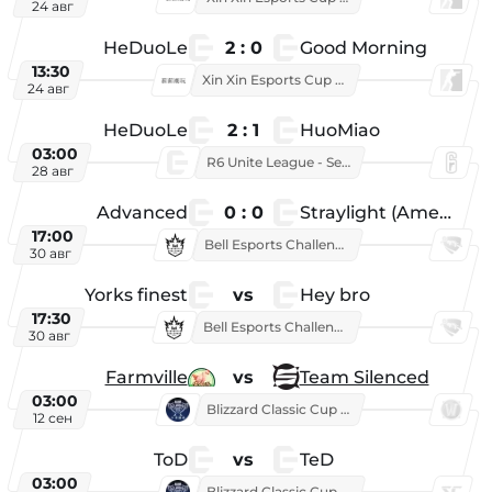
24 авг
HeDuoLe
2 : 0
Good Morning
13:30
Xin Xin Esports Cup 2026
24 авг
HeDuoLe
2 : 1
HuoMiao
03:00
R6 Unite League - Season 1
28 авг
Advanced
0 : 0
Straylight (American team)
17:00
Bell Esports Challenge 2026
30 авг
Yorks finest
vs
Hey bro
17:30
Bell Esports Challenge 2026
30 авг
Farmville
vs
Team Silenced
03:00
Blizzard Classic Cup 2026
12 сен
ToD
vs
TeD
03:00
Blizzard Classic Cup 2026