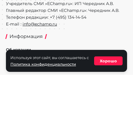
Учредитель СМИ «EChamp.ru»: ИП Чередник А.В.
Главный редактор СМИ «EChamp.ru»: Чередник А.В.
Телефон редакции: +7 (495) 134-14-54
E-mail :
info@echamp.ru
Информация
Об издании
Используя этот сайт, вы соглашаетесь с
Реклама на портале
Хорошо
Политика конфиденциальности
Политика конфиденциальности
Разделы
Новости
Турниры
Игроки
Команды