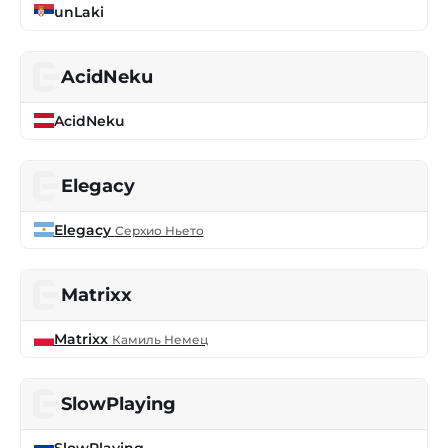
unLaki
AcidNeku
AcidNeku
Elegacy
Elegacy
Серхио Ньето
Matrixx
Matrixx
Камиль Немец
SlowPlaying
SlowPlaying