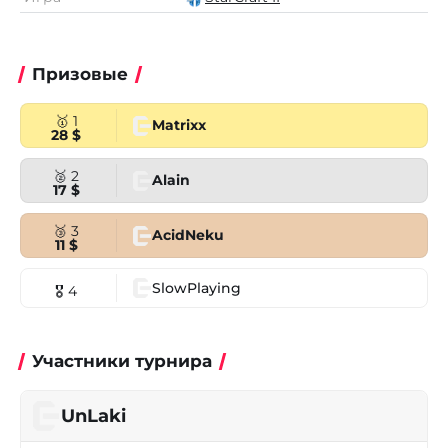
Призовые
🥇 1
Matrixx
28 $
🥈 2
Alain
17 $
🥉 3
AcidNeku
11 $
SlowPlaying
🎖 4
Участники турнира
UnLaki