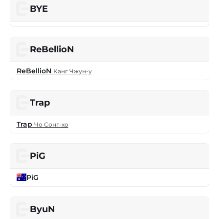
BYE
ReBellioN
ReBellioN
Канг Чжун-у
Trap
Trap
Чо Сонг-хо
PiG
PiG
ByuN