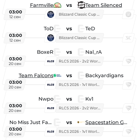
Farmville
vs
Team Silenced
03:00
Blizzard Classic Cup 2026
12 сен
ToD
vs
TeD
03:00
Blizzard Classic Cup 2026
12 сен
BoxeR
vs
Nal_rA
03:00
RLCS 2026 - 2v2 World Championship
20 сен
Team Falcons
vs
Backyardigans
03:00
RLCS 2026 - 1v1 World Championship
20 сен
Nwpo
vs
Kv1
03:00
RLCS 2026 - 2v2 World Championship
20 сен
No Miss Just Fake
vs
Spacestation Gaming
03:00
RLCS 2026 - 1v1 World Championship
20 сен