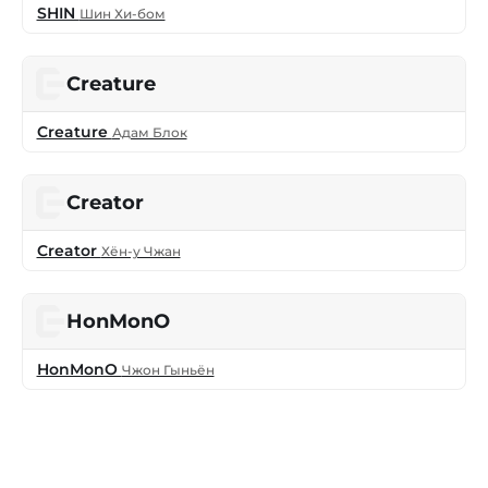
SHIN
Шин Хи-бом
Creature
Creature
Адам Блок
Creator
Creator
Хён-у Чжан
HonMonO
HonMonO
Чжон Гыньён