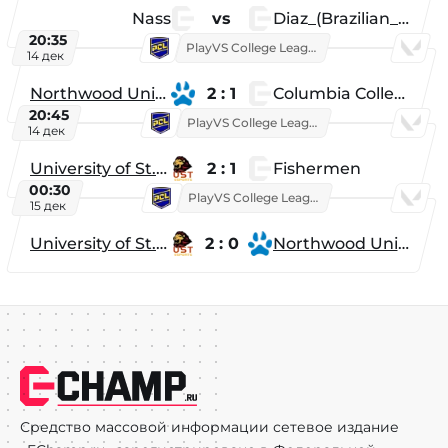
Nass
vs
Diaz_(Brazilian_Player)
20:35
PlayVS College League 2025: Fall
14 дек
Northwood University
2 : 1
Columbia College
20:45
PlayVS College League 2025: Fall
14 дек
University of St. Thomas
2 : 1
Fishermen
00:30
PlayVS College League 2025: Fall
15 дек
University of St. Thomas
2 : 0
Northwood University
Средство массовой информации сетевое издание