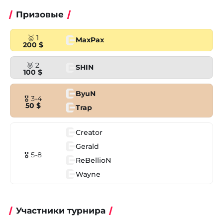
Призовые
🥇 1
MaxPax
200 $
🥈 2
SHIN
100 $
ByuN
🎖 3-4
50 $
Trap
Creator
Gerald
🎖 5-8
ReBellioN
Wayne
Участники турнира