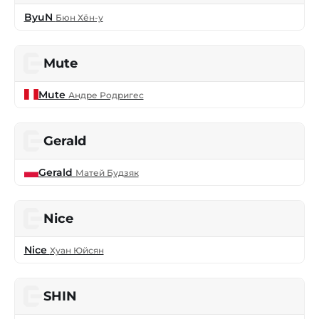
ByuN
Бюн Хён-у
Mute
Mute
Андре Родригес
Gerald
Gerald
Матей Будзяк
Nice
Nice
Хуан Юйсян
SHIN