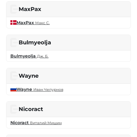
MaxPax
MaxPax
Макс С.
Bulmyeolja
Bulmyeolja
Дж. Б.
Wayne
Wayne
Иван Чепурнов
Nicoract
Nicoract
Виталий Мишин