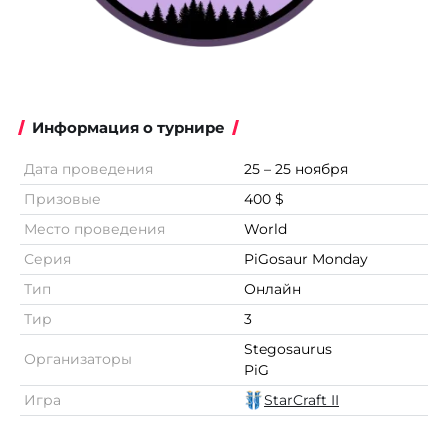
Информация о турнире
Дата проведения
25 – 25 ноября
Призовые
400 $
Место проведения
World
Серия
PiGosaur Monday
Тип
Онлайн
Тир
3
Stegosaurus
Организаторы
PiG
Игра
StarCraft II