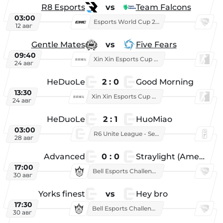
R8 Esports
vs
Team Falcons
03:00
Esports World Cup 2026
12 авг
Gentle Mates
vs
Five Fears
09:40
Xin Xin Esports Cup 2025
24 авг
HeDuoLe
2 : 0
Good Morning
13:30
Xin Xin Esports Cup 2026
24 авг
HeDuoLe
2 : 1
HuoMiao
03:00
R6 Unite League - Season 1
28 авг
Advanced
0 : 0
Straylight (American team)
17:00
Bell Esports Challenge 2026
30 авг
Yorks finest
vs
Hey bro
17:30
Bell Esports Challenge 2026
30 авг