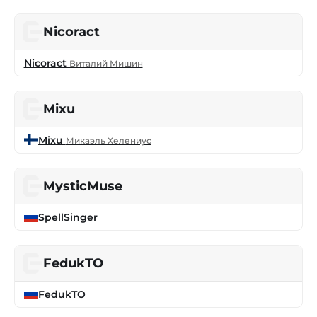
Nicoract
Nicoract
Виталий Мишин
Mixu
Mixu
Микаэль Хелениус
MysticMuse
SpellSinger
FedukTO
FedukTO