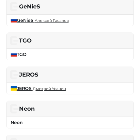
GeNieS
GeNieS
Алексей Гасанов
TGO
TGO
JEROS
JEROS
Дмитрий Усанин
Neon
Neon