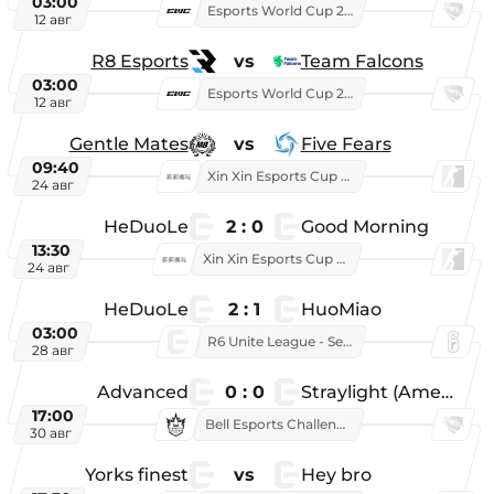
03:00
Esports World Cup 2026
12 авг
R8 Esports
vs
Team Falcons
03:00
Esports World Cup 2026
12 авг
Gentle Mates
vs
Five Fears
09:40
Xin Xin Esports Cup 2025
24 авг
HeDuoLe
2 : 0
Good Morning
13:30
Xin Xin Esports Cup 2026
24 авг
HeDuoLe
2 : 1
HuoMiao
03:00
R6 Unite League - Season 1
28 авг
Advanced
0 : 0
Straylight (American team)
17:00
Bell Esports Challenge 2026
30 авг
Yorks finest
vs
Hey bro