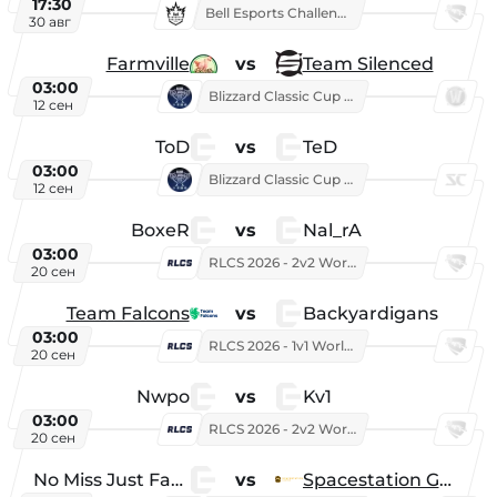
17:30
Bell Esports Challenge 2026
30 авг
Farmville
vs
Team Silenced
03:00
Blizzard Classic Cup 2026
12 сен
ToD
vs
TeD
03:00
Blizzard Classic Cup 2026
12 сен
BoxeR
vs
Nal_rA
03:00
RLCS 2026 - 2v2 World Championship
20 сен
Team Falcons
vs
Backyardigans
03:00
RLCS 2026 - 1v1 World Championship
20 сен
Nwpo
vs
Kv1
03:00
RLCS 2026 - 2v2 World Championship
20 сен
No Miss Just Fake
vs
Spacestation Gaming