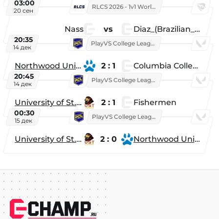
03:00
RLCS 2026 - 1v1 World Championship
20 сен
Nass
vs
Diaz_(Brazilian_Player)
20:35
PlayVS College League 2025: Fall
14 дек
Northwood University
2 : 1
Columbia College
20:45
PlayVS College League 2025: Fall
14 дек
University of St. Thomas
2 : 1
Fishermen
00:30
PlayVS College League 2025: Fall
15 дек
University of St. Thomas
2 : 0
Northwood University