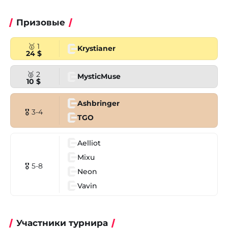
Призовые
🥇 1
Krystianer
24 $
🥈 2
MysticMuse
10 $
Ashbringer
🎖 3-4
TGO
Aelliot
Mixu
🎖 5-8
Neon
Vavin
Участники турнира