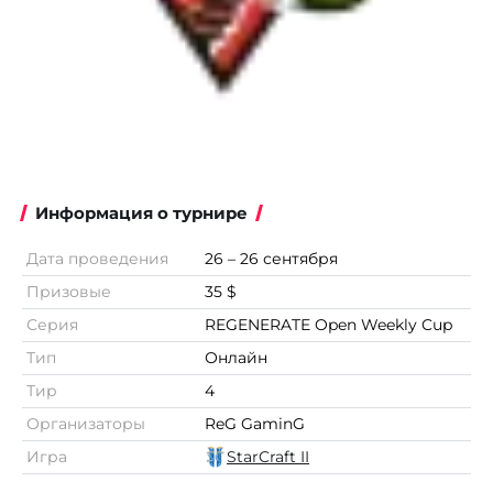
Информация о турнире
Дата проведения
26 – 26 сентября
Призовые
35 $
Серия
REGENERATE Open Weekly Cup
Тип
Онлайн
Тир
4
Организаторы
ReG GaminG
Игра
StarCraft II