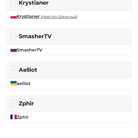
Krystianer
Krystianer
Кристян Щенсный
SmasherTV
SmasherTV
Aelliot
aelliot
Zphir
Zphir