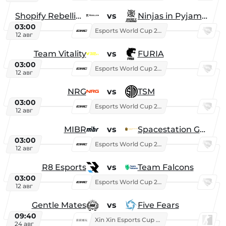
Shopify Rebellion
vs
Ninjas in Pyjamas
03:00
Esports World Cup 2026
12 авг
Team Vitality
vs
FURIA
03:00
Esports World Cup 2026
12 авг
NRG
vs
TSM
03:00
Esports World Cup 2026
12 авг
MIBR
vs
Spacestation Gaming
03:00
Esports World Cup 2026
12 авг
R8 Esports
vs
Team Falcons
03:00
Esports World Cup 2026
12 авг
Gentle Mates
vs
Five Fears
09:40
Xin Xin Esports Cup 2025
24 авг