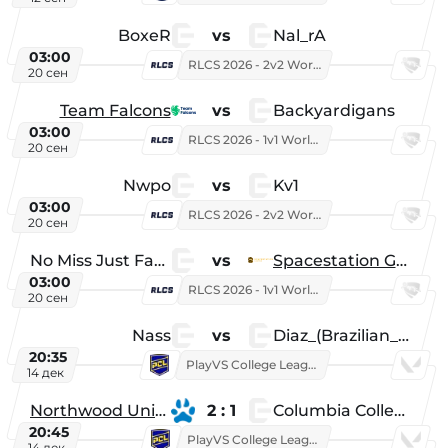
BoxeR
vs
Nal_rA
03:00
RLCS 2026 - 2v2 World Championship
20 сен
Team Falcons
vs
Backyardigans
03:00
RLCS 2026 - 1v1 World Championship
20 сен
Nwpo
vs
Kv1
03:00
RLCS 2026 - 2v2 World Championship
20 сен
No Miss Just Fake
vs
Spacestation Gaming
03:00
RLCS 2026 - 1v1 World Championship
20 сен
Nass
vs
Diaz_(Brazilian_Player)
20:35
PlayVS College League 2025: Fall
14 дек
Northwood University
2 : 1
Columbia College
20:45
PlayVS College League 2025: Fall
14 дек