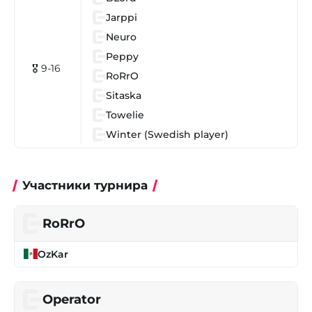
Jarppi
Neuro
Peppy
🎖 9-16
RoRrO
Sitaska
Towelie
Winter (Swedish player)
Участники турнира
RoRrO
OzKar
Operator