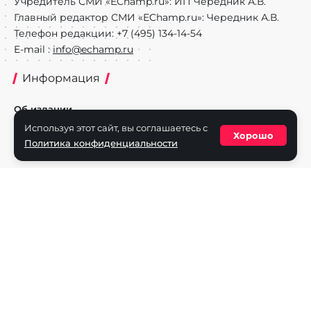
Учредитель СМИ «EChamp.ru»: ИП Чередник А.В.
Главный редактор СМИ «EChamp.ru»: Чередник А.В.
Телефон редакции: +7 (495) 134-14-54
E-mail :
info@echamp.ru
Информация
Об издании
Используя этот сайт, вы соглашаетесь с
Реклама на портале
Хорошо
Политика конфиденциальности
Политика конфиденциальности
Разделы
Новости
Турниры
Игроки
Команды