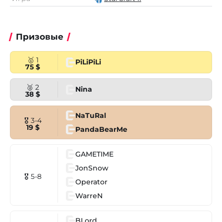
Призовые
🥇 1
PiLiPiLi
75 $
🥈 2
Nina
38 $
NaTuRal
🎖 3-4
19 $
PandaBearMe
GAMETIME
JonSnow
🎖 5-8
Operator
WarreN
BLord