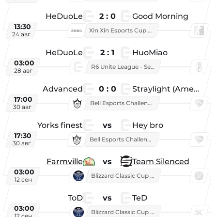
HeDuoLe
2 : 0
Good Morning
13:30
Xin Xin Esports Cup 2026
24 авг
HeDuoLe
2 : 1
HuoMiao
03:00
R6 Unite League - Season 1
28 авг
Advanced
0 : 0
Straylight (American team)
17:00
Bell Esports Challenge 2026
30 авг
Yorks finest
vs
Hey bro
17:30
Bell Esports Challenge 2026
30 авг
Farmville
vs
Team Silenced
03:00
Blizzard Classic Cup 2026
12 сен
ToD
vs
TeD
03:00
Blizzard Classic Cup 2026
12 сен