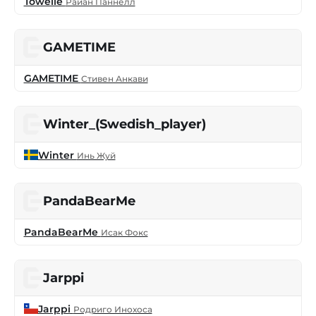
Towelie
Райан Паннелл
GAMETIME
GAMETIME
Стивен Анкави
Winter_(Swedish_player)
Winter
Инь Жуй
PandaBearMe
PandaBearMe
Исак Фокс
Jarppi
Jarppi
Родриго Инохоса