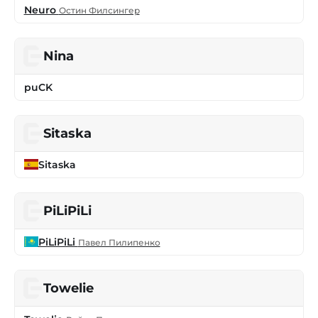
Neuro
Остин Филсингер
Nina
puCK
Sitaska
Sitaska
PiLiPiLi
PiLiPiLi
Павел Пилипенко
Towelie