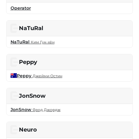
Operator
NaTuRal
NaTuRal
Ким Гук-хён
Peppy
Peppy
Джейми Остин
JonSnow
JonSnow
Ярод Джордж
Neuro