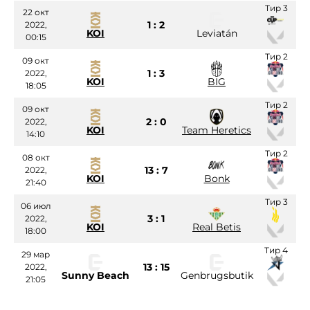
Тир 3
22 окт
1 : 2
2022,
KOI
Leviatán
00:15
Тир 2
09 окт
1 : 3
2022,
KOI
BIG
18:05
Тир 2
09 окт
2 : 0
2022,
KOI
Team Heretics
14:10
Тир 2
08 окт
13 : 7
2022,
KOI
Bonk
21:40
Тир 3
06 июл
3 : 1
2022,
KOI
Real Betis
18:00
Тир 4
29 мар
13 : 15
2022,
Sunny Beach
Genbrugsbutik
21:05