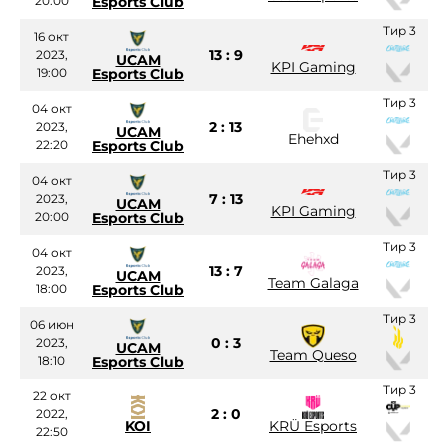
20:00
Esports Club
Тир 3
16 окт
13 : 9
2023,
UCAM
KPI Gaming
19:00
Esports Club
Тир 3
04 окт
2 : 13
2023,
UCAM
Ehehxd
22:20
Esports Club
Тир 3
04 окт
7 : 13
2023,
UCAM
KPI Gaming
20:00
Esports Club
Тир 3
04 окт
13 : 7
2023,
UCAM
Team Galaga
18:00
Esports Club
Тир 3
06 июн
0 : 3
2023,
UCAM
Team Queso
18:10
Esports Club
Тир 3
22 окт
2 : 0
2022,
KOI
KRÜ Esports
22:50