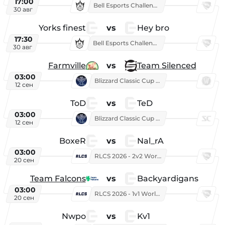
17:00
Bell Esports Challenge 2026
30 авг
Yorks finest
vs
Hey bro
17:30
Bell Esports Challenge 2026
30 авг
Farmville
vs
Team Silenced
03:00
Blizzard Classic Cup 2026
12 сен
ToD
vs
TeD
03:00
Blizzard Classic Cup 2026
12 сен
BoxeR
vs
Nal_rA
03:00
RLCS 2026 - 2v2 World Championship
20 сен
Team Falcons
vs
Backyardigans
03:00
RLCS 2026 - 1v1 World Championship
20 сен
Nwpo
vs
Kv1