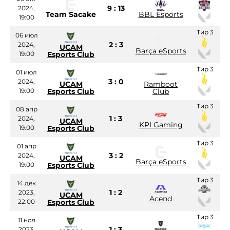
9 : 13
2024,
Team Sacake
BBL Esports
19:00
Тир 3
06 июл
2 : 3
2024,
UCAM
Barça eSports
19:00
Esports Club
Тир 3
01 июл
3 : 0
2024,
UCAM
Ramboot
19:00
Esports Club
Club
Тир 3
08 апр
1 : 3
2024,
UCAM
KPI Gaming
19:00
Esports Club
Тир 3
01 апр
3 : 2
2024,
UCAM
Barça eSports
19:00
Esports Club
Тир 3
14 дек
1 : 2
2023,
UCAM
Acend
22:00
Esports Club
Тир 3
11 ноя
1 : 3
2023,