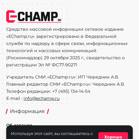
Средство массовой информации сетевое издание
«EChamp.ru» зарегистрировано в Федеральной
службе по надзору в сфере связи, информационных
технологий и массовых коммуникаций
(Роскомнадзор) 29 октября 2025 г., свидетельство о
регистрации Эл № ФС77-90271
Учредитель СМИ «EChamp.ru»: ИП Чередник А.В.
Главный редактор СМИ «EChamp.ru»: Чередник А.В.
Телефон редакции: +7 (495) 134-14-54
E-mail :
info@echamp.ru
Информация
Об издании
Используя этот сайт, вы соглашаетесь с
Реклама на портале
Хорошо