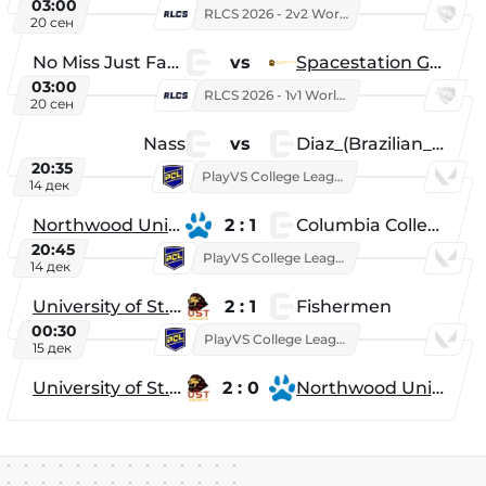
03:00
RLCS 2026 - 2v2 World Championship
20 сен
No Miss Just Fake
vs
Spacestation Gaming
03:00
RLCS 2026 - 1v1 World Championship
20 сен
Nass
vs
Diaz_(Brazilian_Player)
20:35
PlayVS College League 2025: Fall
14 дек
Northwood University
2 : 1
Columbia College
20:45
PlayVS College League 2025: Fall
14 дек
University of St. Thomas
2 : 1
Fishermen
00:30
PlayVS College League 2025: Fall
15 дек
University of St. Thomas
2 : 0
Northwood University