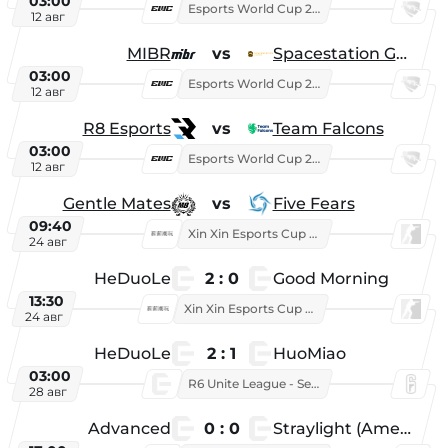
03:00
Esports World Cup 2026
12 авг
MIBR
vs
Spacestation Gaming
03:00
Esports World Cup 2026
12 авг
R8 Esports
vs
Team Falcons
03:00
Esports World Cup 2026
12 авг
Gentle Mates
vs
Five Fears
09:40
Xin Xin Esports Cup 2025
24 авг
HeDuoLe
2 : 0
Good Morning
13:30
Xin Xin Esports Cup 2026
24 авг
HeDuoLe
2 : 1
HuoMiao
03:00
R6 Unite League - Season 1
28 авг
Advanced
0 : 0
Straylight (American team)