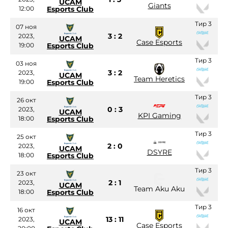
UCAM
Giants
12:00
Esports Club
Тир 3
07 ноя
3 : 2
2023,
UCAM
Case Esports
19:00
Esports Club
Тир 3
03 ноя
3 : 2
2023,
UCAM
Team Heretics
19:00
Esports Club
Тир 3
26 окт
0 : 3
2023,
UCAM
KPI Gaming
18:00
Esports Club
Тир 3
25 окт
2 : 0
2023,
UCAM
DSYRE
18:00
Esports Club
Тир 3
23 окт
2 : 1
2023,
UCAM
Team Aku Aku
18:00
Esports Club
Тир 3
16 окт
13 : 11
2023,
UCAM
Case Esports