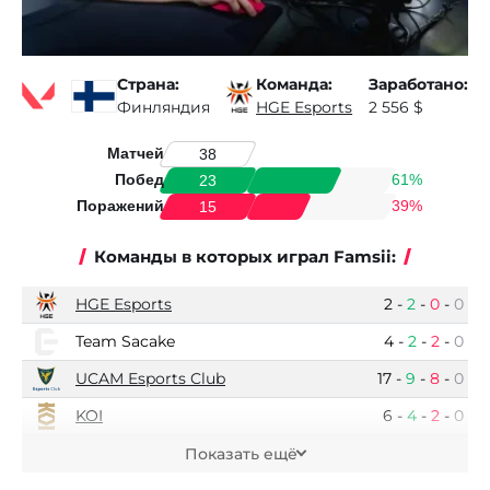
Страна:
Команда:
Заработано:
Финляндия
HGE Esports
2 556 $
Матчей
38
Побед
61%
23
Поражений
39%
15
Команды в которых играл Famsii:
HGE Esports
2
-
2
-
0
-
0
Team Sacake
4
-
2
-
2
-
0
UCAM Esports Club
17
-
9
-
8
-
0
KOI
6
-
4
-
2
-
0
Sunny Beach
1
-
0
-
1
-
0
Показать ещё