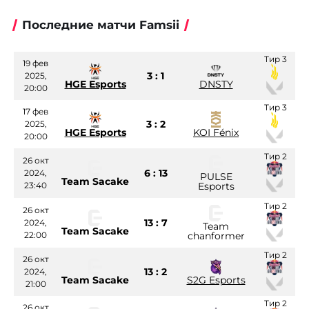
Последние матчи Famsii
Тир 3
19 фев
3 : 1
2025,
HGE Esports
DNSTY
20:00
Тир 3
17 фев
3 : 2
2025,
HGE Esports
KOI Fénix
20:00
Тир 2
26 окт
6 : 13
2024,
PULSE
Team Sacake
23:40
Esports
Тир 2
26 окт
13 : 7
2024,
Team
Team Sacake
22:00
chanformer
Тир 2
26 окт
13 : 2
2024,
Team Sacake
S2G Esports
21:00
Тир 2
26 окт