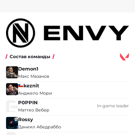
Состав команды
Demon1
Макс Мазанов
keznit
Анджело Мори
P0PPIN
In-game leader
Маттео Вебер
Rossy
Даниил Абедраббо