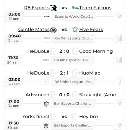
R8 Esports
vs
Team Falcons
03:00
Esports World Cup 2026
12 авг
Gentle Mates
vs
Five Fears
09:40
Xin Xin Esports Cup 2025
24 авг
HeDuoLe
2 : 0
Good Morning
13:30
Xin Xin Esports Cup 2026
24 авг
HeDuoLe
2 : 1
HuoMiao
03:00
R6 Unite League - Season 1
28 авг
Advanced
0 : 0
Straylight (American team)
17:00
Bell Esports Challenge 2026
30 авг
Yorks finest
vs
Hey bro
17:30
Bell Esports Challenge 2026
30 авг