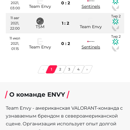
0 : 2
2021,
Team Envy
Sentinels
03:00
Тир 2
11 авг
1 : 2
2021,
TSM
Team Envy
22:00
Тир 2
11 июл
0 : 2
2021,
Team Envy
Sentinels
01:15
‹
1
2
3
4
›
О команде ENVY
Team Envy - американская VALORANT-команда с
узнаваемым брендом в североамериканской
сцене. Организация использует опыт долгой