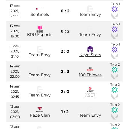
Тир 1
17 сен
0 : 2
2021,
Sentinels
Team Envy
23:55
Тир 1
13 сен
0 : 2
2021,
KRÜ Esports
Team Envy
16:00
Тир 1
11 сен
2 : 0
2021,
Team Envy
Keyd Stars
21:10
Тир 2
14 авг
2 : 3
2021,
Team Envy
100 Thieves
22:00
Тир 2
14 авг
2 : 0
2021,
Team Envy
XSET
02:15
Тир 2
13 авг
1 : 2
2021,
FaZe Clan
Team Envy
03:00
Тир 2
12 авг