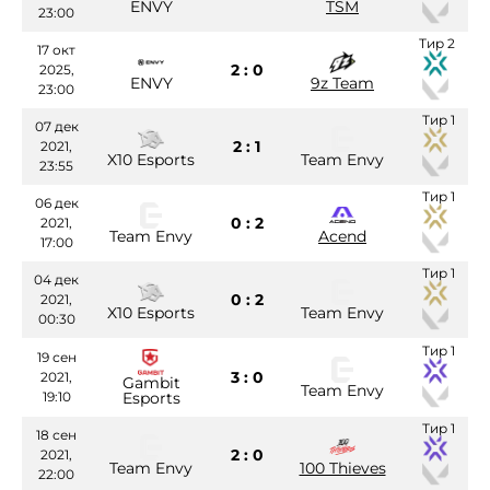
ENVY
TSM
23:00
Тир 2
17 окт
2 : 0
2025,
ENVY
9z Team
23:00
Тир 1
07 дек
2 : 1
2021,
X10 Esports
Team Envy
23:55
Тир 1
06 дек
0 : 2
2021,
Team Envy
Acend
17:00
Тир 1
04 дек
0 : 2
2021,
X10 Esports
Team Envy
00:30
Тир 1
19 сен
3 : 0
2021,
Gambit
Team Envy
19:10
Esports
Тир 1
18 сен
2 : 0
2021,
Team Envy
100 Thieves
22:00