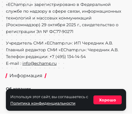
«EChamp.ru» зарегистрировано в Федеральной
службе по надзору в сфере связи, информационных
технологий и массовых коммуникаций
(Роскомнадзор) 29 октября 2025 г., свидетельство о
регистрации Эл № ФС77-90271
Учредитель СМИ «EChamp.ru»: ИП Чередник А.В.
Главный редактор СМИ «EChamp.ru»: Чередник А.В.
Телефон редакции: +7 (495) 134-14-54
E-mail :
info@echamp.ru
Информация
Об издании
Используя этот сайт, вы соглашаетесь с
Реклама на портале
Хорошо
Политика конфиденциальности
Политика конфиденциальности
Разделы