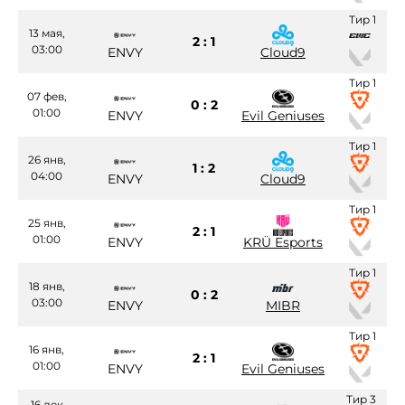
Тир 1
13 мая,
2 : 1
03:00
ENVY
Cloud9
Тир 1
07 фев,
0 : 2
01:00
ENVY
Evil Geniuses
Тир 1
26 янв,
1 : 2
04:00
ENVY
Cloud9
Тир 1
25 янв,
2 : 1
01:00
ENVY
KRÜ Esports
Тир 1
18 янв,
0 : 2
03:00
ENVY
MIBR
Тир 1
16 янв,
2 : 1
01:00
ENVY
Evil Geniuses
Тир 3
16 дек