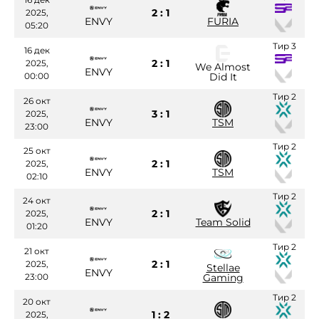
2 : 1
2025,
ENVY
FURIA
05:20
Тир 3
16 дек
2 : 1
2025,
We Almost
ENVY
00:00
Did It
Тир 2
26 окт
3 : 1
2025,
ENVY
TSM
23:00
Тир 2
25 окт
2 : 1
2025,
ENVY
TSM
02:10
Тир 2
24 окт
2 : 1
2025,
ENVY
Team Solid
01:20
Тир 2
21 окт
2 : 1
2025,
Stellae
ENVY
23:00
Gaming
Тир 2
20 окт
1 : 2
2025,