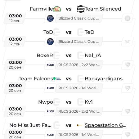
Farmville
vs
Team Silenced
03:00
Blizzard Classic Cup 2026
12 сен
ToD
vs
TeD
03:00
Blizzard Classic Cup 2026
12 сен
BoxeR
vs
Nal_rA
03:00
RLCS 2026 - 2v2 World Championship
20 сен
Team Falcons
vs
Backyardigans
03:00
RLCS 2026 - 1v1 World Championship
20 сен
Nwpo
vs
Kv1
03:00
RLCS 2026 - 2v2 World Championship
20 сен
No Miss Just Fake
vs
Spacestation Gaming
03:00
RLCS 2026 - 1v1 World Championship
20 сен