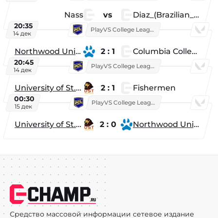
Nass
vs
Diaz_(Brazilian_Player)
20:35
PlayVS College League 2025: Fall
14 дек
Northwood University
2 : 1
Columbia College
20:45
PlayVS College League 2025: Fall
14 дек
University of St. Thomas
2 : 1
Fishermen
00:30
PlayVS College League 2025: Fall
15 дек
University of St. Thomas
2 : 0
Northwood University
Средство массовой информации сетевое издание