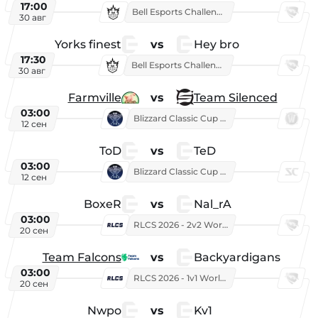
17:00
Bell Esports Challenge 2026
30 авг
Yorks finest
vs
Hey bro
17:30
Bell Esports Challenge 2026
30 авг
Farmville
vs
Team Silenced
03:00
Blizzard Classic Cup 2026
12 сен
ToD
vs
TeD
03:00
Blizzard Classic Cup 2026
12 сен
BoxeR
vs
Nal_rA
03:00
RLCS 2026 - 2v2 World Championship
20 сен
Team Falcons
vs
Backyardigans
03:00
RLCS 2026 - 1v1 World Championship
20 сен
Nwpo
vs
Kv1