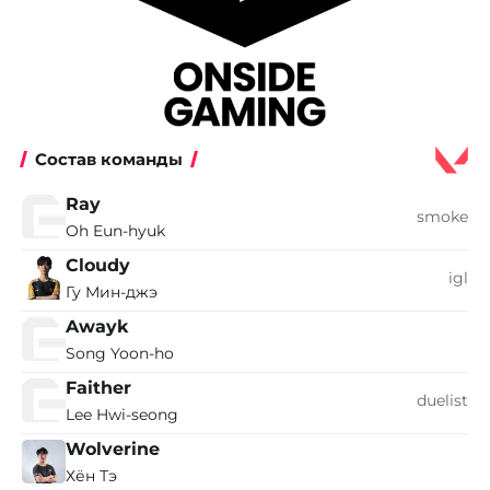
Состав команды
Ray
smoke
Oh Eun-hyuk
Cloudy
igl
Гу Мин-джэ
Awayk
Song Yoon-ho
Faither
duelist
Lee Hwi-seong
Wolverine
Хён Тэ