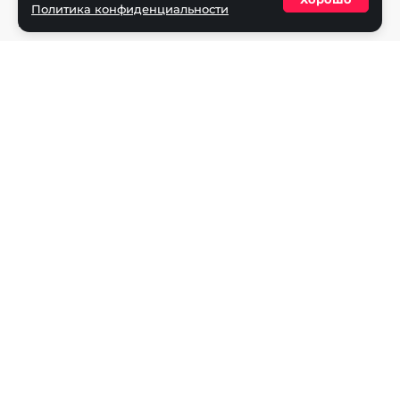
Политика конфиденциальности
Политика конфиденциальности
Разделы
Новости
Турниры
Игроки
Команды
Игры
Dota 2
CS2
Valorant
Rocket League
Mobile Legends
League of Legends
Apex Legends
Rainbow Six
Overwatch
StarCraft 2
PUBG Mobile
Age of Empires
Super Smash Bros.
Fighting Games