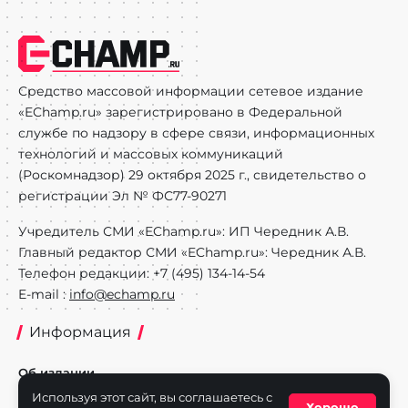
Средство массовой информации сетевое издание
«EChamp.ru» зарегистрировано в Федеральной
службе по надзору в сфере связи, информационных
технологий и массовых коммуникаций
(Роскомнадзор) 29 октября 2025 г., свидетельство о
регистрации Эл № ФС77-90271
Учредитель СМИ «EChamp.ru»: ИП Чередник А.В.
Главный редактор СМИ «EChamp.ru»: Чередник А.В.
Телефон редакции: +7 (495) 134-14-54
E-mail :
info@echamp.ru
Информация
Об издании
Используя этот сайт, вы соглашаетесь с
Реклама на портале
Хорошо