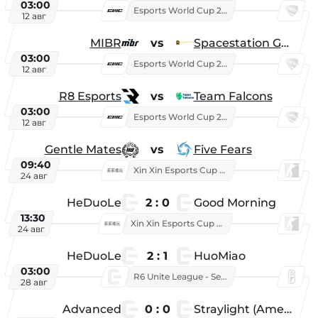
03:00
Esports World Cup 2026
12 авг
MIBR
vs
Spacestation Gaming
03:00
Esports World Cup 2026
12 авг
R8 Esports
vs
Team Falcons
03:00
Esports World Cup 2026
12 авг
Gentle Mates
vs
Five Fears
09:40
Xin Xin Esports Cup 2025
24 авг
HeDuoLe
2 : 0
Good Morning
13:30
Xin Xin Esports Cup 2026
24 авг
HeDuoLe
2 : 1
HuoMiao
03:00
R6 Unite League - Season 1
28 авг
Advanced
0 : 0
Straylight (American team)