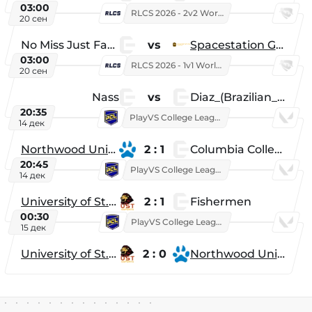
03:00
RLCS 2026 - 2v2 World Championship
20 сен
No Miss Just Fake
vs
Spacestation Gaming
03:00
RLCS 2026 - 1v1 World Championship
20 сен
Nass
vs
Diaz_(Brazilian_Player)
20:35
PlayVS College League 2025: Fall
14 дек
Northwood University
2 : 1
Columbia College
20:45
PlayVS College League 2025: Fall
14 дек
University of St. Thomas
2 : 1
Fishermen
00:30
PlayVS College League 2025: Fall
15 дек
University of St. Thomas
2 : 0
Northwood University