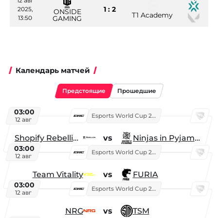
12 авг
1 : 2
2025,
ONSIDE
T1 Academy
13:50
GAMING
Календарь матчей
Предстоящие
Прошедшие
03:00
Esports World Cup 2026
12 авг
Shopify Rebellion
vs
Ninjas in Pyjamas
03:00
Esports World Cup 2026
12 авг
Team Vitality
vs
FURIA
03:00
Esports World Cup 2026
12 авг
NRG
vs
TSM