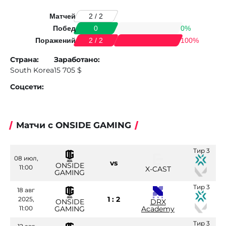
Матчей
2 / 2
Побед
0%
0
Поражений
100%
2 / 2
Страна:
Заработано:
South Korea
15 705 $
Соцсети:
Матчи с ONSIDE GAMING
Тир 3
08 июл,
vs
ONSIDE
11:00
X-CAST
GAMING
Тир 3
18 авг
1 : 2
2025,
ONSIDE
DRX
11:00
GAMING
Academy
Тир 3