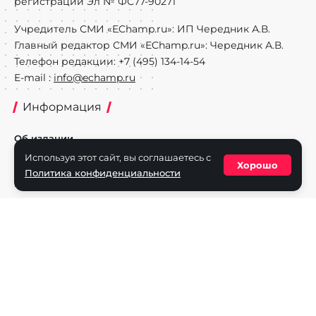
регистрации Эл № ФС77-90271
Учредитель СМИ «EChamp.ru»: ИП Чередник А.В.
Главный редактор СМИ «EChamp.ru»: Чередник А.В.
Телефон редакции: +7 (495) 134-14-54
E-mail :
info@echamp.ru
Информация
Об издании
Используя этот сайт, вы соглашаетесь с
Реклама на портале
Хорошо
Политика конфиденциальности
Политика конфиденциальности
Разделы
Новости
Турниры
Игроки