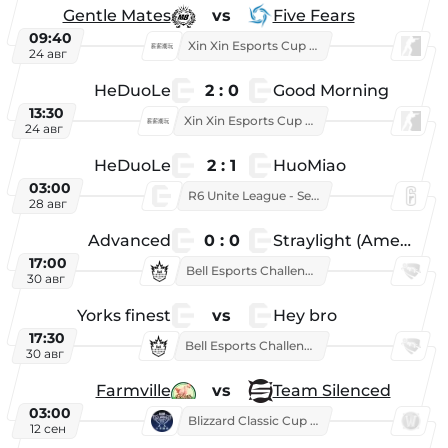
Gentle Mates
vs
Five Fears
09:40
Xin Xin Esports Cup 2025
24 авг
HeDuoLe
2 : 0
Good Morning
13:30
Xin Xin Esports Cup 2026
24 авг
HeDuoLe
2 : 1
HuoMiao
03:00
R6 Unite League - Season 1
28 авг
Advanced
0 : 0
Straylight (American team)
17:00
Bell Esports Challenge 2026
30 авг
Yorks finest
vs
Hey bro
17:30
Bell Esports Challenge 2026
30 авг
Farmville
vs
Team Silenced
03:00
Blizzard Classic Cup 2026
12 сен