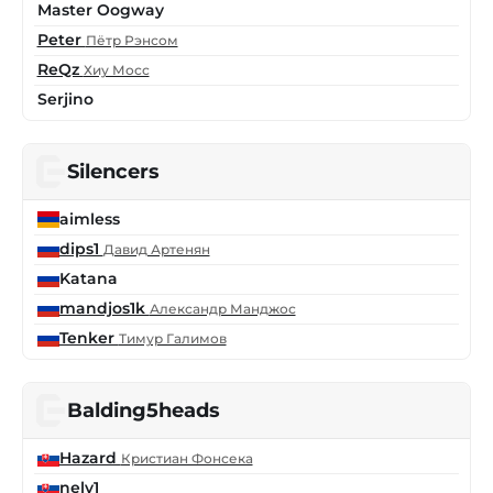
Master Oogway
Peter
Пётр Рэнсом
ReQz
Хиу Мосс
Serjino
Silencers
aimless
dips1
Давид Артенян
Katana
mandjos1k
Александр Манджос
Tenker
Тимур Галимов
Balding5heads
Hazard
Кристиан Фонсека
nelv1