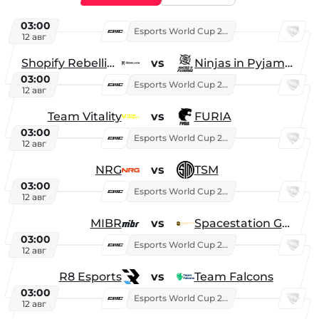
03:00
Esports World Cup 2026
12 авг
Shopify Rebellion
vs
Ninjas in Pyjamas
03:00
Esports World Cup 2026
12 авг
Team Vitality
vs
FURIA
03:00
Esports World Cup 2026
12 авг
NRG
vs
TSM
03:00
Esports World Cup 2026
12 авг
MIBR
vs
Spacestation Gaming
03:00
Esports World Cup 2026
12 авг
R8 Esports
vs
Team Falcons
03:00
Esports World Cup 2026
12 авг