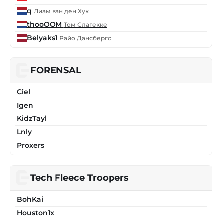
q
Лиам ван ден Хук
thooOOM
Том Слагекке
Belyaks1
Райо Дансбергс
FORENSAL
Ciel
Igen
KidzTayl
Lnly
Proxers
Tech Fleece Troopers
BohKai
Houston1x