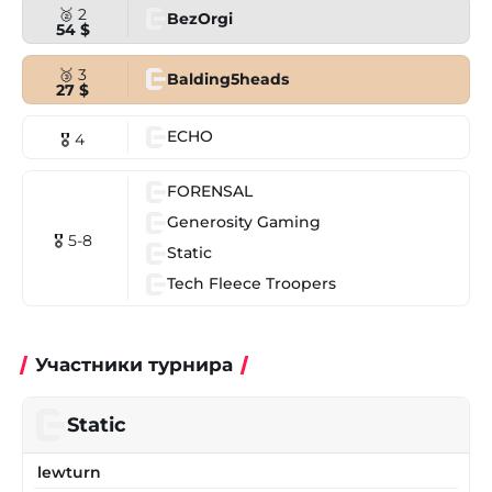
🥈 2
BezOrgi
54 $
🥉 3
Balding5heads
27 $
ECHO
🎖 4
FORENSAL
Generosity Gaming
🎖 5-8
Static
Tech Fleece Troopers
Участники турнира
Static
lewturn