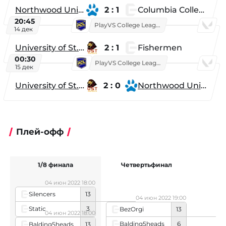
Northwood University
2 : 1
Columbia College
20:45
PlayVS College League 2025: Fall
14 дек
University of St. Thomas
2 : 1
Fishermen
00:30
PlayVS College League 2025: Fall
15 дек
University of St. Thomas
2 : 0
Northwood University
Плей-офф
1/8 финала
Четвертьфинал
04 июн 2022 18:00
Silencers
13
04 июн 2022 19:00
Static
3
BezOrgi
13
04 июн 2022 18:00
Balding5heads
6
Balding5heads
13