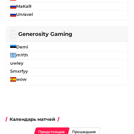
MaKaR
Unravel
Generosity Gaming
Demi
mYth
uwiey
Smxrfyy
wow
Календарь матчей
Предстоящие
Прошедшие