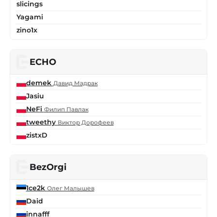
slicings
Yagami
zino1x
ECHO
demek
Давид Мадрак
Jasiu
NeFi
Филип Павлак
tweethy
Виктор Дорофеев
zistxD
BezOrgi
1ce2k
Олег Малышев
Daid
innafff