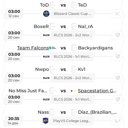
ToD
vs
TeD
03:00
Blizzard Classic Cup 2026
12 сен
BoxeR
vs
Nal_rA
03:00
RLCS 2026 - 2v2 World Championship
20 сен
Team Falcons
vs
Backyardigans
03:00
RLCS 2026 - 1v1 World Championship
20 сен
Nwpo
vs
Kv1
03:00
RLCS 2026 - 2v2 World Championship
20 сен
No Miss Just Fake
vs
Spacestation Gaming
03:00
RLCS 2026 - 1v1 World Championship
20 сен
Nass
vs
Diaz_(Brazilian_Player)
20:35
PlayVS College League 2025: Fall
14 дек