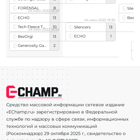
0
FORENSAL
8
Silenc
04 июн 2022 18:30
ECHO
13
BezOr
04 июн 2022 19:30
Tech Fleece Troopers
10
Silencers
13
04 июн 2022 18:30
ECHO
1
BezOrgi
13
Generosity Gaming
2
E
Ba
Средство массовой информации сетевое издание
«EChamp.ru» зарегистрировано в Федеральной
службе по надзору в сфере связи, информационных
технологий и массовых коммуникаций
(Роскомнадзор) 29 октября 2025 г., свидетельство о