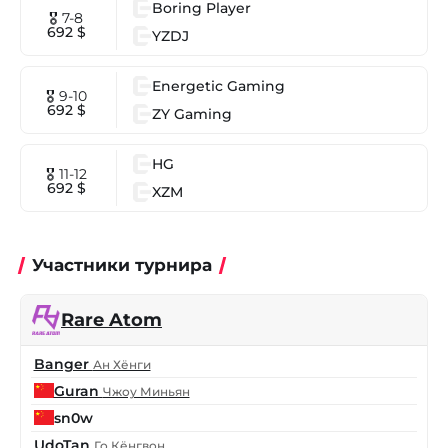
Boring Player
🎖 7-8
692 $
YZDJ
Energetic Gaming
🎖 9-10
692 $
ZY Gaming
HG
🎖 11-12
692 $
XZM
Участники турнира
Rare Atom
Banger
Ан Хёнги
Guran
Чжоу Миньян
sn0w
UdoTan
Го Кёнгвон