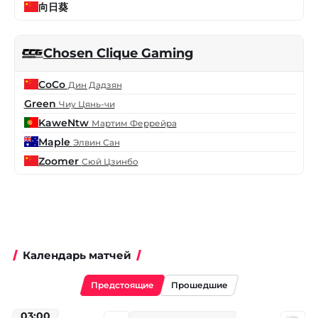
向日葵
Chosen Clique Gaming
CoCo
Дин Дадзян
Green
Чиу Цянь-чи
KaweNtw
Мартим Феррейра
Maple
Элвин Сан
Zoomer
Сюй Цзинбо
Календарь матчей
Предстоящие
Прошедшие
03:00