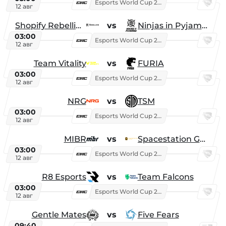
Esports World Cup 2026
12 авг
Shopify Rebellion
vs
Ninjas in Pyjamas
03:00
Esports World Cup 2026
12 авг
Team Vitality
vs
FURIA
03:00
Esports World Cup 2026
12 авг
NRG
vs
TSM
03:00
Esports World Cup 2026
12 авг
MIBR
vs
Spacestation Gaming
03:00
Esports World Cup 2026
12 авг
R8 Esports
vs
Team Falcons
03:00
Esports World Cup 2026
12 авг
Gentle Mates
vs
Five Fears
09:40