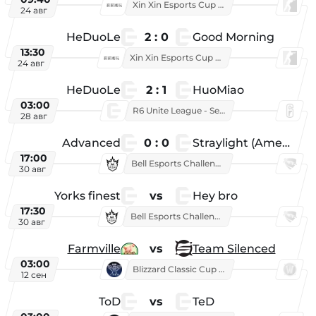
Xin Xin Esports Cup 2025
24 авг
HeDuoLe
2 : 0
Good Morning
13:30
Xin Xin Esports Cup 2026
24 авг
HeDuoLe
2 : 1
HuoMiao
03:00
R6 Unite League - Season 1
28 авг
Advanced
0 : 0
Straylight (American team)
17:00
Bell Esports Challenge 2026
30 авг
Yorks finest
vs
Hey bro
17:30
Bell Esports Challenge 2026
30 авг
Farmville
vs
Team Silenced
03:00
Blizzard Classic Cup 2026
12 сен
ToD
vs
TeD