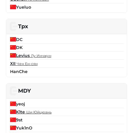
Yueluo
Tpx
DC
DK
Levius
Лу Инчжун
XII
Чен Ен-сян
HanChe
MDY
yeoj
K1te
Ши Юйцюань
9st
Yuk1nO