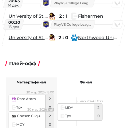
20:45
PlayVS College League 2025: Fall
14 дек
University of St. Thomas
2 : 1
Fishermen
00:30
PlayVS College League 2025: Fall
15 дек
University of St. Thomas
2 : 0
Northwood University
Плей-офф
Четвертьфинал
Финал
30 мар 2024 13:00
Rare Atom
2
31 мар 2024 13:00
Tpx
0
MDY
2
30 мар 2024 15:15
Chosen Clique Gaming
2
Tpx
0
MDY
0