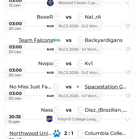
03:00
Blizzard Classic Cup 2026
12 сен
BoxeR
vs
Nal_rA
03:00
RLCS 2026 - 2v2 World Championship
20 сен
Team Falcons
vs
Backyardigans
03:00
RLCS 2026 - 1v1 World Championship
20 сен
Nwpo
vs
Kv1
03:00
RLCS 2026 - 2v2 World Championship
20 сен
No Miss Just Fake
vs
Spacestation Gaming
03:00
RLCS 2026 - 1v1 World Championship
20 сен
Nass
vs
Diaz_(Brazilian_Player)
20:35
PlayVS College League 2025: Fall
14 дек
Northwood University
2 : 1
Columbia College