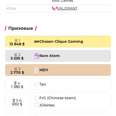
Riot Games
Игра
VALORANT
Призовые
🥇 1
Chosen Clique Gaming
13 848 $
🥈 2
Rare Atom
5 539 $
🥉 3
MDY
2 770 $
🎖 4
Tpx
1 385 $
FrG (Chinese team)
🎖 5-6
692 $
JiJieHao