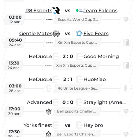
R8 Esports
vs
Team Falcons
03:00
Esports World Cup 2026
12 авг
Gentle Mates
vs
Five Fears
09:40
Xin Xin Esports Cup 2025
24 авг
HeDuoLe
2 : 0
Good Morning
13:30
Xin Xin Esports Cup 2026
24 авг
HeDuoLe
2 : 1
HuoMiao
03:00
R6 Unite League - Season 1
28 авг
Advanced
0 : 0
Straylight (American team)
17:00
Bell Esports Challenge 2026
30 авг
Yorks finest
vs
Hey bro
17:30
Bell Esports Challenge 2026
30 авг