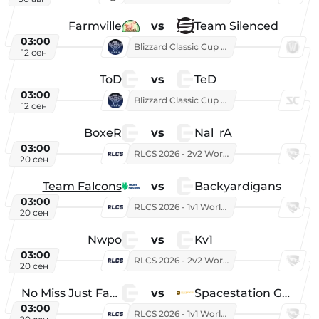
Farmville
vs
Team Silenced
03:00
Blizzard Classic Cup 2026
12 сен
ToD
vs
TeD
03:00
Blizzard Classic Cup 2026
12 сен
BoxeR
vs
Nal_rA
03:00
RLCS 2026 - 2v2 World Championship
20 сен
Team Falcons
vs
Backyardigans
03:00
RLCS 2026 - 1v1 World Championship
20 сен
Nwpo
vs
Kv1
03:00
RLCS 2026 - 2v2 World Championship
20 сен
No Miss Just Fake
vs
Spacestation Gaming
03:00
RLCS 2026 - 1v1 World Championship