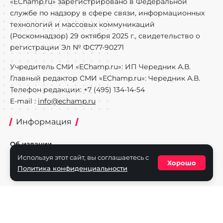
«EChamp.ru» зарегистрировано в Федеральной
службе по надзору в сфере связи, информационных
технологий и массовых коммуникаций
(Роскомнадзор) 29 октября 2025 г., свидетельство о
регистрации Эл № ФС77-90271
Учредитель СМИ «EChamp.ru»: ИП Чередник А.В.
Главный редактор СМИ «EChamp.ru»: Чередник А.В.
Телефон редакции: +7 (495) 134-14-54
E-mail :
info@echamp.ru
Информация
Об издании
Используя этот сайт, вы соглашаетесь с
Реклама на портале
Хорошо
Политика конфиденциальности
Политика конфиденциальности
Разделы