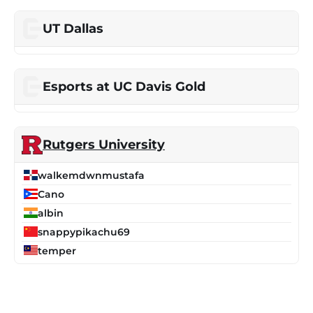
UT Dallas
Esports at UC Davis Gold
Rutgers University
walkemdwnmustafa
Cano
albin
snappypikachu69
temper