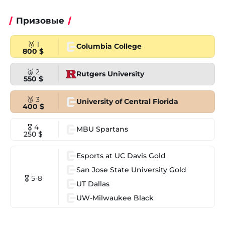
Призовые
🥇 1
Columbia College
800 $
🥈 2
Rutgers University
550 $
🥉 3
University of Central Florida
400 $
🎖 4
MBU Spartans
250 $
Esports at UC Davis Gold
San Jose State University Gold
🎖 5-8
UT Dallas
UW-Milwaukee Black