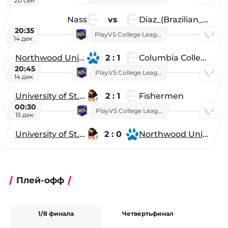
20 сен
Nass
vs
Diaz_(Brazilian_Player)
20:35
PlayVS College League 2025: Fall
14 дек
Northwood University
2 : 1
Columbia College
20:45
PlayVS College League 2025: Fall
14 дек
University of St. Thomas
2 : 1
Fishermen
00:30
PlayVS College League 2025: Fall
15 дек
University of St. Thomas
2 : 0
Northwood University
Плей-офф
1/8 финала
Четвертьфинал