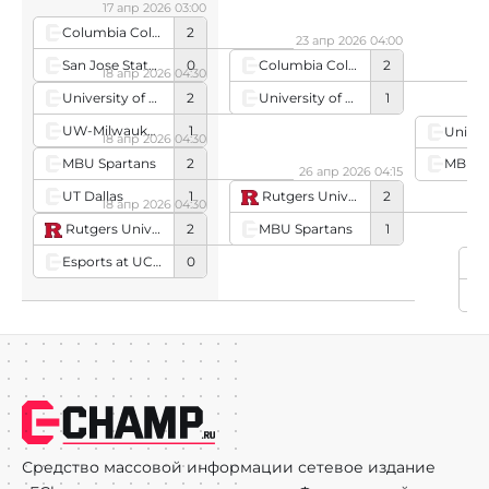
17 апр 2026 03:00
Columbia College
2
23 апр 2026 04:00
San Jose State University Gold
0
Columbia College
2
18 апр 2026 04:30
University of Central Florida
1
University of Central Florida
2
0
UW-Milwaukee Black
1
18 апр 2026 04:30
MBU Spartans
2
MBU S
26 апр 2026 04:15
UT Dallas
1
Rutgers University
2
18 апр 2026 04:30
MBU Spartans
1
Rutgers University
2
Esports at UC Davis Gold
0
Co
Средство массовой информации сетевое издание