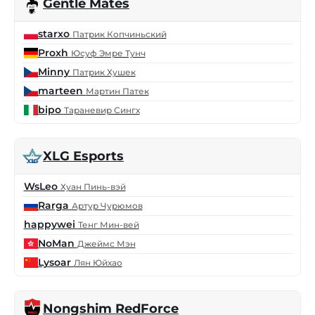
Gentle Mates
starxo
Патрик Копчиньский
Proxh
Юсуф Эмре Тунч
Minny
Патрик Хушек
marteen
Мартин Патек
bipo
Тараневир Сингх
XLG Esports
WsLeo
Хуан Пинь-вэй
Rarga
Артур Чурюмов
happywei
Тенг Мин-вей
NoMan
Джеймс Мэн
Lysoar
Лян Юйхао
Nongshim RedForce