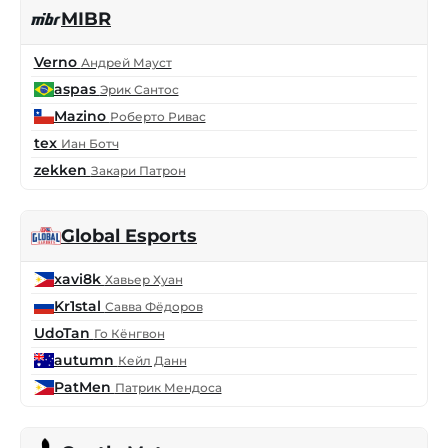
MIBR
Verno
Андрей Мауст
aspas
Эрик Сантос
Mazino
Роберто Ривас
tex
Иан Ботч
zekken
Закари Патрон
Global Esports
xavi8k
Хавьер Хуан
Kr1stal
Савва Фёдоров
UdoTan
Го Кёнгвон
autumn
Кейл Данн
PatMen
Патрик Мендоса