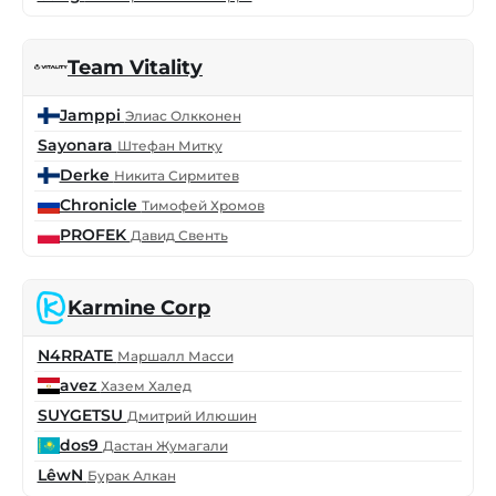
Team Vitality
Jamppi
Элиас Олкконен
Sayonara
Штефан Митку
Derke
Никита Сирмитев
Chronicle
Тимофей Хромов
PROFEK
Давид Свенть
Karmine Corp
N4RRATE
Маршалл Масси
avez
Хазем Халед
SUYGETSU
Дмитрий Илюшин
dos9
Дастан Жумагали
LêwN
Бурак Алкан