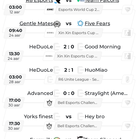
R8 Esports
vs
Team Falcons
03:00
Esports World Cup 2026
12 авг
Gentle Mates
vs
Five Fears
09:40
Xin Xin Esports Cup 2025
24 авг
HeDuoLe
2 : 0
Good Morning
13:30
Xin Xin Esports Cup 2026
24 авг
HeDuoLe
2 : 1
HuoMiao
03:00
R6 Unite League - Season 1
28 авг
Advanced
0 : 0
Straylight (American team)
17:00
Bell Esports Challenge 2026
30 авг
Yorks finest
vs
Hey bro
17:30
Bell Esports Challenge 2026
30 авг