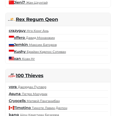
Jieni7
Жан Цзунтай
Rex Regum Qeon
crazyguy
Нго Конг Ань
xffero
Давид Монанжин
Jemkin
Максим Баторов
Kushy
Брайан Карлос Сэтиван
xan
Ксан Нг
100 Thieves
vora
Джордан Пулвер
Asuna
Петро Мазурик
Cryocells
Матвей Панганибан
Timotino
Тимоте Лавин Дюпон
bang
Шон Кристиан Безерра