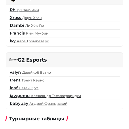
Rb
Гу Санг-мин
Xross
Джун Хван
Dambi
Ли Хёк-Гю
Francis
Ким Му-бин
Ivy
Аяра Тромпетеро
G2 Esports
valyn
Джейкоб Батио
trent
Трент Кэрнс
leaf
Натан Орф
jawgemo
Александр Тепчхатраридхи
babybay
Андрей Франциский
Турнирные таблицы