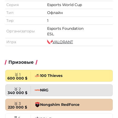
Серия
Esports World Cup
Тип
Офлайн
Тир
1
Esports Foundation
Организаторы
ESL
Игра
VALORANT
Призовые
🥇 1
100 Thieves
600 000 $
🥈 2
NRG
340 000 $
🥉 3
Nongshim RedForce
220 000 $
🎖 4