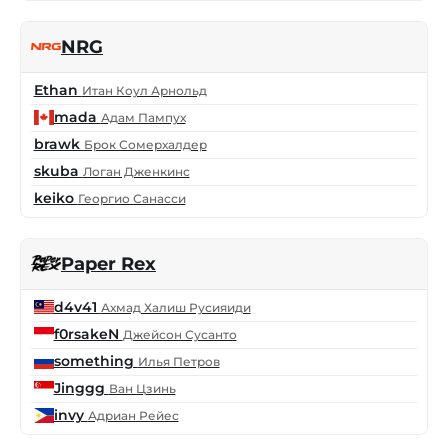
NRG
Ethan
Итан Коул Арнольд
mada
Адам Пампух
brawk
Брок Сомерхалдер
skuba
Логан Дженкинс
keiko
Георгио Санасси
Paper Rex
d4v41
Ахмад Халиш Русияиди
f0rsakeN
Джейсон Сусанто
something
Илья Петров
Jinggg
Ван Цзинь
invy
Адриан Рейес