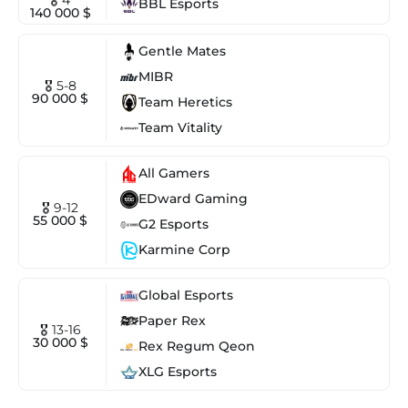
BBL Esports
140 000 $
Gentle Mates
MIBR
🎖 5-8
90 000 $
Team Heretics
Team Vitality
All Gamers
EDward Gaming
🎖 9-12
55 000 $
G2 Esports
Karmine Corp
Global Esports
Paper Rex
🎖 13-16
30 000 $
Rex Regum Qeon
XLG Esports