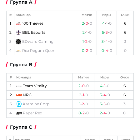
Группа A
#
Команда
Матчи
Игры
Очки
1
100 Thieves
2
-
0
-
0
4
-
1
-
0
6
2
BBL Esports
2
-
1
-
0
5
-
3
-
0
6
3
EDward Gaming
1
-
2
-
0
3
-
4
-
0
3
4
Rex Regum Qeon
0
-
2
-
0
0
-
4
-
0
0
Группа B
#
Команда
Матчи
Игры
Очки
1
Team Vitality
2
-
0
-
0
4
-
1
-
0
6
2
NRG
2
-
1
-
0
5
-
4
-
0
6
3
Karmine Corp
1
-
2
-
0
3
-
5
-
0
3
4
Paper Rex
0
-
2
-
0
2
-
4
-
0
0
Группа C
#
Команда
Матчи
Игры
Очки