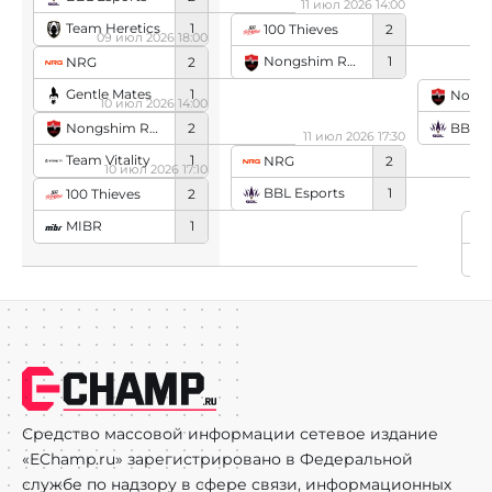
11 июл 2026 14:00
Team Heretics
1
100 Thieves
2
09 июл 2026 18:00
Nongshim RedForce
1
NRG
2
1
Gentle Mates
1
Nongshim
10 июл 2026 14:00
Nongshim RedForce
2
BBL E
11 июл 2026 17:30
Team Vitality
1
NRG
2
10 июл 2026 17:10
BBL Esports
1
100 Thieves
2
MIBR
1
10
N
Средство массовой информации сетевое издание
«EChamp.ru» зарегистрировано в Федеральной
службе по надзору в сфере связи, информационных