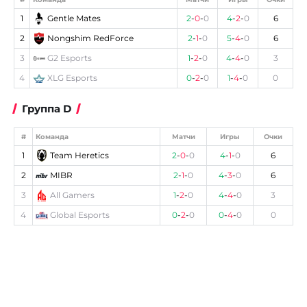
1
Gentle Mates
2
-
0
-
0
4
-
2
-
0
6
2
Nongshim RedForce
2
-
1
-
0
5
-
4
-
0
6
3
G2 Esports
1
-
2
-
0
4
-
4
-
0
3
4
XLG Esports
0
-
2
-
0
1
-
4
-
0
0
Группа D
#
Команда
Матчи
Игры
Очки
1
Team Heretics
2
-
0
-
0
4
-
1
-
0
6
2
MIBR
2
-
1
-
0
4
-
3
-
0
6
3
All Gamers
1
-
2
-
0
4
-
4
-
0
3
4
Global Esports
0
-
2
-
0
0
-
4
-
0
0