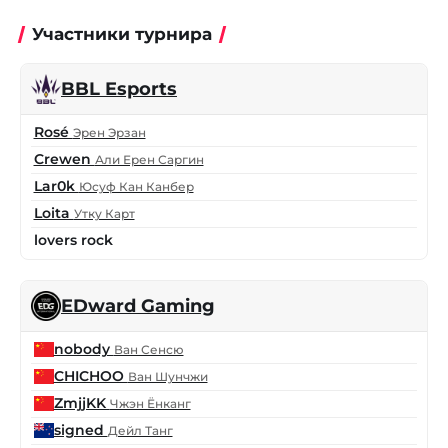
Участники турнира
BBL Esports
Rosé
Эрен Эрзан
Crewen
Али Ерен Саргин
Lar0k
Юсуф Кан Канбер
Loita
Утку Карт
lovers rock
EDward Gaming
nobody
Ван Сенсю
CHICHOO
Ван Шунчжи
ZmjjKK
Чжэн Ёнканг
signed
Дейл Танг