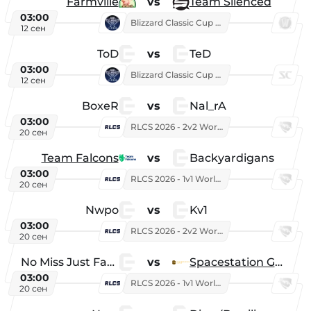
Farmville
vs
Team Silenced
03:00
Blizzard Classic Cup 2026
12 сен
ToD
vs
TeD
03:00
Blizzard Classic Cup 2026
12 сен
BoxeR
vs
Nal_rA
03:00
RLCS 2026 - 2v2 World Championship
20 сен
Team Falcons
vs
Backyardigans
03:00
RLCS 2026 - 1v1 World Championship
20 сен
Nwpo
vs
Kv1
03:00
RLCS 2026 - 2v2 World Championship
20 сен
No Miss Just Fake
vs
Spacestation Gaming
03:00
RLCS 2026 - 1v1 World Championship
20 сен