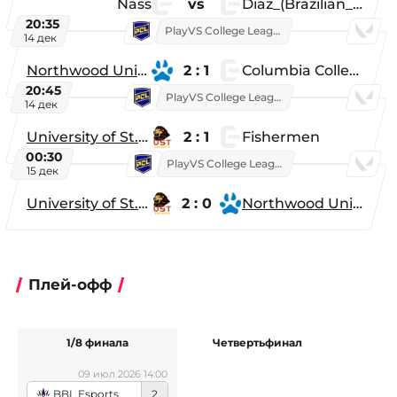
Nass
vs
Diaz_(Brazilian_Player)
20:35
PlayVS College League 2025: Fall
14 дек
Northwood University
2 : 1
Columbia College
20:45
PlayVS College League 2025: Fall
14 дек
University of St. Thomas
2 : 1
Fishermen
00:30
PlayVS College League 2025: Fall
15 дек
University of St. Thomas
2 : 0
Northwood University
Плей-офф
1/8 финала
Четвертьфинал
09 июл 2026 14:00
BBL Esports
2