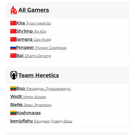
All Gamers
K1ra
Хуан Чжиhao
Shr1mp
Ян Юн
iamgrq
Gao Ruiqi
f4ngeer
Роман Смирнов
Bai
Zhang Zeyang
Team Heretics
Boo
Ричардас Лукашевичус
Wo0t
Мерт Алкан
RieNs
Энес Эджирли
Koshmaras
benjyfishy
Бенджи Дэвид Фиш