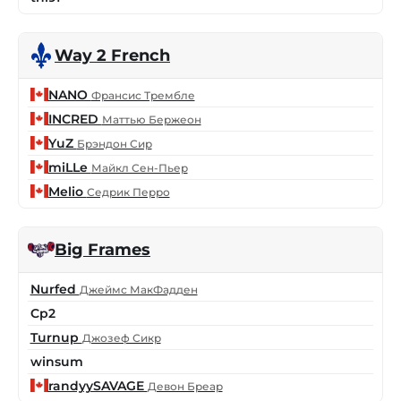
Way 2 French
NANO
Франсис Трембле
INCRED
Маттью Бержеон
YuZ
Брэндон Сир
miLLe
Майкл Сен-Пьер
Melio
Седрик Перро
Big Frames
Nurfed
Джеймс МакФадден
Cp2
Turnup
Джозеф Сикр
winsum
randyySAVAGE
Девон Бреар