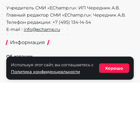
Учредитель СМИ «EChamp.ru»: ИП Чередник А.В.
Главный редактор СМИ «EChamp.ru»: Чередник А.В.
Телефон редакции: +7 (495) 134-14-54
E-mail :
info@echamp.ru
Информация
Об издании
Используя этот сайт, вы соглашаетесь с
Реклама на портале
Хорошо
Политика конфиденциальности
Политика конфиденциальности
Разделы
Новости
Турниры
Игроки
Команды