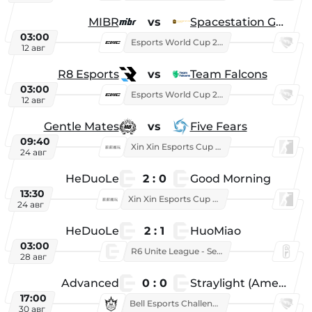
MIBR
vs
Spacestation Gaming
03:00
Esports World Cup 2026
12 авг
R8 Esports
vs
Team Falcons
03:00
Esports World Cup 2026
12 авг
Gentle Mates
vs
Five Fears
09:40
Xin Xin Esports Cup 2025
24 авг
HeDuoLe
2 : 0
Good Morning
13:30
Xin Xin Esports Cup 2026
24 авг
HeDuoLe
2 : 1
HuoMiao
03:00
R6 Unite League - Season 1
28 авг
Advanced
0 : 0
Straylight (American team)
17:00
Bell Esports Challenge 2026
30 авг