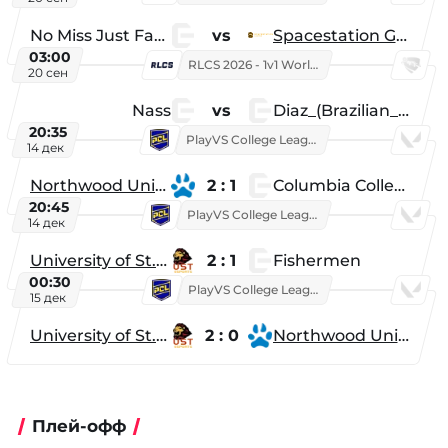
No Miss Just Fake
vs
Spacestation Gaming
03:00
RLCS 2026 - 1v1 World Championship
20 сен
Nass
vs
Diaz_(Brazilian_Player)
20:35
PlayVS College League 2025: Fall
14 дек
Northwood University
2 : 1
Columbia College
20:45
PlayVS College League 2025: Fall
14 дек
University of St. Thomas
2 : 1
Fishermen
00:30
PlayVS College League 2025: Fall
15 дек
University of St. Thomas
2 : 0
Northwood University
Плей-офф