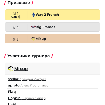
Призовые
🥇 1
Way 2 French
500 $
Big Frames
🥈 2
Mixup
🥉 3
Участники турнира
Mixup
stellar
Бренден МакГрат
aproto
Алекс Протопапас
Fiziq
Hoppin
Шарль Клэппер
thi9f