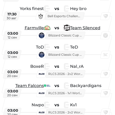
Yorks finest
vs
Hey bro
17:30
Bell Esports Challenge 2026
30 авг
Farmville
vs
Team Silenced
03:00
Blizzard Classic Cup 2026
12 сен
ToD
vs
TeD
03:00
Blizzard Classic Cup 2026
12 сен
BoxeR
vs
Nal_rA
03:00
RLCS 2026 - 2v2 World Championship
20 сен
Team Falcons
vs
Backyardigans
03:00
RLCS 2026 - 1v1 World Championship
20 сен
Nwpo
vs
Kv1
03:00
RLCS 2026 - 2v2 World Championship
20 сен