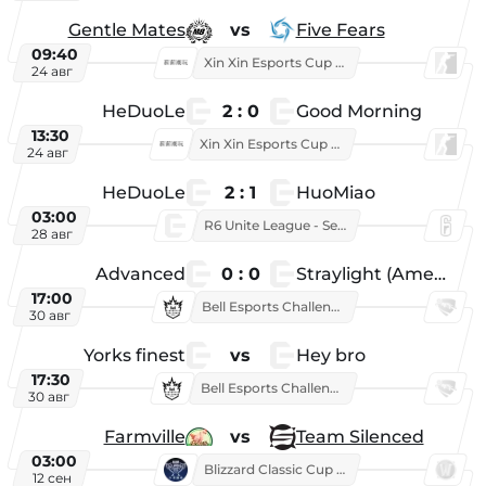
Gentle Mates
vs
Five Fears
09:40
Xin Xin Esports Cup 2025
24 авг
HeDuoLe
2 : 0
Good Morning
13:30
Xin Xin Esports Cup 2026
24 авг
HeDuoLe
2 : 1
HuoMiao
03:00
R6 Unite League - Season 1
28 авг
Advanced
0 : 0
Straylight (American team)
17:00
Bell Esports Challenge 2026
30 авг
Yorks finest
vs
Hey bro
17:30
Bell Esports Challenge 2026
30 авг
Farmville
vs
Team Silenced
03:00
Blizzard Classic Cup 2026
12 сен