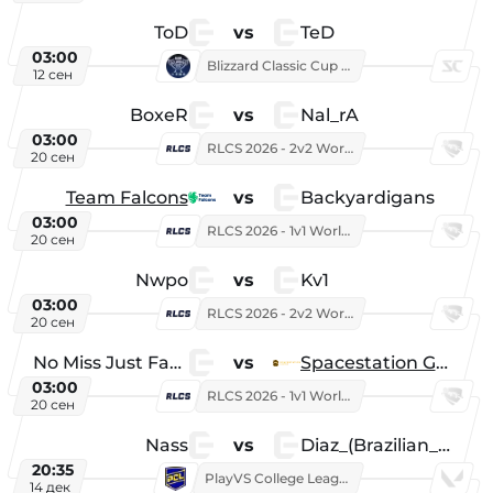
ToD
vs
TeD
03:00
Blizzard Classic Cup 2026
12 сен
BoxeR
vs
Nal_rA
03:00
RLCS 2026 - 2v2 World Championship
20 сен
Team Falcons
vs
Backyardigans
03:00
RLCS 2026 - 1v1 World Championship
20 сен
Nwpo
vs
Kv1
03:00
RLCS 2026 - 2v2 World Championship
20 сен
No Miss Just Fake
vs
Spacestation Gaming
03:00
RLCS 2026 - 1v1 World Championship
20 сен
Nass
vs
Diaz_(Brazilian_Player)
20:35
PlayVS College League 2025: Fall
14 дек