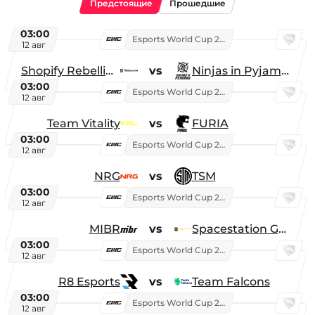
Предстоящие
Прошедшие
03:00
Esports World Cup 2026
12 авг
Shopify Rebellion
vs
Ninjas in Pyjamas
03:00
Esports World Cup 2026
12 авг
Team Vitality
vs
FURIA
03:00
Esports World Cup 2026
12 авг
NRG
vs
TSM
03:00
Esports World Cup 2026
12 авг
MIBR
vs
Spacestation Gaming
03:00
Esports World Cup 2026
12 авг
R8 Esports
vs
Team Falcons
03:00
Esports World Cup 2026
12 авг