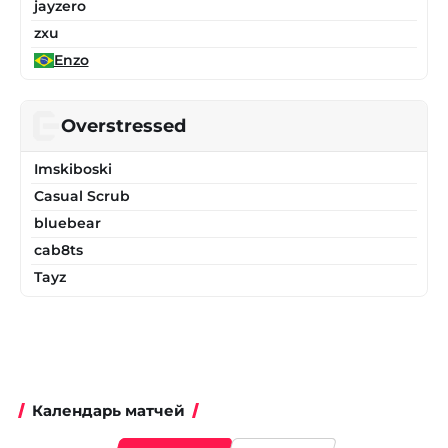
jayzero
zxu
Enzo
Overstressed
Imskiboski
Casual Scrub
bluebear
cab8ts
Tayz
Календарь матчей