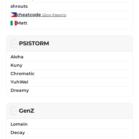
shrouts
cheatcode
Шон Квинто
Matt
PSISTORM
Aloha
Kuny
Chromatic
YuhWei
Dreamy
GenZ
Lomein
Decay