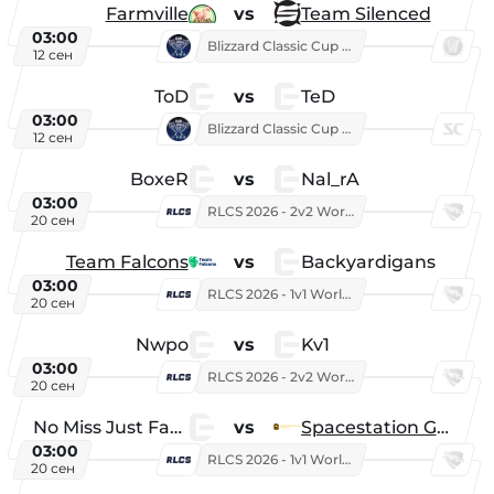
Farmville
vs
Team Silenced
03:00
Blizzard Classic Cup 2026
12 сен
ToD
vs
TeD
03:00
Blizzard Classic Cup 2026
12 сен
BoxeR
vs
Nal_rA
03:00
RLCS 2026 - 2v2 World Championship
20 сен
Team Falcons
vs
Backyardigans
03:00
RLCS 2026 - 1v1 World Championship
20 сен
Nwpo
vs
Kv1
03:00
RLCS 2026 - 2v2 World Championship
20 сен
No Miss Just Fake
vs
Spacestation Gaming
03:00
RLCS 2026 - 1v1 World Championship
20 сен