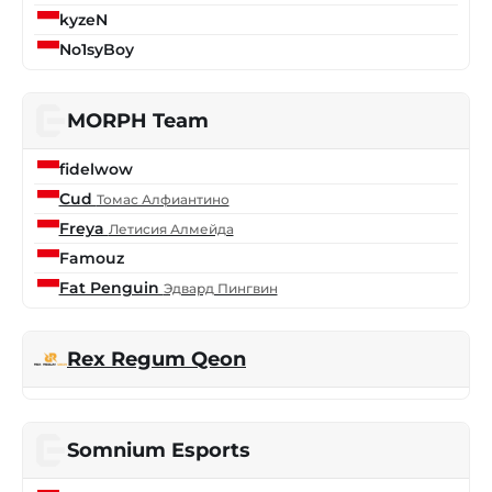
kyzeN
No1syBoy
MORPH Team
fidelwow
Cud
Томас Алфиантино
Freya
Летисия Алмейда
Famouz
Fat Penguin
Эдвард Пингвин
Rex Regum Qeon
Somnium Esports