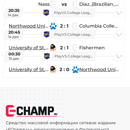
Nass
vs
Diaz_(Brazilian_Player)
20:35
PlayVS College League 2025: Fall
14 дек
Northwood University
2 : 1
Columbia College
20:45
PlayVS College League 2025: Fall
14 дек
University of St. Thomas
2 : 1
Fishermen
00:30
PlayVS College League 2025: Fall
15 дек
University of St. Thomas
2 : 0
Northwood University
Средство массовой информации сетевое издание
«EChamp.ru» зарегистрировано в Федеральной