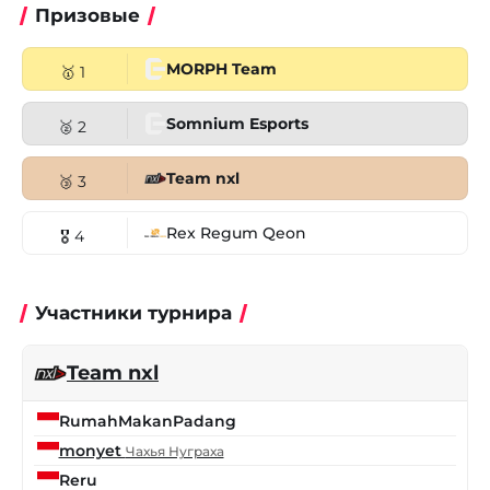
Призовые
MORPH Team
🥇 1
Somnium Esports
🥈 2
Team nxl
🥉 3
Rex Regum Qeon
🎖 4
Участники турнира
Team nxl
RumahMakanPadang
monyet
Чахья Нуграха
Reru