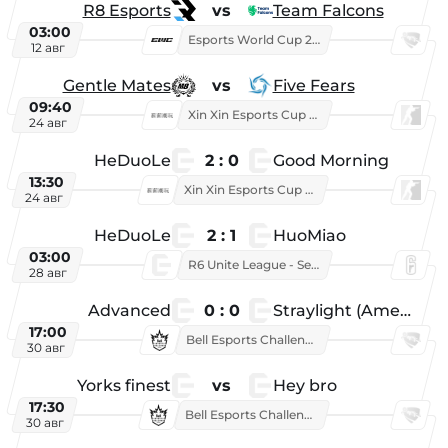
R8 Esports
vs
Team Falcons
03:00
Esports World Cup 2026
12 авг
Gentle Mates
vs
Five Fears
09:40
Xin Xin Esports Cup 2025
24 авг
HeDuoLe
2 : 0
Good Morning
13:30
Xin Xin Esports Cup 2026
24 авг
HeDuoLe
2 : 1
HuoMiao
03:00
R6 Unite League - Season 1
28 авг
Advanced
0 : 0
Straylight (American team)
17:00
Bell Esports Challenge 2026
30 авг
Yorks finest
vs
Hey bro
17:30
Bell Esports Challenge 2026
30 авг