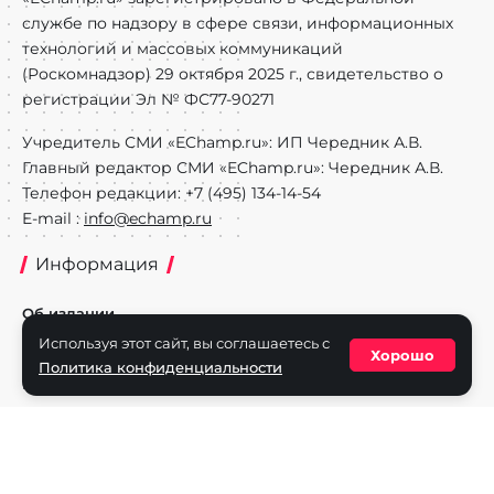
службе по надзору в сфере связи, информационных
технологий и массовых коммуникаций
(Роскомнадзор) 29 октября 2025 г., свидетельство о
регистрации Эл № ФС77-90271
Учредитель СМИ «EChamp.ru»: ИП Чередник А.В.
Главный редактор СМИ «EChamp.ru»: Чередник А.В.
Телефон редакции: +7 (495) 134-14-54
E-mail :
info@echamp.ru
Информация
Об издании
Используя этот сайт, вы соглашаетесь с
Реклама на портале
Хорошо
Политика конфиденциальности
Политика конфиденциальности
Разделы