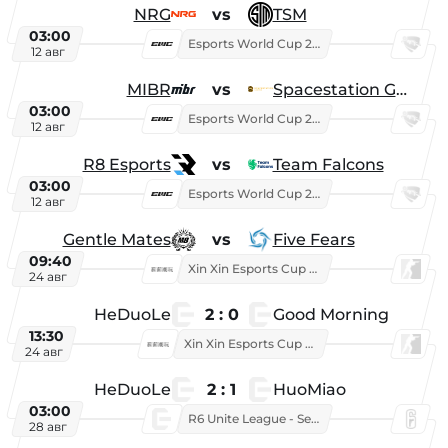
NRG
vs
TSM
03:00
Esports World Cup 2026
12 авг
MIBR
vs
Spacestation Gaming
03:00
Esports World Cup 2026
12 авг
R8 Esports
vs
Team Falcons
03:00
Esports World Cup 2026
12 авг
Gentle Mates
vs
Five Fears
09:40
Xin Xin Esports Cup 2025
24 авг
HeDuoLe
2 : 0
Good Morning
13:30
Xin Xin Esports Cup 2026
24 авг
HeDuoLe
2 : 1
HuoMiao
03:00
R6 Unite League - Season 1
28 авг