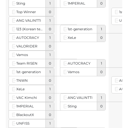
1MPERIAL
0
Sting
1
Top Winner
0
1st-g
UNFI
ANG VALINTTI
1
123 (Korean team)
0
1st-generation
1
XeLe
0
AUTOCRACY
1
VALORIDER
0
Vamos
1
Team RISEN
0
AUTOCRACY
1
Vamos
0
1st-generation
1
TNWN
0
ANG 
AUT
XeLe
1
VAC Kimchi
0
ANG VALINTTI
1
Sting
0
1MPERIAL
1
BlackoutX
0
UNFISS
1