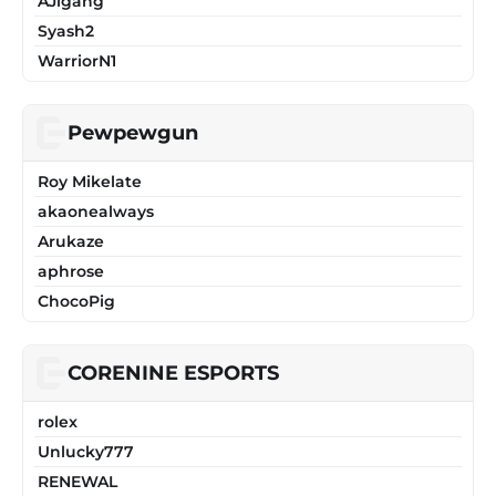
AJigang
Syash2
WarriorN1
Pewpewgun
Roy Mikelate
akaonealways
Arukaze
aphrose
ChocoPig
CORENINE ESPORTS
rolex
Unlucky777
RENEWAL