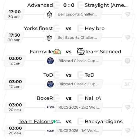
Advanced
0 : 0
Straylight (American team)
17:00
Bell Esports Challenge 2026
30 авг
Yorks finest
vs
Hey bro
17:30
Bell Esports Challenge 2026
30 авг
Farmville
vs
Team Silenced
03:00
Blizzard Classic Cup 2026
12 сен
ToD
vs
TeD
03:00
Blizzard Classic Cup 2026
12 сен
BoxeR
vs
Nal_rA
03:00
RLCS 2026 - 2v2 World Championship
20 сен
Team Falcons
vs
Backyardigans
03:00
RLCS 2026 - 1v1 World Championship
20 сен