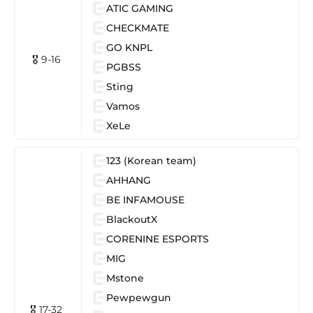
ATIC GAMING
CHECKMATE
GO KNPL
🎖 9-16
PGBSS
Sting
Vamos
XeLe
123 (Korean team)
AHHANG
BE INFAMOUSE
BlackoutX
CORENINE ESPORTS
MIG
Mstone
Pewpewgun
🎖 17-32