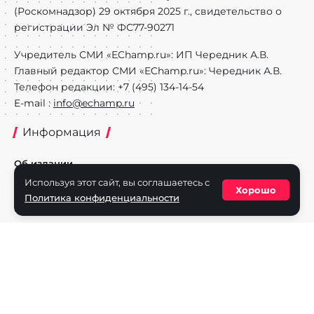
(Роскомнадзор) 29 октября 2025 г., свидетельство о
регистрации Эл № ФС77-90271
Учредитель СМИ «EChamp.ru»: ИП Чередник А.В.
Главный редактор СМИ «EChamp.ru»: Чередник А.В.
Телефон редакции: +7 (495) 134-14-54
E-mail :
info@echamp.ru
Информация
Об издании
Используя этот сайт, вы соглашаетесь с
Реклама на портале
Хорошо
Политика конфиденциальности
Политика конфиденциальности
Разделы
Новости
Турниры