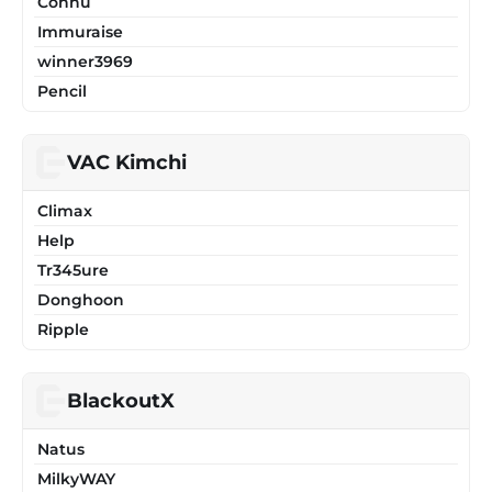
Connu
Immuraise
winner3969
Pencil
VAC Kimchi
Climax
Help
Tr345ure
Donghoon
Ripple
BlackoutX
Natus
MilkyWAY