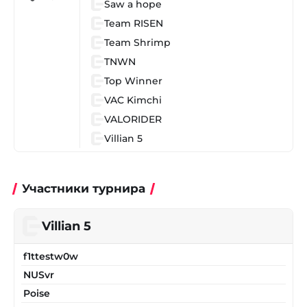
Saw a hope
Team RISEN
Team Shrimp
TNWN
Top Winner
VAC Kimchi
VALORIDER
Villian 5
Участники турнира
Villian 5
f1ttestw0w
NUSvr
Poise