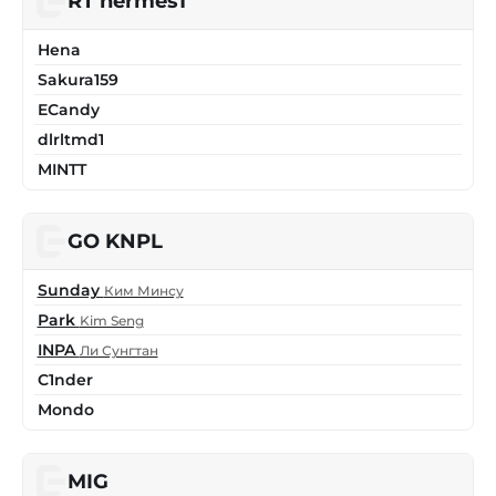
RT hermes1
Hena
Sakura159
ECandy
dlrltmd1
MINTT
GO KNPL
Sunday
Ким Минсу
Park
Kim Seng
INPA
Ли Сунгтан
C1nder
Mondo
MIG