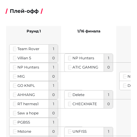
Плей-офф
Раунд 1
1/16 финала
1
Team Rover
1
Villian 5
0
NP Hunters
1
ATIC GAMING
0
NP Hunters
1
MIG
0
NP H
Dele
GO KNPL
1
AHHANG
0
Delete
1
CHECKMATE
0
RT hermes1
1
Saw a hope
0
PGBSS
1
Mstone
0
UNFISS
1