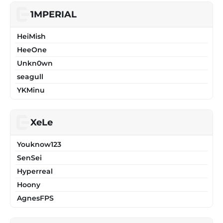
1MPERIAL
HeiMish
HeeOne
Unkn0wn
seagull
YKMinu
XeLe
Youknow123
SenSei
Hyperreal
Hoony
AgnesFPS