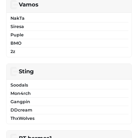
Vamos
NakTa
Siresa
Puple
BMO
2z
Sting
Soodals
Mon4rch
Gangpin
DDcream
ThxWolves