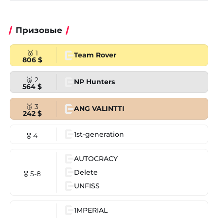
Призовые
🥇 1
Team Rover
806 $
🥈 2
NP Hunters
564 $
🥉 3
ANG VALINTTI
242 $
1st-generation
🎖 4
AUTOCRACY
Delete
🎖 5-8
UNFISS
1MPERIAL