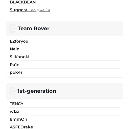
BLACKBEAN
Suggest
Сео Дже Ён
Team Rover
EZforyou
Nein
SilKanoN
Ra1n
pok4ri
1st-generation
TENCY
w1zz
8mmOh
ASFEDrake