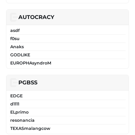
AUTOCRACY
asdf
f0su
Anaks
GODLIKE
EUROPHAsyndroM
PGBSS
EDGE
d1111
ELprimo
resonancia
TEXASmalangcow