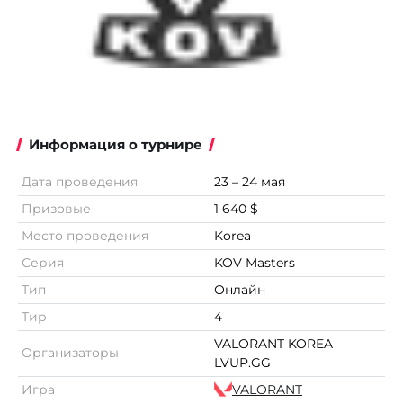
Информация о турнире
Дата проведения
23 – 24 мая
Призовые
1 640 $
Место проведения
Korea
Серия
KOV Masters
Тип
Онлайн
Тир
4
VALORANT KOREA
Организаторы
LVUP.GG
Игра
VALORANT