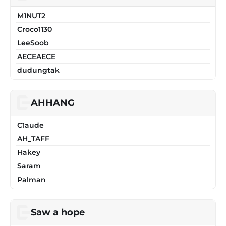
M1NUT2
Croco1130
LeeSoob
AECEAECE
dudungtak
AHHANG
C1aude
AH_TAFF
Hakey
Saram
Palman
Saw a hope