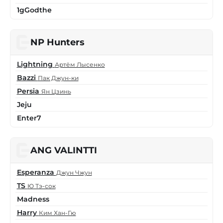
1gGodthe
NP Hunters
Lightning
Артём Лысенко
Bazzi
Пак Джун-ки
Persia
Ян Цзинь
Jeju
Enter7
ANG VALINTTI
Esperanza
Джун Чжун
TS
Ю Тэ-сок
Madness
Harry
Ким Хан-Гю