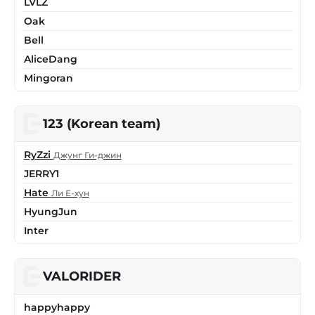
LVLZ
Oak
Bell
AliceDang
Mingoran
123 (Korean team)
RyZzi
Джунг Ги-джин
JERRY1
Hate
Ли Е-хун
HyungJun
Inter
VALORIDER
happyhappy