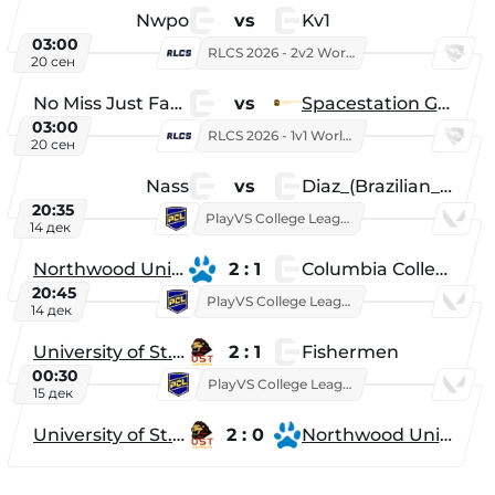
Nwpo
vs
Kv1
03:00
RLCS 2026 - 2v2 World Championship
20 сен
No Miss Just Fake
vs
Spacestation Gaming
03:00
RLCS 2026 - 1v1 World Championship
20 сен
Nass
vs
Diaz_(Brazilian_Player)
20:35
PlayVS College League 2025: Fall
14 дек
Northwood University
2 : 1
Columbia College
20:45
PlayVS College League 2025: Fall
14 дек
University of St. Thomas
2 : 1
Fishermen
00:30
PlayVS College League 2025: Fall
15 дек
University of St. Thomas
2 : 0
Northwood University