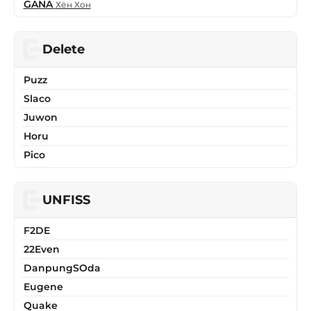
GANA
Хён Хон
Delete
Puzz
Slaco
Juwon
Horu
Pico
UNFISS
F2DE
22Even
DanpungSOda
Eugene
Quake