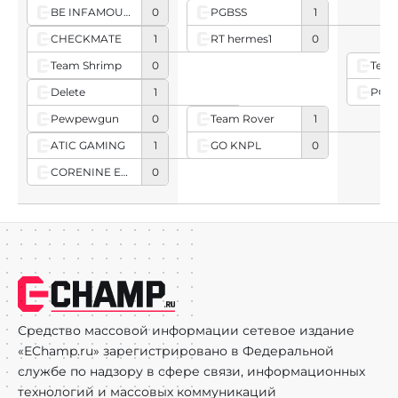
BE INFAMOUSE
0
PGBSS
1
RT hermes1
0
CHECKMATE
1
Team Shrimp
0
Team
PGB
Delete
1
Pewpewgun
0
Team Rover
1
GO KNPL
0
ATIC GAMING
1
CORENINE ESPORTS
0
Средство массовой информации сетевое издание
«EChamp.ru» зарегистрировано в Федеральной
службе по надзору в сфере связи, информационных
технологий и массовых коммуникаций