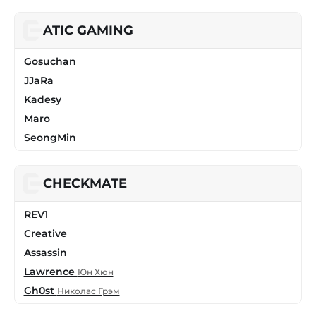
ATIC GAMING
Gosuchan
JJaRa
Kadesy
Maro
SeongMin
CHECKMATE
REV1
Creative
Assassin
Lawrence
Юн Хюн
Gh0st
Николас Грэм