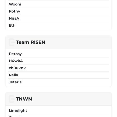
Wooni
Rothy
NissA
Etti
Team RISEN
Perosy
H4wkA
ch0uknk
Rella
Jetaris
TNWN
Limelight