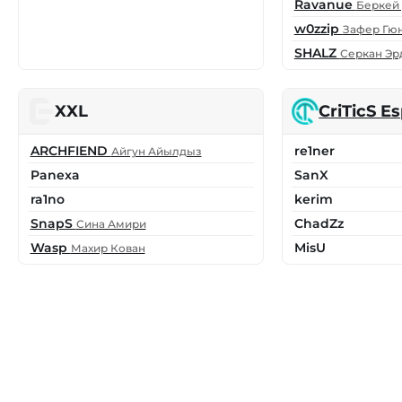
Ravanue
Беркей
w0zzip
Зафер Гю
SHALZ
Серкан Эр
XXL
CriTicS E
ARCHFIEND
re1ner
Айгун Айылдыз
Panexa
SanX
ra1no
kerim
SnapS
ChadZz
Сина Амири
Wasp
MisU
Махир Кован