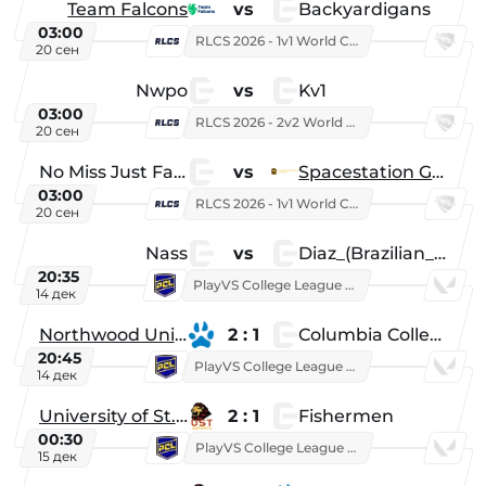
Team Falcons
vs
Backyardigans
03:00
RLCS 2026 - 1v1 World Championship
20 сен
Nwpo
vs
Kv1
03:00
RLCS 2026 - 2v2 World Championship
20 сен
No Miss Just Fake
vs
Spacestation Gaming
03:00
RLCS 2026 - 1v1 World Championship
20 сен
Nass
vs
Diaz_(Brazilian_Player)
20:35
PlayVS College League 2025: Fall
14 дек
Northwood University
2 : 1
Columbia College
20:45
PlayVS College League 2025: Fall
14 дек
University of St. Thomas
2 : 1
Fishermen
00:30
PlayVS College League 2025: Fall
15 дек