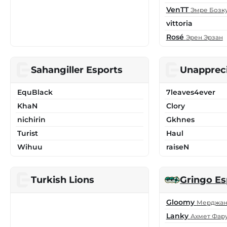
VenTT
Эмре Бозк
vittoria
Rosé
Эрен Эрзан
Sahangiller Esports
Unapprec
EquBlack
7leaves4ever
KhaN
Clory
nichirin
Gkhnes
Turist
Haul
Wihuu
raiseN
Turkish Lions
Gringo Es
Gloomy
Мерджан
Lanky
Ахмет Фар