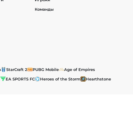
Команды
h
StarCraft 2
PUBG Mobile
Age of Empires
t
EA SPORTS FC
Heroes of the Storm
Hearthstone
им и международным законодательством об авторском праве