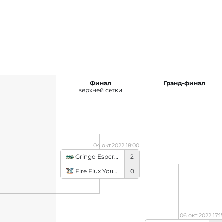
Финал
Гранд-финал
верхней сетки
04 окт 2022 18:00
Gringo Esports
2
Fire Flux Young
0
06 окт 2022 17:1