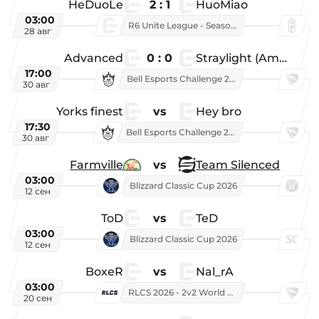
HeDuoLe
2 : 1
HuoMiao
03:00
R6 Unite League - Season 1
28 авг
Advanced
0 : 0
Straylight (American team)
17:00
Bell Esports Challenge 2026
30 авг
Yorks finest
vs
Hey bro
17:30
Bell Esports Challenge 2026
30 авг
Farmville
vs
Team Silenced
03:00
Blizzard Classic Cup 2026
12 сен
ToD
vs
TeD
03:00
Blizzard Classic Cup 2026
12 сен
BoxeR
vs
Nal_rA
03:00
RLCS 2026 - 2v2 World Championship
20 сен