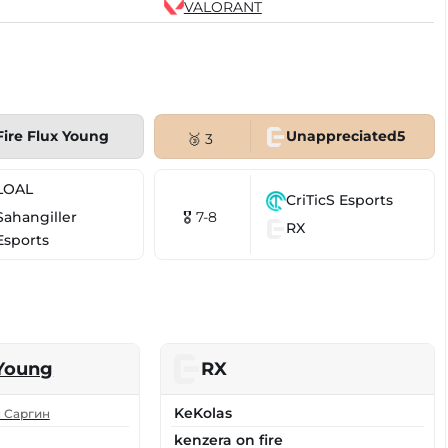
VALORANT
Fire Flux Young
Unappreciated5
🥉 3
LOAL
CriTicS Esports
Sahangiller
🎖 7-8
RX
Esports
 Young
RX
KeKolas
 Саргин
kenzera on fire