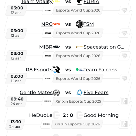
Team Vitality
vs
FURIA
03:00
Esports World Cup 2026
12 авг
NRG
vs
TSM
03:00
Esports World Cup 2026
12 авг
MIBR
vs
Spacestation Gaming
03:00
Esports World Cup 2026
12 авг
R8 Esports
vs
Team Falcons
03:00
Esports World Cup 2026
12 авг
Gentle Mates
vs
Five Fears
09:40
Xin Xin Esports Cup 2025
24 авг
HeDuoLe
2 : 0
Good Morning
13:30
Xin Xin Esports Cup 2026
24 авг