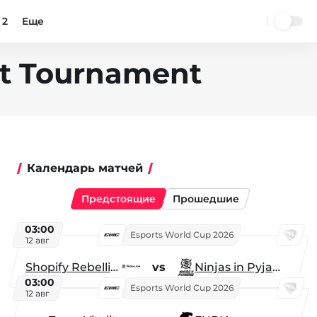
 2
Еще
nt Tournament
Календарь матчей
Предстоящие
Прошедшие
03:00
Esports World Cup 2026
12 авг
Shopify Rebellion
vs
Ninjas in Pyjamas
03:00
Esports World Cup 2026
12 авг