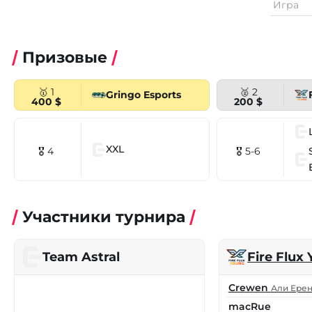
Игра
Призовые
🥇 1
🥈 2
Gringo Esports
400 $
200 $
XXL
🎖 4
🎖 5-6
Участники турнира
Team Astral
Fire Flux
Crewen
Али Ерен
macRue