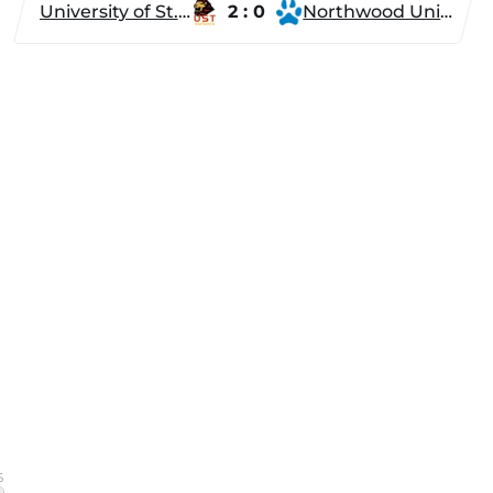
University of St. Thomas
2 : 0
Northwood University
5