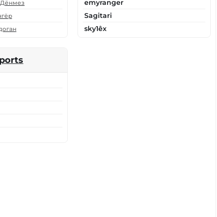
emyranger
 Дёнмез
Sagitari
нгёр
sky1êx
доган
sports