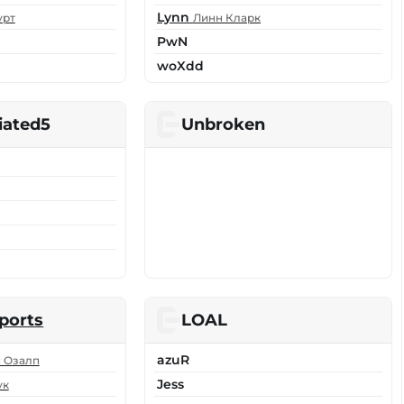
Lynn
урт
Линн Кларк
PwN
woXdd
iated5
Unbroken
ports
LOAL
azuR
 Озалп
Jess
ук