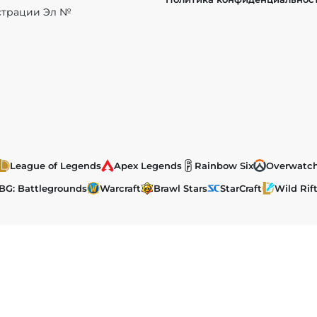
истрации Эл №
League of Legends
Apex Legends
Rainbow Six
Overwatc
BG: Battlegrounds
Warcraft
Brawl Stars
StarCraft
Wild Rif
ы, размещенные на сайте, защищены в соответствии с российск
ка на
EChamp.ru
обязательна.