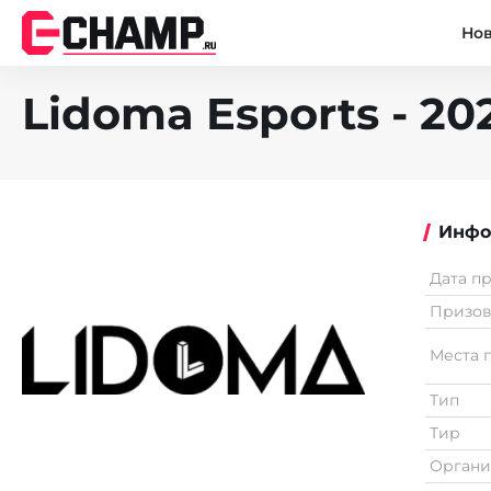
Но
Lidoma Esports - 2
Инфо
Дата п
Призо
Места 
Тип
Тир
Органи