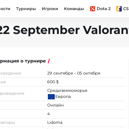
вости
Турниры
Игроки
Команды
Dota 2
CS
022 September Valora
рмация о турнире
роведения
29 сентября – 05 октября
вые
600 $
Средиземноморье
проведения
Европа
Онлайн
4
заторы
Lidoma