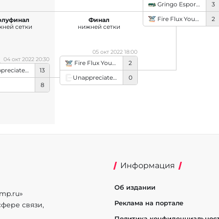
Gringo Esports
3
Fire Flux Young
2
олуфинал
Финал
жней сетки
нижней сетки
05 окт 2022 18:00
04 окт 2022 20:30
Fire Flux Young
2
Unappreciated5
13
Unappreciated5
0
8
Информация
Об издании
mp.ru»
Реклама на портале
фере связи,
Политика конфиденциальнос