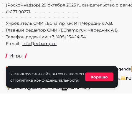
(Роскомнадзор) 29 октября 2025 г., свидетельство о рег
ФС77-90271
Учредитель СМИ «EChamp.ru»: ИП Чередник А.В.
Главный редактор СМИ «EChamp.ru»: Чередник А.В.
Телефон редакции: +7 (495) 134-14-54
E-mail :
info@echamp.ru
Игры
Dota 2
CS2
Valorant
Rocket League
Mobile Legends
Используя этот сайт, вы соглашаетесь
Хорошо
Super Smash Bros.
Fighting Games
Honor of Kings
PU
с
Политика конфиденциальности
Artifact
World of Tanks
Call of Duty
Авторское право © 2025 EChamp.ru. Все права на материал
и смежных правах.
При любом использовании материалов сайта активная ссыл
Для лиц старше 16 лет