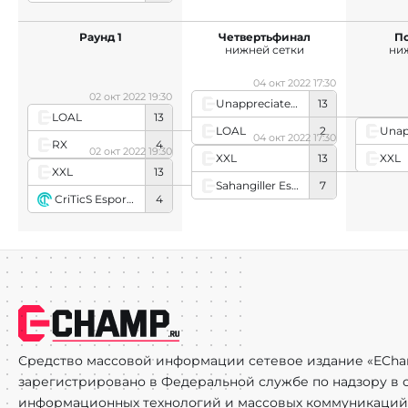
Раунд 1
Четвертьфинал
П
нижней сетки
ни
04 окт 2022 17:30
02 окт 2022 19:30
Unappreciated5
13
LOAL
13
LOAL
2
04 окт 2022 17:30
RX
4
02 окт 2022 19:30
XXL
XXL
13
XXL
13
Sahangiller Esports
7
CriTicS Esports
4
Средство массовой информации сетевое издание «ECha
зарегистрировано в Федеральной службе по надзору в с
информационных технологий и массовых коммуникаций