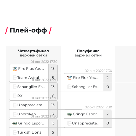
Плей-офф
Четвертьфинал
Полуфинал
верхней сетки
верхней сетки
01 окт 2022 17:30
Fire Flux Young
13
02 окт 2022 17:30
Team Astral
5
Fire Flux Young
2
01 окт 2022 17:30
Sahangiller Esports
0
Sahangiller Esports
13
RX
6
01 окт 2022 17:30
Unappreciated5
13
02 окт 2022 17:30
Unbroken
3
Gringo Esports
2
01 окт 2022 17:30
Unappreciated5
0
Gringo Esports
13
Turkish Lions
5