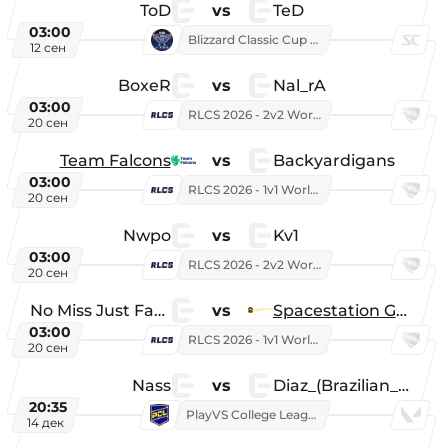
ToD
vs
TeD
03:00
Blizzard Classic Cup 2026
12 сен
BoxeR
vs
Nal_rA
03:00
RLCS 2026 - 2v2 World Championship
20 сен
Team Falcons
vs
Backyardigans
03:00
RLCS 2026 - 1v1 World Championship
20 сен
Nwpo
vs
Kv1
03:00
RLCS 2026 - 2v2 World Championship
20 сен
No Miss Just Fake
vs
Spacestation Gaming
03:00
RLCS 2026 - 1v1 World Championship
20 сен
Nass
vs
Diaz_(Brazilian_Player)
20:35
PlayVS College League 2025: Fall
14 дек