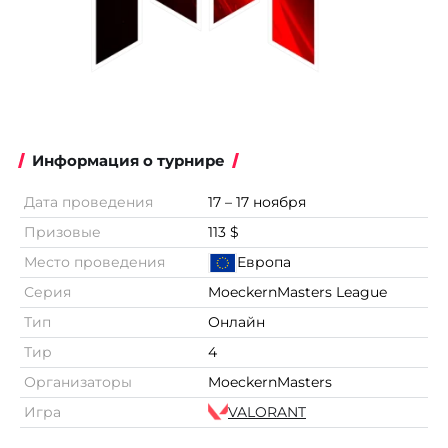
Информация о турнире
Дата проведения
17 – 17 ноября
Призовые
113 $
Место проведения
Европа
Серия
MoeckernMasters League
Тип
Онлайн
Тир
4
Организаторы
MoeckernMasters
Игра
VALORANT