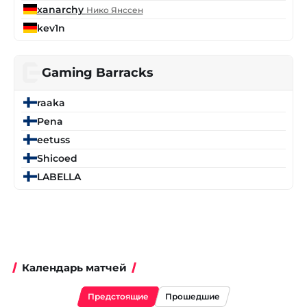
xanarchy
Нико Янссен
kev1n
Gaming Barracks
raaka
Pena
eetuss
Shicoed
LABELLA
Календарь матчей
Предстоящие
Прошедшие