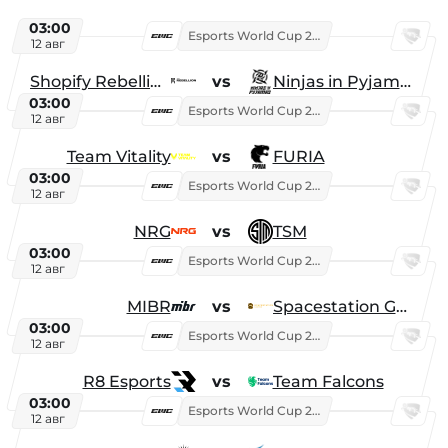
03:00
Esports World Cup 2026
12 авг
Shopify Rebellion
vs
Ninjas in Pyjamas
03:00
Esports World Cup 2026
12 авг
Team Vitality
vs
FURIA
03:00
Esports World Cup 2026
12 авг
NRG
vs
TSM
03:00
Esports World Cup 2026
12 авг
MIBR
vs
Spacestation Gaming
03:00
Esports World Cup 2026
12 авг
R8 Esports
vs
Team Falcons
03:00
Esports World Cup 2026
12 авг