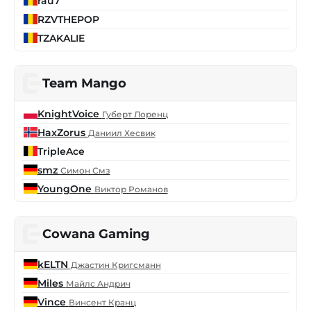
rau7
RZVTHEPOP
TZAKALIE
Team Mango
KnightVoice
Губерт Лоренц
HaxZorus
Даниил Хесвик
TripleAce
smz
Симон Смз
YoungOne
Виктор Романов
Cowana Gaming
kELTN
Джастин Кригсманн
Miles
Майлс Андрич
Vince
Винсент Кранц