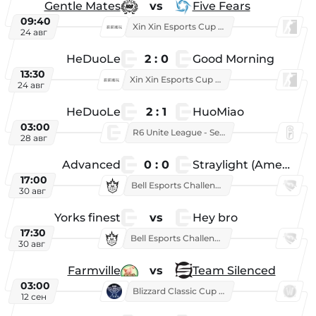
Gentle Mates
vs
Five Fears
09:40
Xin Xin Esports Cup 2025
24 авг
HeDuoLe
2 : 0
Good Morning
13:30
Xin Xin Esports Cup 2026
24 авг
HeDuoLe
2 : 1
HuoMiao
03:00
R6 Unite League - Season 1
28 авг
Advanced
0 : 0
Straylight (American team)
17:00
Bell Esports Challenge 2026
30 авг
Yorks finest
vs
Hey bro
17:30
Bell Esports Challenge 2026
30 авг
Farmville
vs
Team Silenced
03:00
Blizzard Classic Cup 2026
12 сен