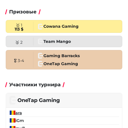
Призовые
🥇 1
Cowana Gaming
113 $
Team Mango
🥈 2
Gaming Barracks
🎖 3-4
OneTap Gaming
Участники турнира
OneTap Gaming
ara
iGm