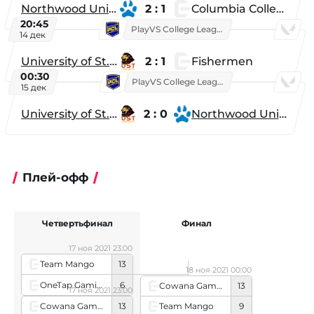
Northwood University
2 : 1
Columbia College
20:45
PlayVS College League 2025: Fall
14 дек
University of St. Thomas
2 : 1
Fishermen
00:30
PlayVS College League 2025: Fall
15 дек
University of St. Thomas
2 : 0
Northwood University
Плей-офф
Четвертьфинал
Финал
17 ноя 2021 23:00
Team Mango
13
18 ноя 2021 00:00
OneTap Gaming
6
Cowana Gaming
13
17 ноя 2021 23:00
Cowana Gaming
13
Team Mango
9