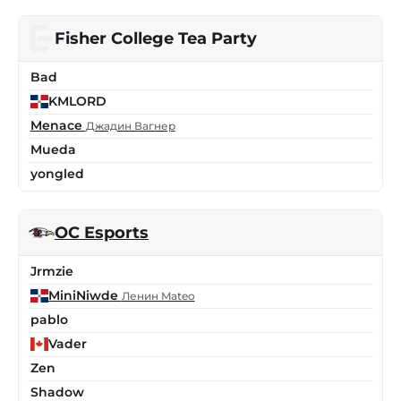
Fisher College Tea Party
Bad
KMLORD
Menace
Джадин Вагнер
Mueda
yongled
OC Esports
Jrmzie
MiniNiwde
Ленин Mateo
pablo
Vader
Zen
Shadow