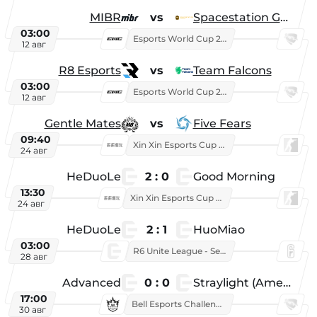
MIBR
vs
Spacestation Gaming
03:00
Esports World Cup 2026
12 авг
R8 Esports
vs
Team Falcons
03:00
Esports World Cup 2026
12 авг
Gentle Mates
vs
Five Fears
09:40
Xin Xin Esports Cup 2025
24 авг
HeDuoLe
2 : 0
Good Morning
13:30
Xin Xin Esports Cup 2026
24 авг
HeDuoLe
2 : 1
HuoMiao
03:00
R6 Unite League - Season 1
28 авг
Advanced
0 : 0
Straylight (American team)
17:00
Bell Esports Challenge 2026
30 авг