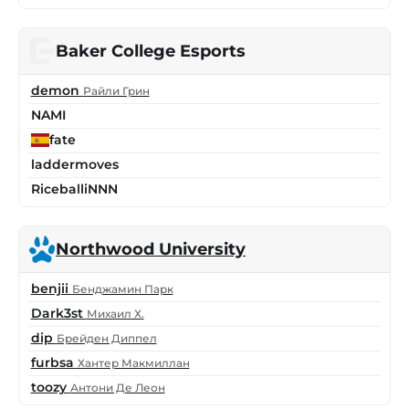
Baker College Esports
demon
Райли Грин
NAMI
fate
laddermoves
RiceballiNNN
Northwood University
benjii
Бенджамин Парк
Dark3st
Михаил Х.
dip
Брейден Диппел
furbsa
Хантер Макмиллан
toozy
Антони Де Леон