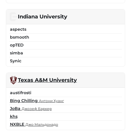
Indiana University
aspects
bsmooth
opTED
simba
Synic
Texas A&M University
austifrosti
Bing Chilling
Антони Хуанг
JoBa
Джозеф Баркер
khs
NXBLE
Джо Мальдонадо