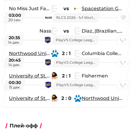
No Miss Just Fake
vs
Spacestation Gaming
03:00
RLCS 2026 - 1v1 World Championship
20 сен
Nass
vs
Diaz_(Brazilian_Player)
20:35
PlayVS College League 2025: Fall
14 дек
Northwood University
2 : 1
Columbia College
20:45
PlayVS College League 2025: Fall
14 дек
University of St. Thomas
2 : 1
Fishermen
00:30
PlayVS College League 2025: Fall
15 дек
University of St. Thomas
2 : 0
Northwood University
Плей-офф