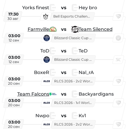
Yorks finest
vs
Hey bro
17:30
Bell Esports Challenge 2026
30 авг
Farmville
vs
Team Silenced
03:00
Blizzard Classic Cup 2026
12 сен
ToD
vs
TeD
03:00
Blizzard Classic Cup 2026
12 сен
BoxeR
vs
Nal_rA
03:00
RLCS 2026 - 2v2 World Championship
20 сен
Team Falcons
vs
Backyardigans
03:00
RLCS 2026 - 1v1 World Championship
20 сен
Nwpo
vs
Kv1
03:00
RLCS 2026 - 2v2 World Championship
20 сен