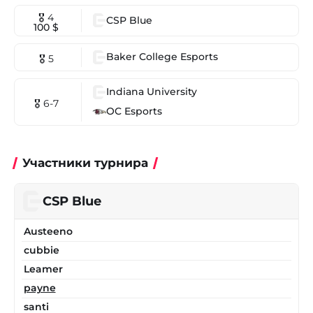
🎖 4
CSP Blue
100 $
Baker College Esports
🎖 5
Indiana University
🎖 6-7
OC Esports
Участники турнира
CSP Blue
Austeeno
cubbie
Leamer
payne
santi