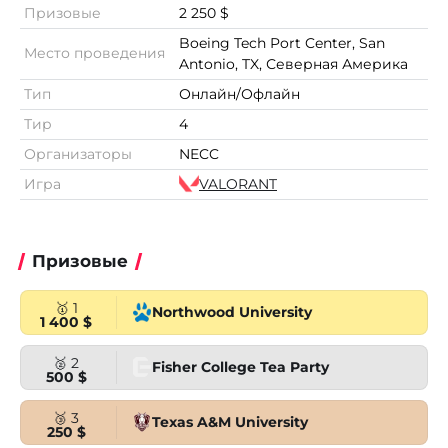
Призовые
2 250 $
Boeing Tech Port Center, San
Место проведения
Antonio, TX, Северная Америка
Тип
Онлайн/Офлайн
Тир
4
Организаторы
NECC
Игра
VALORANT
Призовые
🥇 1
Northwood University
1 400 $
🥈 2
Fisher College Tea Party
500 $
🥉 3
Texas A&M University
250 $