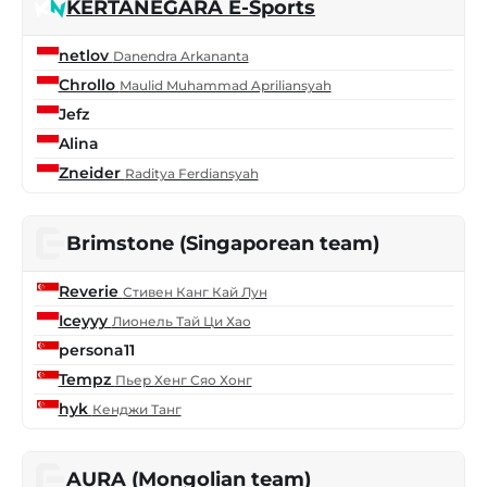
KERTANEGARA E-Sports
netlov
Danendra Arkananta
Chrollo
Maulid Muhammad Apriliansyah
Jefz
Alina
Zneider
Raditya Ferdiansyah
Brimstone (Singaporean team)
Reverie
Стивен Канг Кай Лун
Iceyyy
Лионель Тай Ци Хао
persona11
Tempz
Пьер Хенг Сяо Хонг
hyk
Кенджи Танг
AURA (Mongolian team)