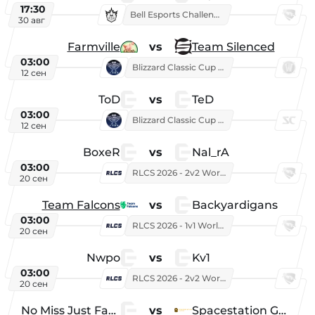
17:30
Bell Esports Challenge 2026
30 авг
Farmville
vs
Team Silenced
03:00
Blizzard Classic Cup 2026
12 сен
ToD
vs
TeD
03:00
Blizzard Classic Cup 2026
12 сен
BoxeR
vs
Nal_rA
03:00
RLCS 2026 - 2v2 World Championship
20 сен
Team Falcons
vs
Backyardigans
03:00
RLCS 2026 - 1v1 World Championship
20 сен
Nwpo
vs
Kv1
03:00
RLCS 2026 - 2v2 World Championship
20 сен
No Miss Just Fake
vs
Spacestation Gaming