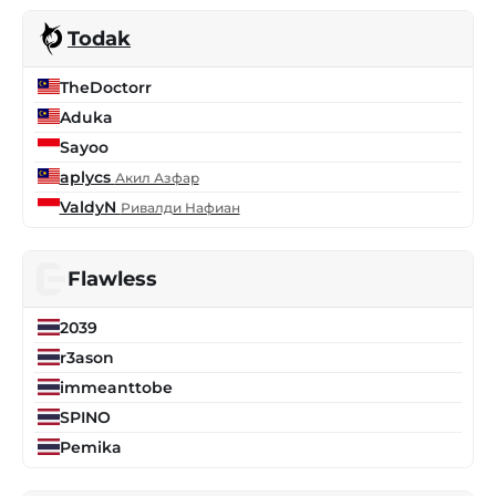
Todak
TheDoctorr
Aduka
Sayoo
aplycs
Акил Азфар
ValdyN
Ривалди Нафиан
Flawless
2039
r3ason
immeanttobe
SPINO
Pemika