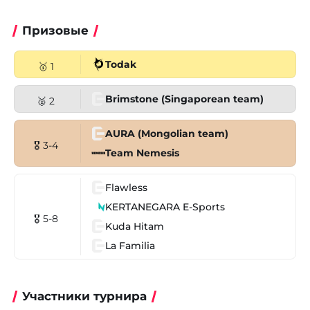
Призовые
Todak
🥇 1
Brimstone (Singaporean team)
🥈 2
AURA (Mongolian team)
🎖 3-4
Team Nemesis
Flawless
KERTANEGARA E-Sports
🎖 5-8
Kuda Hitam
La Familia
Участники турнира