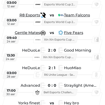
03:00
Esports World Cup 2026
12 авг
R8 Esports
vs
Team Falcons
03:00
Esports World Cup 2026
12 авг
Gentle Mates
vs
Five Fears
09:40
Xin Xin Esports Cup 2025
24 авг
HeDuoLe
2 : 0
Good Morning
13:30
Xin Xin Esports Cup 2026
24 авг
HeDuoLe
2 : 1
HuoMiao
03:00
R6 Unite League - Season 1
28 авг
Advanced
0 : 0
Straylight (American team)
17:00
Bell Esports Challenge 2026
30 авг
Yorks finest
vs
Hey bro