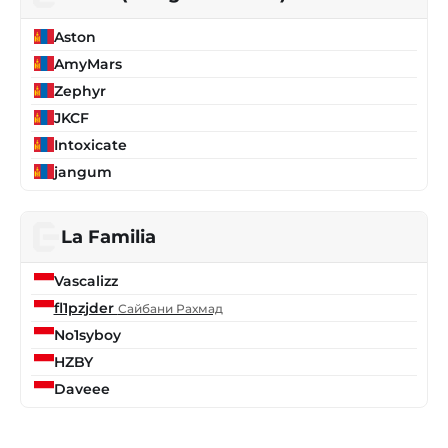
Aston
AmyMars
Zephyr
JKCF
Intoxicate
jangum
La Familia
Vascalizz
fl1pzjder
Сайбани Рахмад
No1syboy
HZBY
Daveee