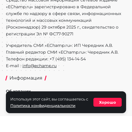
Средство массовой информации сетевое издание
«EChamp.ru» зарегистрировано в Федеральной
службе по надзору в сфере связи, информационных
технологий и массовых коммуникаций
(Роскомнадзор) 29 октября 2025 г., свидетельство о
регистрации Эл № ФС77-90271
Учредитель СМИ «EChamp.ru»: ИП Чередник А.В.
Главный редактор СМИ «EChamp.ru»: Чередник А.В.
Телефон редакции: +7 (495) 134-14-54
E-mail :
info@echamp.ru
Информация
Об издании
Используя этот сайт, вы соглашаетесь с
Реклама на портале
Хорошо
Политика конфиденциальности
Политика конфиденциальности
Разделы