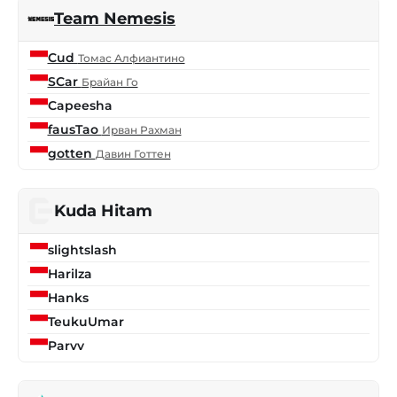
Team Nemesis
Cud
Томас Алфиантино
SCar
Брайан Го
Capeesha
fausTao
Ирван Рахман
gotten
Давин Готтен
Kuda Hitam
slightslash
Harilza
Hanks
TeukuUmar
Parvv