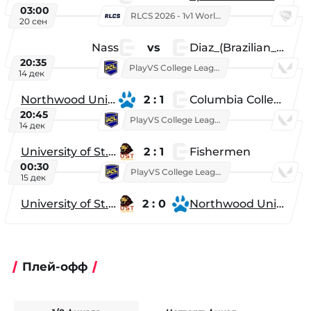
03:00
RLCS 2026 - 1v1 World Championship
20 сен
Nass
vs
Diaz_(Brazilian_Player)
20:35
PlayVS College League 2025: Fall
14 дек
Northwood University
2 : 1
Columbia College
20:45
PlayVS College League 2025: Fall
14 дек
University of St. Thomas
2 : 1
Fishermen
00:30
PlayVS College League 2025: Fall
15 дек
University of St. Thomas
2 : 0
Northwood University
Плей-офф