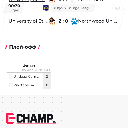
00:30
PlayVS College League 2025: Fall
15 дек
University of St. Thomas
2 : 0
Northwood University
Плей-офф
Финал
05 июл 2020 03:00
Undead Gaming
2
Piantaos Gaming
0