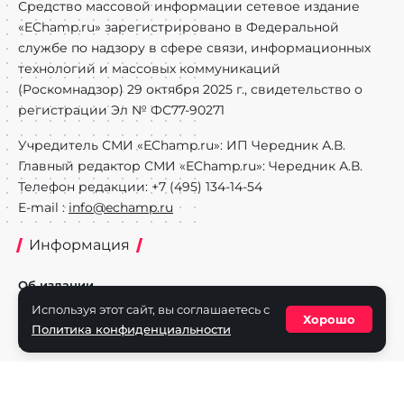
Средство массовой информации сетевое издание
«EChamp.ru» зарегистрировано в Федеральной
службе по надзору в сфере связи, информационных
технологий и массовых коммуникаций
(Роскомнадзор) 29 октября 2025 г., свидетельство о
регистрации Эл № ФС77-90271
Учредитель СМИ «EChamp.ru»: ИП Чередник А.В.
Главный редактор СМИ «EChamp.ru»: Чередник А.В.
Телефон редакции: +7 (495) 134-14-54
E-mail :
info@echamp.ru
Информация
Об издании
Используя этот сайт, вы соглашаетесь с
Реклама на портале
Хорошо
Политика конфиденциальности
Политика конфиденциальности
Разделы