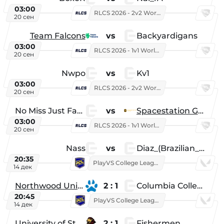
03:00
RLCS 2026 - 2v2 World Championship
20 сен
Team Falcons
vs
Backyardigans
03:00
RLCS 2026 - 1v1 World Championship
20 сен
Nwpo
vs
Kv1
03:00
RLCS 2026 - 2v2 World Championship
20 сен
No Miss Just Fake
vs
Spacestation Gaming
03:00
RLCS 2026 - 1v1 World Championship
20 сен
Nass
vs
Diaz_(Brazilian_Player)
20:35
PlayVS College League 2025: Fall
14 дек
Northwood University
2 : 1
Columbia College
20:45
PlayVS College League 2025: Fall
14 дек
University of St. Thomas
2 : 1
Fishermen