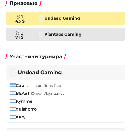
Призовые
🥇 1
Undead Gaming
143 $
🥈 2
Piantaos Gaming
71 $
Участники турнира
Undead Gaming
Capi
Игнасио Дель Рио
BEAST
Юлиан Лаунданос
Kymme
guishorro
Kary