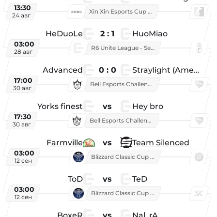
13:30
Xin Xin Esports Cup 2026
24 авг
HeDuoLe
2 : 1
HuoMiao
03:00
R6 Unite League - Season 1
28 авг
Advanced
0 : 0
Straylight (American team)
17:00
Bell Esports Challenge 2026
30 авг
Yorks finest
vs
Hey bro
17:30
Bell Esports Challenge 2026
30 авг
Farmville
vs
Team Silenced
03:00
Blizzard Classic Cup 2026
12 сен
ToD
vs
TeD
03:00
Blizzard Classic Cup 2026
12 сен
BoxeR
vs
Nal_rA