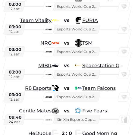
03:00
Esports World Cup 2026
12 авг
Team Vitality
vs
FURIA
03:00
Esports World Cup 2026
12 авг
NRG
vs
TSM
03:00
Esports World Cup 2026
12 авг
MIBR
vs
Spacestation Gaming
03:00
Esports World Cup 2026
12 авг
R8 Esports
vs
Team Falcons
03:00
Esports World Cup 2026
12 авг
Gentle Mates
vs
Five Fears
09:40
Xin Xin Esports Cup 2025
24 авг
HeDuoLe
2 : 0
Good Morning