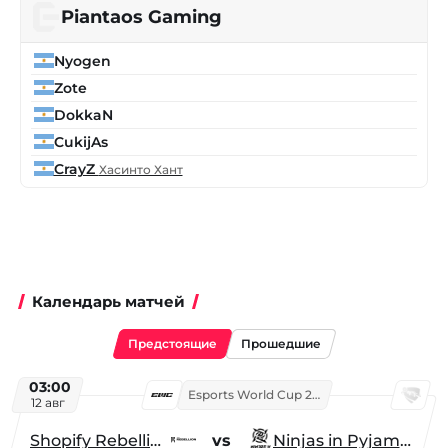
Piantaos Gaming
Nyogen
Zote
DokkaN
CukijAs
CrayZ
Хасинто Хант
Календарь матчей
Предстоящие
Прошедшие
03:00
Esports World Cup 2026
12 авг
Shopify Rebellion
vs
Ninjas in Pyjamas