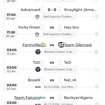
28 авг
Advanced
0 : 0
Straylight (American team)
17:00
Bell Esports Challenge 2026
30 авг
Yorks finest
vs
Hey bro
17:30
Bell Esports Challenge 2026
30 авг
Farmville
vs
Team Silenced
03:00
Blizzard Classic Cup 2026
12 сен
ToD
vs
TeD
03:00
Blizzard Classic Cup 2026
12 сен
BoxeR
vs
Nal_rA
03:00
RLCS 2026 - 2v2 World Championship
20 сен
Team Falcons
vs
Backyardigans
03:00
RLCS 2026 - 1v1 World Championship