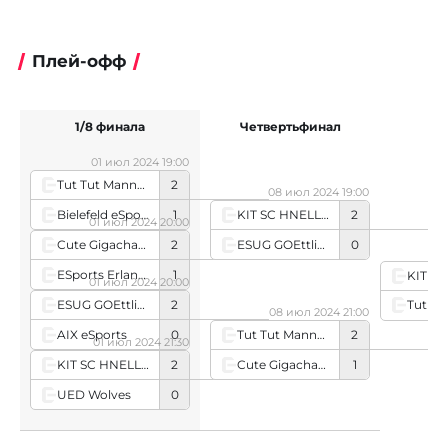
Плей-офф
1/8 финала
Четвертьфинал
Ф
01 июл 2024 19:00
Tut Tut Mannheim
2
08 июл 2024 19:00
Bielefeld eSports
1
KIT SC HNELLEBRILLE
2
01 июл 2024 20:00
ESUG GOEttlike
0
Cute Gigachads
2
ESports Erlangen
1
01 июл 2024 20:00
ESUG GOEttlike
2
08 июл 2024 21:00
AIX eSports
0
Tut Tut Mannheim
2
01 июл 2024 21:30
Cute Gigachads
1
KIT SC HNELLEBRILLE
2
UED Wolves
0