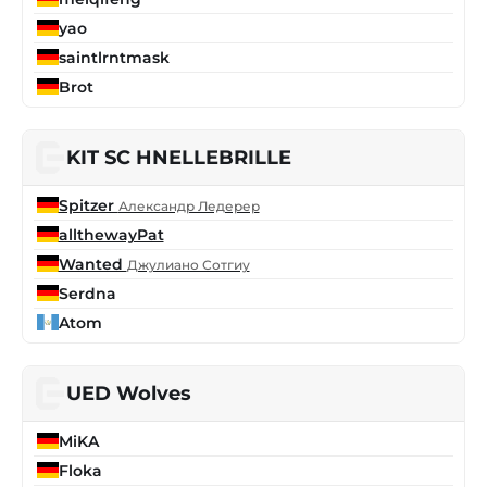
yao
saintlrntmask
Brot
KIT SC HNELLEBRILLE
Spitzer
Александр Ледерер
allthewayPat
Wanted
Джулиано Сотгиу
Serdna
Atom
UED Wolves
MiKA
Floka