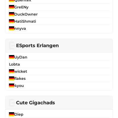
GreENy
DuckOwner
HatiShmati
nnyva
ESports Erlangen
UyDan
Lobta
wicket
flakes
4you
Cute Gigachads
Diep