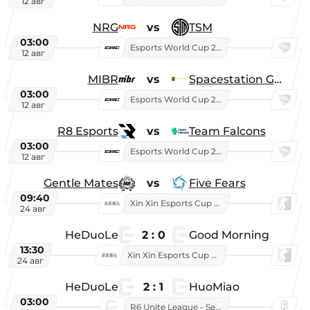
12 авг
NRG
vs
TSM
03:00
Esports World Cup 2026
12 авг
MIBR
vs
Spacestation Gaming
03:00
Esports World Cup 2026
12 авг
R8 Esports
vs
Team Falcons
03:00
Esports World Cup 2026
12 авг
Gentle Mates
vs
Five Fears
09:40
Xin Xin Esports Cup 2025
24 авг
HeDuoLe
2 : 0
Good Morning
13:30
Xin Xin Esports Cup 2026
24 авг
HeDuoLe
2 : 1
HuoMiao
03:00
R6 Unite League - Season 1