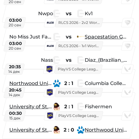
20 сен
Nwpo
vs
Kv1
03:00
RLCS 2026 - 2v2 World Championship
20 сен
No Miss Just Fake
vs
Spacestation Gaming
03:00
RLCS 2026 - 1v1 World Championship
20 сен
Nass
vs
Diaz_(Brazilian_Player)
20:35
PlayVS College League 2025: Fall
14 дек
Northwood University
2 : 1
Columbia College
20:45
PlayVS College League 2025: Fall
14 дек
University of St. Thomas
2 : 1
Fishermen
00:30
PlayVS College League 2025: Fall
15 дек
University of St. Thomas
2 : 0
Northwood University