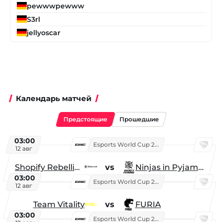
pewwwpewww
S3rl
jellyoscar
Календарь матчей
Предстоящие
Прошедшие
03:00
Esports World Cup 2026
12 авг
Shopify Rebellion
vs
Ninjas in Pyjamas
03:00
Esports World Cup 2026
12 авг
Team Vitality
vs
FURIA
03:00
Esports World Cup 2026