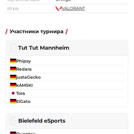
Игра
VALORANT
Участники турнира
Tut Tut Mannheim
Phipsy
Redara
justaGecko
kAMSKI
Tora
ElGato
Bielefeld eSports
Quentex