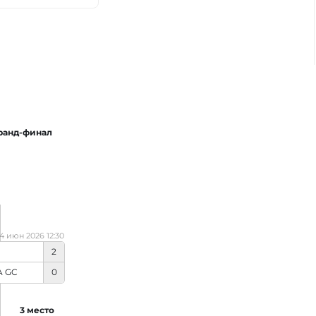
ранд-финал
14 июн 2026 12:30
2
A GC
0
3 место