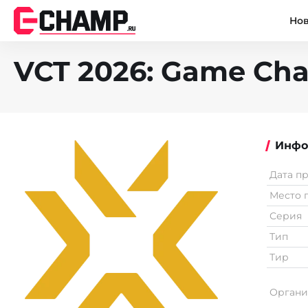
Но
VCT 2026: Game Chan
Инфо
Дата п
Место 
Серия
Тип
Тир
Органи