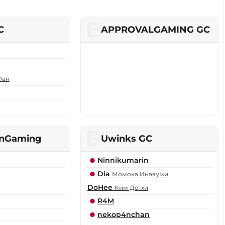
C
APPROVALGAMING GC
Фан
anGaming
Uwinks GC
Ninnikumarin
Dia
Момока Иназуми
DoHee
Ким До-хи
R4M
nekop4nchan