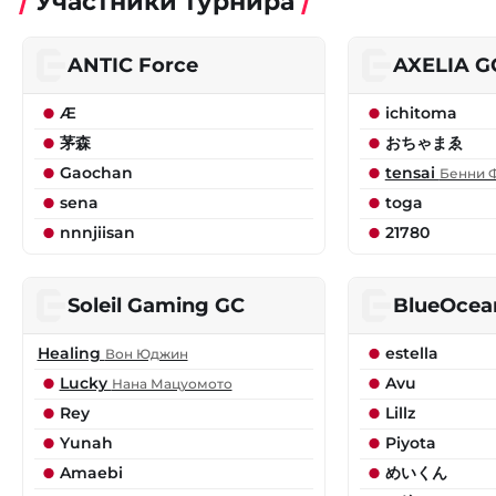
Участники турнира
ANTIC Force
AXELIA G
Æ
ichitoma
茅森
おちゃまゑ
Gaochan
tensai
Бенни 
sena
toga
nnnjiisan
21780
Soleil Gaming GC
BlueOce
Healing
estella
Вон Юджин
Lucky
Avu
Нана Мацуомото
Rey
Lillz
Yunah
Piyota
Amaebi
めいくん