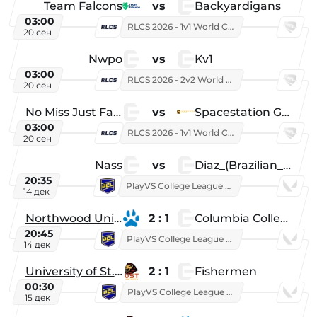
Team Falcons
vs
Backyardigans
03:00
RLCS 2026 - 1v1 World Championship
20 сен
Nwpo
vs
Kv1
03:00
RLCS 2026 - 2v2 World Championship
20 сен
No Miss Just Fake
vs
Spacestation Gaming
03:00
RLCS 2026 - 1v1 World Championship
20 сен
Nass
vs
Diaz_(Brazilian_Player)
20:35
PlayVS College League 2025: Fall
14 дек
Northwood University
2 : 1
Columbia College
20:45
PlayVS College League 2025: Fall
14 дек
University of St. Thomas
2 : 1
Fishermen
00:30
PlayVS College League 2025: Fall
15 дек