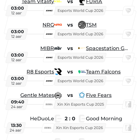
Team Vitality
vs
FURIA
03:00
Esports World Cup 2026
12 авг
NRG
vs
TSM
03:00
Esports World Cup 2026
12 авг
MIBR
vs
Spacestation Gaming
03:00
Esports World Cup 2026
12 авг
R8 Esports
vs
Team Falcons
03:00
Esports World Cup 2026
12 авг
Gentle Mates
vs
Five Fears
09:40
Xin Xin Esports Cup 2025
24 авг
HeDuoLe
2 : 0
Good Morning
13:30
Xin Xin Esports Cup 2026
24 авг