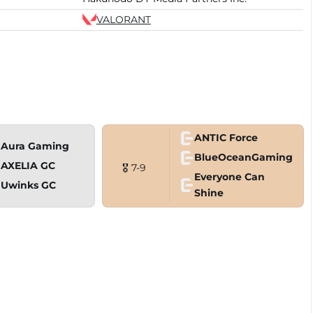
VALORANT
ANTIC Force
Aura Gaming
BlueOceanGaming
AXELIA GC
🎖 7-9
Everyone Can
Uwinks GC
Shine