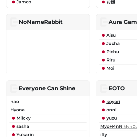
Jamco
お嬢
NoNameRabbit
Aura Gam
Aisu
Jucha
Pichu
Riru
Moi
Everyone Can Shine
EOTO
hao
koyori
Hyona
onni
Milcky
yuzu
sasha
MyoH4nN
Мун Со
Yukarin
iffy