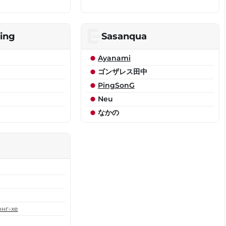
ing
Sasanqua
Ayanami
ゴンザレス田中
PingSonG
Neu
なかの
нг-хе