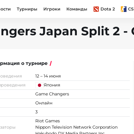
вости
Турниры
Игроки
Команды
Dota 2
CS
gers Japan Split 2 - 
рмация о турнире
роведения
12 – 14 июня
проведения
Япония
Game Changers
Онлайн
3
Riot Games
заторы
Nippon Television Network Corporation
Hakuhodo DY Media Partners Inc.