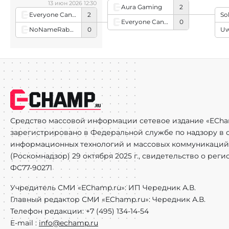
13 июн 2026 12:30
Aura Gaming
2
Everyone Can Shine
2
So
Everyone Can Shine
0
NoNameRabbit
0
Uw
Средство массовой информации сетевое издание «ECha
зарегистрировано в Федеральной службе по надзору в с
информационных технологий и массовых коммуникаций
(Роскомнадзор) 29 октября 2025 г., свидетельство о рег
ФС77-90271
Учредитель СМИ «EChamp.ru»: ИП Чередник А.В.
Главный редактор СМИ «EChamp.ru»: Чередник А.В.
Телефон редакции: +7 (495) 134-14-54
E-mail :
info@echamp.ru