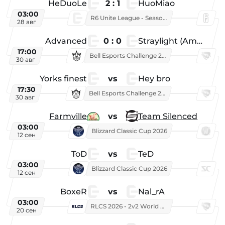
HeDuoLe
2 : 1
HuoMiao
03:00
R6 Unite League - Season 1
28 авг
Advanced
0 : 0
Straylight (American team)
17:00
Bell Esports Challenge 2026
30 авг
Yorks finest
vs
Hey bro
17:30
Bell Esports Challenge 2026
30 авг
Farmville
vs
Team Silenced
03:00
Blizzard Classic Cup 2026
12 сен
ToD
vs
TeD
03:00
Blizzard Classic Cup 2026
12 сен
BoxeR
vs
Nal_rA
03:00
RLCS 2026 - 2v2 World Championship
20 сен