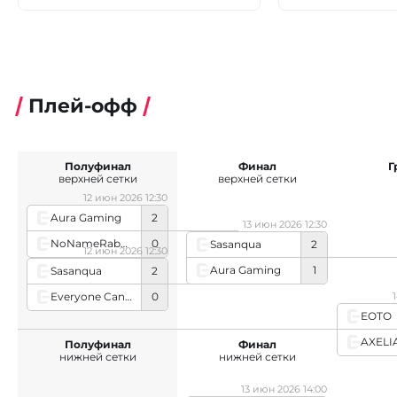
Плей-офф
Полуфинал
Финал
Г
верхней сетки
верхней сетки
12 июн 2026 12:30
Aura Gaming
2
13 июн 2026 12:30
NoNameRabbit
0
Sasanqua
2
12 июн 2026 12:30
Aura Gaming
1
Sasanqua
2
Everyone Can Shine
0
EOTO
AXELI
Полуфинал
Финал
нижней сетки
нижней сетки
13 июн 2026 14:00