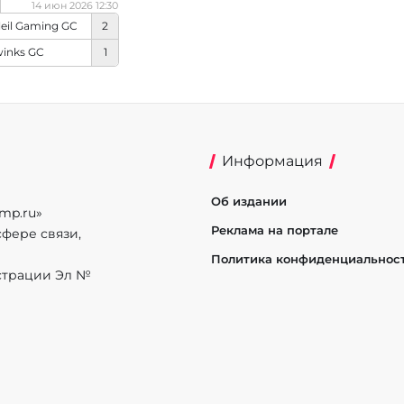
14 июн 2026 12:30
leil Gaming GC
2
inks GC
1
Информация
Об издании
mp.ru»
Реклама на портале
фере связи,
Политика конфиденциальнос
истрации Эл №