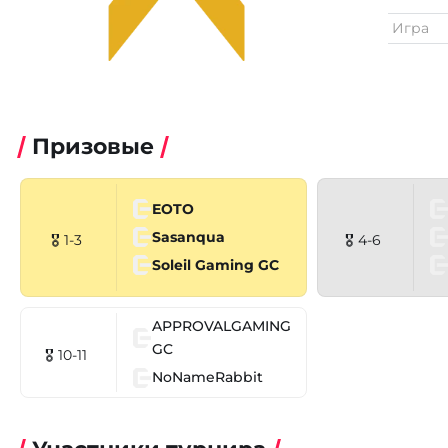
Игра
Призовые
EOTO
Sasanqua
🎖 1-3
🎖 4-6
Soleil Gaming GC
APPROVALGAMING
GC
🎖 10-11
NoNameRabbit