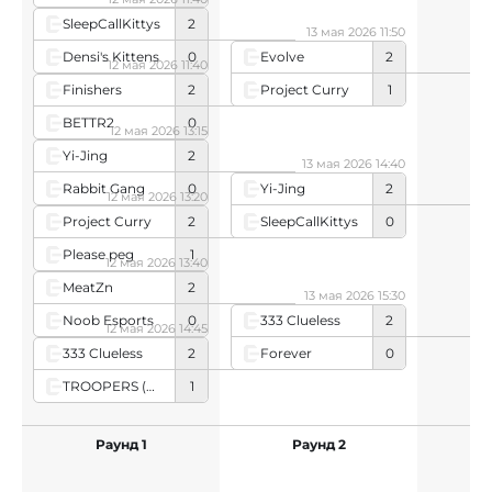
SleepCallKittys
2
13 мая 2026 11:50
Densi's Kittens
0
Evolve
2
12 мая 2026 11:40
Project Curry
1
Finishers
2
BETTR2
0
12 мая 2026 13:15
Yi-Jing
2
13 мая 2026 14:40
Rabbit Gang
0
Yi-Jing
2
12 мая 2026 13:20
SleepCallKittys
0
Project Curry
2
Please peg
1
12 мая 2026 13:40
MeatZn
2
13 мая 2026 15:30
Noob Esports
0
333 Clueless
2
12 мая 2026 14:45
Forever
0
333 Clueless
2
TROOPERS (Oceanian team)
1
Раунд 1
Раунд 2