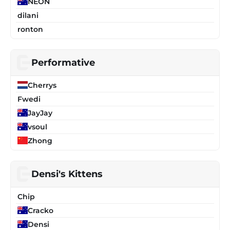
NEON
dilani
ronton
Performative
Cherrys
Fwedi
JayJay
vsoul
Zhong
Densi's Kittens
Chip
Cracko
Densi