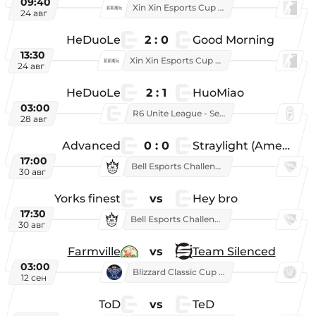
09:40
Xin Xin Esports Cup 2025
24 авг
HeDuoLe
2 : 0
Good Morning
13:30
Xin Xin Esports Cup 2026
24 авг
HeDuoLe
2 : 1
HuoMiao
03:00
R6 Unite League - Season 1
28 авг
Advanced
0 : 0
Straylight (American team)
17:00
Bell Esports Challenge 2026
30 авг
Yorks finest
vs
Hey bro
17:30
Bell Esports Challenge 2026
30 авг
Farmville
vs
Team Silenced
03:00
Blizzard Classic Cup 2026
12 сен
ToD
vs
TeD