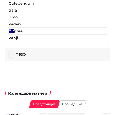
Cutepenguin
dara
Jimo
kaden
pree
kenji
TBD
Календарь матчей
Предстоящие
Прошедшие