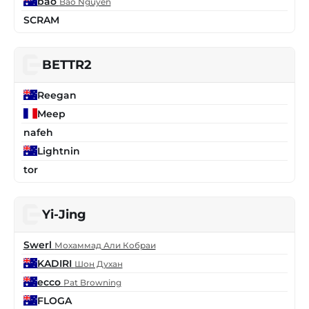
bao
Bao Nguyen
SCRAM
BETTR2
Reegan
Meep
nafeh
Lightnin
tor
Yi-Jing
Swerl
Мохаммад Али Кобраи
KADIRI
Шон Духан
ecco
Pat Browning
FLOGA