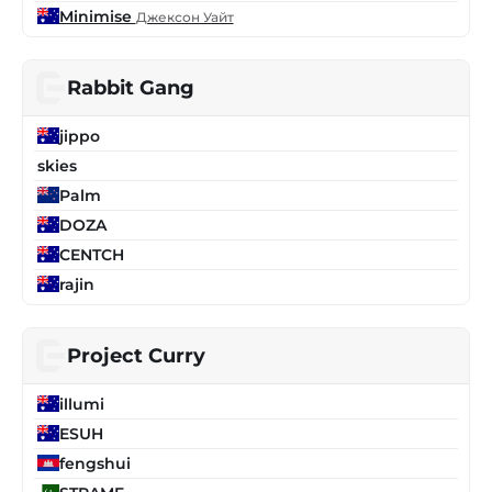
Minimise
Джексон Уайт
Rabbit Gang
jippo
skies
Palm
DOZA
CENTCH
rajin
Project Curry
illumi
ESUH
fengshui