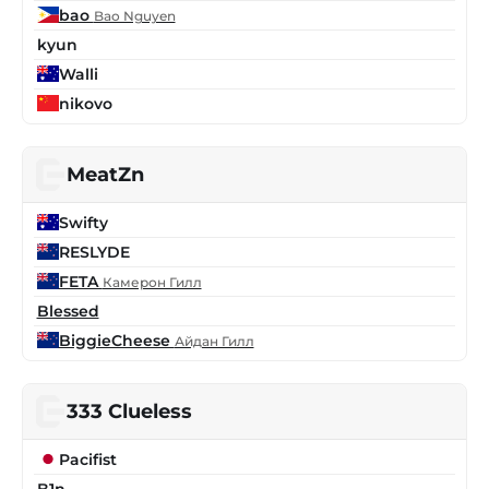
bao
Bao Nguyen
kyun
Walli
nikovo
MeatZn
Swifty
RESLYDE
FETA
Камерон Гилл
Blessed
BiggieCheese
Айдан Гилл
333 Clueless
Pacifist
B1n