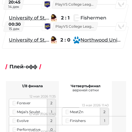
20:45
PlayVS College League 2025: Fall
14 дек
University of St. Thomas
2 : 1
Fishermen
00:30
PlayVS College League 2025: Fall
15 дек
University of St. Thomas
2 : 0
Northwood University
Плей-офф
1/8 финала
Четвертьфинал
верхней сетки
12 мая 2026 11:35
Forever
2
13 мая 2026 11:40
Mejai's Soulstealer
1
MeatZn
2
12 мая 2026 11:40
Finishers
1
Evolve
2
Performative
0
12 мая 2026 11:40