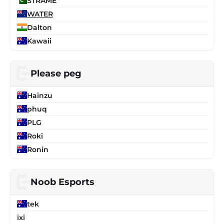
STRAME
WATER
Dalton
Kawaii
Please peg
Hainzu
phuq
PLG
Roki
Ronin
Noob Esports
tek
ixi