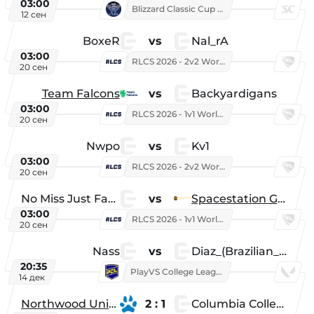
03:00
Blizzard Classic Cup 2026
12 сен
BoxeR
vs
Nal_rA
03:00
RLCS 2026 - 2v2 World Championship
20 сен
Team Falcons
vs
Backyardigans
03:00
RLCS 2026 - 1v1 World Championship
20 сен
Nwpo
vs
Kv1
03:00
RLCS 2026 - 2v2 World Championship
20 сен
No Miss Just Fake
vs
Spacestation Gaming
03:00
RLCS 2026 - 1v1 World Championship
20 сен
Nass
vs
Diaz_(Brazilian_Player)
20:35
PlayVS College League 2025: Fall
14 дек
Northwood University
2 : 1
Columbia College