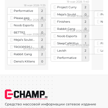
19 мая 2026 11:40
18 мая 2026 11:35
Project Curry
2
Performative
2
Mejai's Soulstealer
0
Proj
19 мая 2026 11:50
Please peg
0
18 мая 2026 11:40
Noob
Finishers
2
Noob Esports
2
Rabbit Gang
0
19 мая 2026 13:40
BETTR2
0
18 мая 2026 13:20
Noob Esports
2
Mejai's Soulstealer
2
SleepCallKittys
1
Finis
19 мая 2026 13:40
TROOPERS (Oceanian team)
0
18 мая 2026 13:40
Lavi
Lavish
2
Rabbit Gang
2
Performative
1
Densi's Kittens
0
Средство массовой информации сетевое издание