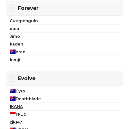
Forever
Cutepenguin
dara
Jimo
kaden
pree
kenji
Evolve
Cyro
Deathblade
IKANA
TFUC
zjk147