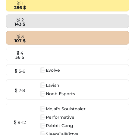
🥇 1
286 $
🥈 2
143 $
🥉 3
107 $
🎖 4
36 $
Evolve
🎖 5-6
Lavish
🎖 7-8
Noob Esports
Mejai's Soulstealer
Performative
🎖 9-12
Rabbit Gang
SleepCallKittys