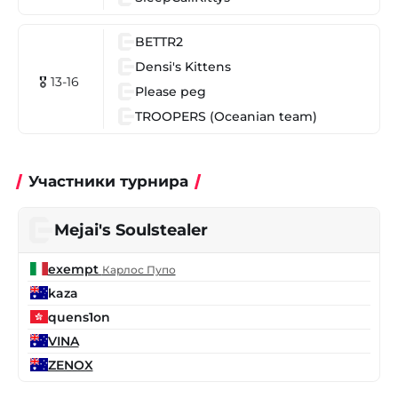
BETTR2
Densi's Kittens
🎖 13-16
Please peg
TROOPERS (Oceanian team)
Участники турнира
Mejai's Soulstealer
exempt
Карлос Пупо
kaza
quens1on
VINA
ZENOX