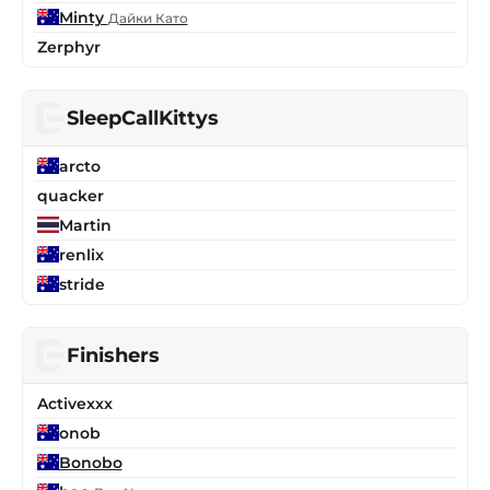
Minty
Дайки Като
Zerphyr
SleepCallKittys
arcto
quacker
Martin
renlix
stride
Finishers
Activexxx
onob
Bonobo