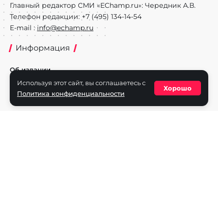
Главный редактор СМИ «EChamp.ru»: Чередник А.В.
Телефон редакции: +7 (495) 134-14-54
E-mail :
info@echamp.ru
Информация
Об издании
Используя этот сайт, вы соглашаетесь с
Реклама на портале
Хорошо
Политика конфиденциальности
Политика конфиденциальности
Разделы
Новости
Турниры
Игроки
Команды