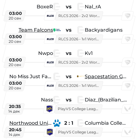
BoxeR
vs
Nal_rA
03:00
RLCS 2026 - 2v2 World Championship
20 сен
Team Falcons
vs
Backyardigans
03:00
RLCS 2026 - 1v1 World Championship
20 сен
Nwpo
vs
Kv1
03:00
RLCS 2026 - 2v2 World Championship
20 сен
No Miss Just Fake
vs
Spacestation Gaming
03:00
RLCS 2026 - 1v1 World Championship
20 сен
Nass
vs
Diaz_(Brazilian_Player)
20:35
PlayVS College League 2025: Fall
14 дек
Northwood University
2 : 1
Columbia College
20:45
PlayVS College League 2025: Fall
14 дек