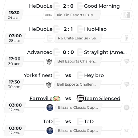
HeDuoLe
2 : 0
Good Morning
13:30
Xin Xin Esports Cup 2026
24 авг
HeDuoLe
2 : 1
HuoMiao
03:00
R6 Unite League - Season 1
28 авг
Advanced
0 : 0
Straylight (American team)
17:00
Bell Esports Challenge 2026
30 авг
Yorks finest
vs
Hey bro
17:30
Bell Esports Challenge 2026
30 авг
Farmville
vs
Team Silenced
03:00
Blizzard Classic Cup 2026
12 сен
ToD
vs
TeD
03:00
Blizzard Classic Cup 2026
12 сен