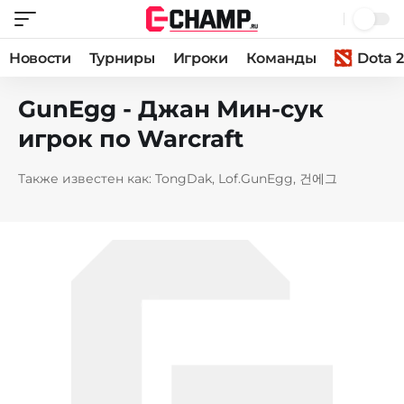
Новости
Турниры
Игроки
Команды
Dota 2
GunEgg - Джан Мин-сук
игрок по Warcraft
Также известен как: TongDak, Lof.GunEgg, 건에그