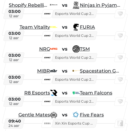
Shopify Rebellion
vs
Ninjas in Pyjamas
03:00
Esports World Cup 2026
12 авг
Team Vitality
vs
FURIA
03:00
Esports World Cup 2026
12 авг
NRG
vs
TSM
03:00
Esports World Cup 2026
12 авг
MIBR
vs
Spacestation Gaming
03:00
Esports World Cup 2026
12 авг
R8 Esports
vs
Team Falcons
03:00
Esports World Cup 2026
12 авг
Gentle Mates
vs
Five Fears
09:40
Xin Xin Esports Cup 2025
24 авг