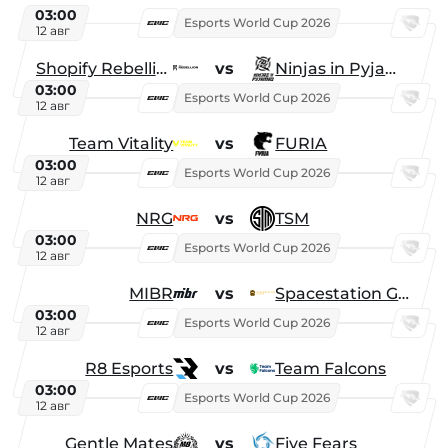
03:00
Esports World Cup 2026
12 авг
Shopify Rebellion
vs
Ninjas in Pyjamas
03:00
Esports World Cup 2026
12 авг
Team Vitality
vs
FURIA
03:00
Esports World Cup 2026
12 авг
NRG
vs
TSM
03:00
Esports World Cup 2026
12 авг
MIBR
vs
Spacestation Gaming
03:00
Esports World Cup 2026
12 авг
R8 Esports
vs
Team Falcons
03:00
Esports World Cup 2026
12 авг
Gentle Mates
vs
Five Fears