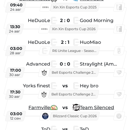
09:40
Xin Xin Esports Cup 2025
24 авг
HeDuoLe
2 : 0
Good Morning
13:30
Xin Xin Esports Cup 2026
24 авг
HeDuoLe
2 : 1
HuoMiao
03:00
R6 Unite League - Season 1
28 авг
Advanced
0 : 0
Straylight (American team)
17:00
Bell Esports Challenge 2026
30 авг
Yorks finest
vs
Hey bro
17:30
Bell Esports Challenge 2026
30 авг
Farmville
vs
Team Silenced
03:00
Blizzard Classic Cup 2026
12 сен
ToD
vs
TeD