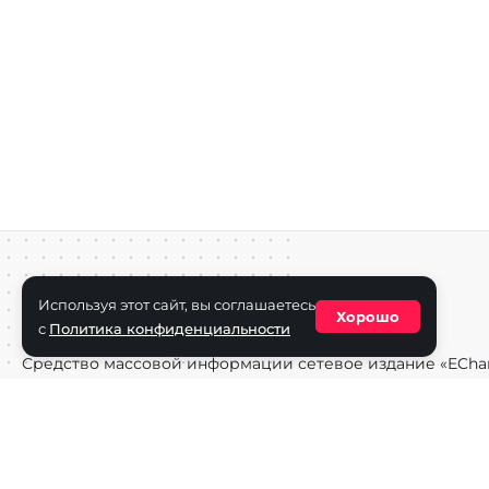
Используя этот сайт, вы соглашаетесь
Хорошо
с
Политика конфиденциальности
Средство массовой информации сетевое издание «ECha
зарегистрировано в Федеральной службе по надзору в с
информационных технологий и массовых коммуникаций
(Роскомнадзор) 29 октября 2025 г., свидетельство о рег
ФС77-90271