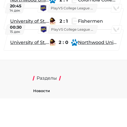
20:45
PlayVS College League 2025: Fall
14 дек
University of St. Thomas
2 : 1
Fishermen
00:30
PlayVS College League 2025: Fall
15 дек
University of St. Thomas
2 : 0
Northwood University
Разделы
Новости
Турниры
ти
Игроки
Команды