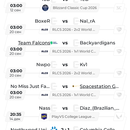
03:00
Blizzard Classic Cup 2026
12 сен
BoxeR
vs
Nal_rA
03:00
RLCS 2026 - 2v2 World Championship
20 сен
Team Falcons
vs
Backyardigans
03:00
RLCS 2026 - 1v1 World Championship
20 сен
Nwpo
vs
Kv1
03:00
RLCS 2026 - 2v2 World Championship
20 сен
No Miss Just Fake
vs
Spacestation Gaming
03:00
RLCS 2026 - 1v1 World Championship
20 сен
Nass
vs
Diaz_(Brazilian_Player)
20:35
PlayVS College League 2025: Fall
14 дек
Northwood University
2 : 1
Columbia College