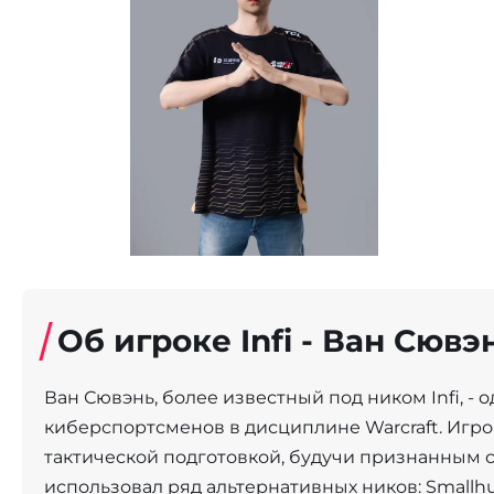
Об игроке Infi - Ван Сювэ
Ван Сювэнь, более известный под ником Infi, -
киберспортсменов в дисциплине Warcraft. Игро
тактической подготовкой, будучи признанным 
использовал ряд альтернативных ников: Smal