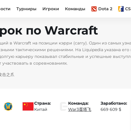
вости
Турниры
Игроки
Команды
Dota 2
CS
грок по Warcraft
ий в Warcraft на позиции кэрри (carry). Один из самых уз
ыми тактическими решениями. На Liquipedia указана его п
олгую карьеру показывал стабильные и успешные выступле
 участвовать в соревнованиях.
我要攻击之爪
Страна:
Команда:
Заработано:
Китай
War3蛋塔飞
669 609 $