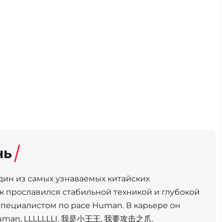
нь
 один из самых узнаваемых китайских
к прославился стабильной техникой и глубокой
специалистом по расе Human. В карьере он
lhuman, LLLLLLLI, 我是小王王, 我要攻击之爪.