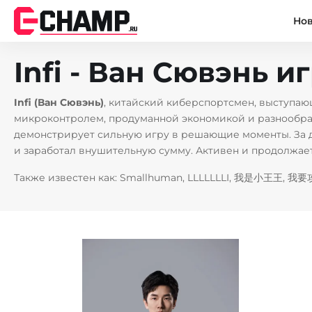
Но
Infi - Ван Сювэнь и
Infi (Ван Сювэнь)
, китайский киберспортсмен, выступающ
микроконтролем, продуманной экономикой и разнообразн
демонстрирует сильную игру в решающие моменты. За д
и заработал внушительную сумму. Активен и продолжает
Также известен как: Smallhuman, LLLLLLLI, 我是小王王, 