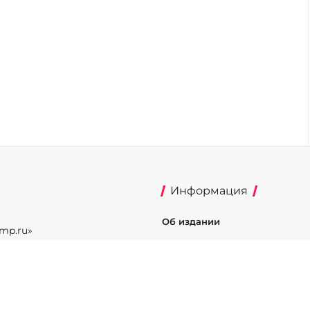
Информация
Об издании
mp.ru»
Реклама на портале
фере связи,
Политика конфиденциальнос
истрации Эл №