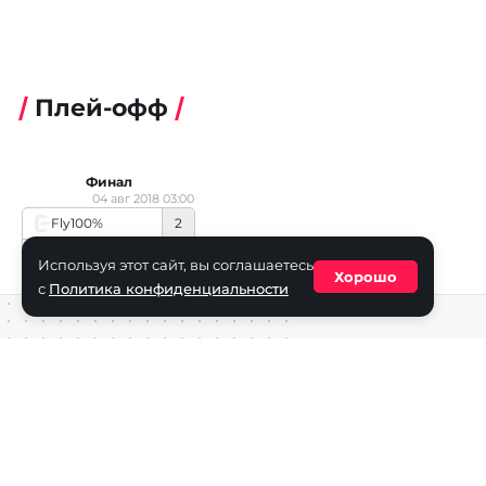
Плей-офф
Финал
04 авг 2018 03:00
Fly100%
2
ColorFul
1
Используя этот сайт, вы соглашаетесь
Хорошо
с
Политика конфиденциальности
Средство массовой информации сетевое издание «ECha
зарегистрировано в Федеральной службе по надзору в с
информационных технологий и массовых коммуникаций