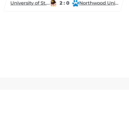
University of St. Thomas
2 : 0
Northwood University
Разделы
Новости
Турниры
ти
Игроки