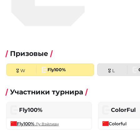
Призовые
Fly100%
🎖 W
🎖 L
Участники турнира
Fly100%
ColorFul
Fly100%
Colorful
Лу Вэйлиан