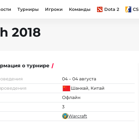
вости
Турниры
Игроки
Команды
Dota 2
CS
h 2018
рмация о турнире
роведения
04 – 04 августа
проведения
Шанхай, Китай
Офлайн
3
Warcraft