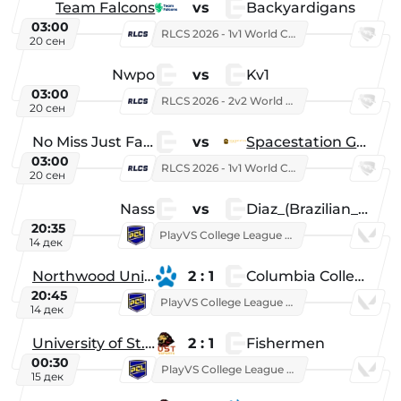
Team Falcons
vs
Backyardigans
03:00
RLCS 2026 - 1v1 World Championship
20 сен
Nwpo
vs
Kv1
03:00
RLCS 2026 - 2v2 World Championship
20 сен
No Miss Just Fake
vs
Spacestation Gaming
03:00
RLCS 2026 - 1v1 World Championship
20 сен
Nass
vs
Diaz_(Brazilian_Player)
20:35
PlayVS College League 2025: Fall
14 дек
Northwood University
2 : 1
Columbia College
20:45
PlayVS College League 2025: Fall
14 дек
University of St. Thomas
2 : 1
Fishermen
00:30
PlayVS College League 2025: Fall
15 дек