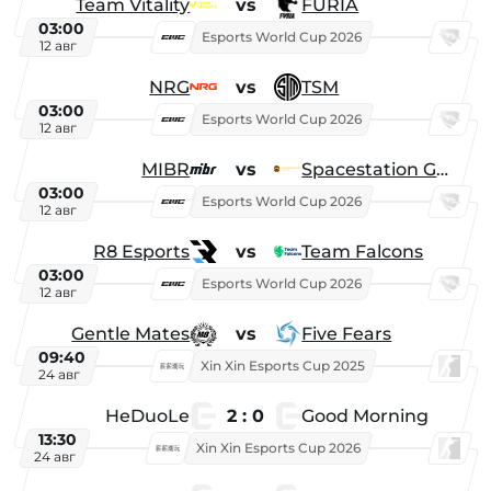
Team Vitality
vs
FURIA
03:00
Esports World Cup 2026
12 авг
NRG
vs
TSM
03:00
Esports World Cup 2026
12 авг
MIBR
vs
Spacestation Gaming
03:00
Esports World Cup 2026
12 авг
R8 Esports
vs
Team Falcons
03:00
Esports World Cup 2026
12 авг
Gentle Mates
vs
Five Fears
09:40
Xin Xin Esports Cup 2025
24 авг
HeDuoLe
2 : 0
Good Morning
13:30
Xin Xin Esports Cup 2026
24 авг