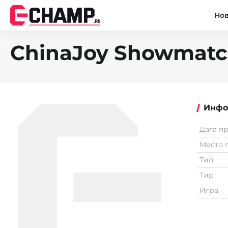
Но
ChinaJoy Showmatc
Инфо
Дата п
Место 
Тип
Тир
Игра