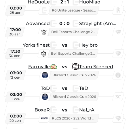
HeDuoLe
2 : 1
HuoMiao
03:00
R6 Unite League - Season 1
28 авг
Advanced
0 : 0
Straylight (American team)
17:00
Bell Esports Challenge 2026
30 авг
Yorks finest
vs
Hey bro
17:30
Bell Esports Challenge 2026
30 авг
Farmville
vs
Team Silenced
03:00
Blizzard Classic Cup 2026
12 сен
ToD
vs
TeD
03:00
Blizzard Classic Cup 2026
12 сен
BoxeR
vs
Nal_rA
03:00
RLCS 2026 - 2v2 World Championship
20 сен