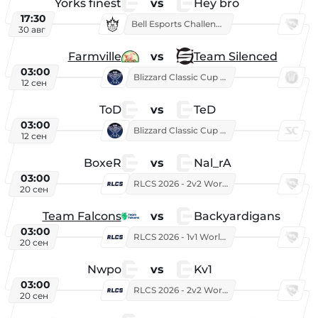
Yorks finest
vs
Hey bro
17:30
Bell Esports Challenge 2026
30 авг
Farmville
vs
Team Silenced
03:00
Blizzard Classic Cup 2026
12 сен
ToD
vs
TeD
03:00
Blizzard Classic Cup 2026
12 сен
BoxeR
vs
Nal_rA
03:00
RLCS 2026 - 2v2 World Championship
20 сен
Team Falcons
vs
Backyardigans
03:00
RLCS 2026 - 1v1 World Championship
20 сен
Nwpo
vs
Kv1
03:00
RLCS 2026 - 2v2 World Championship
20 сен