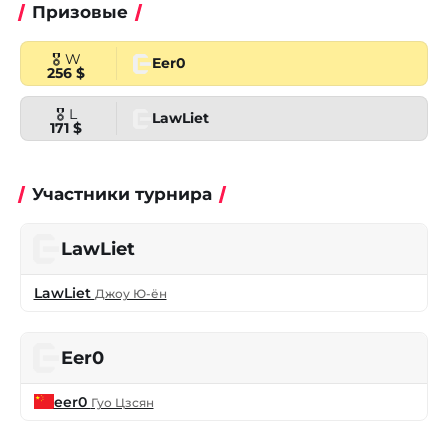
Призовые
🎖 W
Eer0
256 $
🎖 L
LawLiet
171 $
Участники турнира
LawLiet
LawLiet
Джоу Ю-ён
Eer0
eer0
Гуо Цзсян