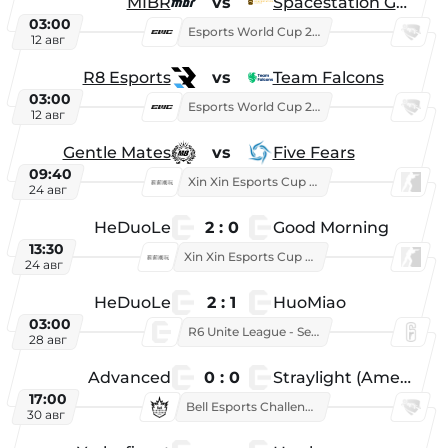
MIBR
vs
Spacestation Gaming
03:00
Esports World Cup 2026
12 авг
R8 Esports
vs
Team Falcons
03:00
Esports World Cup 2026
12 авг
Gentle Mates
vs
Five Fears
09:40
Xin Xin Esports Cup 2025
24 авг
HeDuoLe
2 : 0
Good Morning
13:30
Xin Xin Esports Cup 2026
24 авг
HeDuoLe
2 : 1
HuoMiao
03:00
R6 Unite League - Season 1
28 авг
Advanced
0 : 0
Straylight (American team)
17:00
Bell Esports Challenge 2026
30 авг