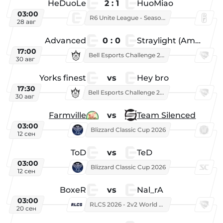
HeDuoLe
2 : 1
HuoMiao
03:00
R6 Unite League - Season 1
28 авг
Advanced
0 : 0
Straylight (American team)
17:00
Bell Esports Challenge 2026
30 авг
Yorks finest
vs
Hey bro
17:30
Bell Esports Challenge 2026
30 авг
Farmville
vs
Team Silenced
03:00
Blizzard Classic Cup 2026
12 сен
ToD
vs
TeD
03:00
Blizzard Classic Cup 2026
12 сен
BoxeR
vs
Nal_rA
03:00
RLCS 2026 - 2v2 World Championship
20 сен