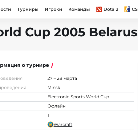
вости
Турниры
Игроки
Команды
Dota 2
CS
orld Cup 2005 Belarus
рмация о турнире
роведения
27 – 28 марта
проведения
Minsk
Electronic Sports World Cup
Офлайн
1
Warcraft