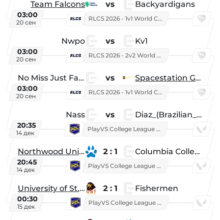
Team Falcons
vs
Backyardigans
03:00
RLCS 2026 - 1v1 World Championship
20 сен
Nwpo
vs
Kv1
03:00
RLCS 2026 - 2v2 World Championship
20 сен
No Miss Just Fake
vs
Spacestation Gaming
03:00
RLCS 2026 - 1v1 World Championship
20 сен
Nass
vs
Diaz_(Brazilian_Player)
20:35
PlayVS College League 2025: Fall
14 дек
Northwood University
2 : 1
Columbia College
20:45
PlayVS College League 2025: Fall
14 дек
University of St. Thomas
2 : 1
Fishermen
00:30
PlayVS College League 2025: Fall
15 дек