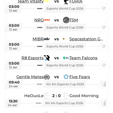
Team Vitality
vs
FURIA
03:00
Esports World Cup 2026
12 авг
NRG
vs
TSM
03:00
Esports World Cup 2026
12 авг
MIBR
vs
Spacestation Gaming
03:00
Esports World Cup 2026
12 авг
R8 Esports
vs
Team Falcons
03:00
Esports World Cup 2026
12 авг
Gentle Mates
vs
Five Fears
09:40
Xin Xin Esports Cup 2025
24 авг
HeDuoLe
2 : 0
Good Morning
13:30
Xin Xin Esports Cup 2026
24 авг