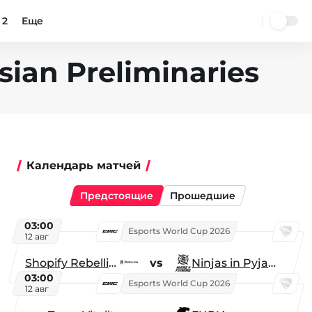
 2
Еще
sian Preliminaries
Календарь матчей
Предстоящие
Прошедшие
03:00
Esports World Cup 2026
12 авг
Shopify Rebellion
vs
Ninjas in Pyjamas
03:00
Esports World Cup 2026
12 авг