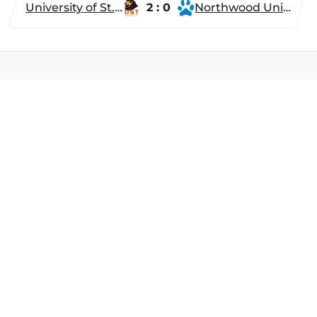
University of St. Thomas
2 : 0
Northwood University
Разделы
Новости
Турниры
ти
Игроки
Команды