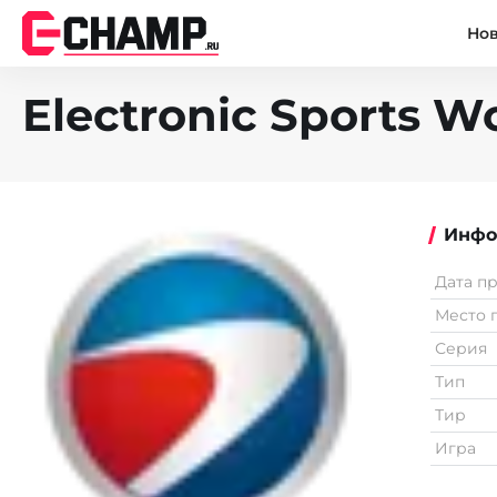
Но
Electronic Sports W
Инфо
Дата п
Место 
Серия
Тип
Тир
Игра