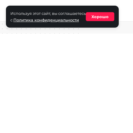
Используя этот сайт, вы соглашаетесь
Хорошо
с
Политика конфиденциальности
Средство массовой информации сетевое издание «ECha
зарегистрировано в Федеральной службе по надзору в с
информационных технологий и массовых коммуникаций
(Роскомнадзор) 29 октября 2025 г., свидетельство о рег
ФС77-90271
Учредитель СМИ «EChamp.ru»: ИП Чередник А.В.
Главный редактор СМИ «EChamp.ru»: Чередник А.В.
Телефон редакции: +7 (495) 134-14-54
E-mail :
info@echamp.ru
Игры