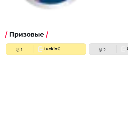
Призовые
LuckinG
🥇 1
🥈 2