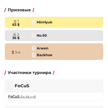
Призовые
🥇 1
MinHyuk
63 $
🥈 2
No.90
36 $
Arwen
🎖 3-4
Backhoe
Участники турнира
FoCuS
FoCuS
Ём Хё-суб