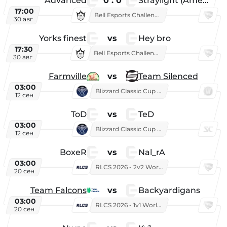
Advanced
0 : 0
Straylight (American team)
17:00
Bell Esports Challenge 2026
30 авг
Yorks finest
vs
Hey bro
17:30
Bell Esports Challenge 2026
30 авг
Farmville
vs
Team Silenced
03:00
Blizzard Classic Cup 2026
12 сен
ToD
vs
TeD
03:00
Blizzard Classic Cup 2026
12 сен
BoxeR
vs
Nal_rA
03:00
RLCS 2026 - 2v2 World Championship
20 сен
Team Falcons
vs
Backyardigans
03:00
RLCS 2026 - 1v1 World Championship
20 сен