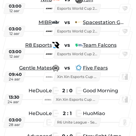
03:00
Esports World Cup 2026
12 авг
MIBR
vs
Spacestation Gaming
03:00
Esports World Cup 2026
12 авг
R8 Esports
vs
Team Falcons
03:00
Esports World Cup 2026
12 авг
Gentle Mates
vs
Five Fears
09:40
Xin Xin Esports Cup 2025
24 авг
HeDuoLe
2 : 0
Good Morning
13:30
Xin Xin Esports Cup 2026
24 авг
HeDuoLe
2 : 1
HuoMiao
03:00
R6 Unite League - Season 1
28 авг