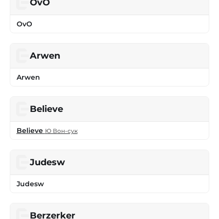
OvO
OvO
Arwen
Arwen
Believe
Believe
Ю Вон-сук
Judesw
Judesw
Berzerker