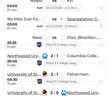
Nwpo
vs
Kv1
03:00
RLCS 2026 - 2v2 World Championship
20 сен
No Miss Just Fake
vs
Spacestation Gaming
03:00
RLCS 2026 - 1v1 World Championship
20 сен
Nass
vs
Diaz_(Brazilian_Player)
20:35
PlayVS College League 2025: Fall
14 дек
Northwood University
2 : 1
Columbia College
20:45
PlayVS College League 2025: Fall
14 дек
University of St. Thomas
2 : 1
Fishermen
00:30
PlayVS College League 2025: Fall
15 дек
University of St. Thomas
2 : 0
Northwood University