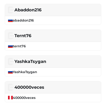
Abaddon216
abaddon216
Ternt76
ternt76
YashkaTsygan
YashkaTsygan
400000veces
400000veces