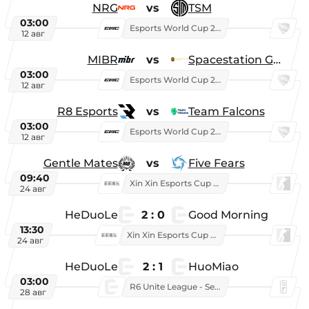
NRG
vs
TSM
03:00
Esports World Cup 2026
12 авг
MIBR
vs
Spacestation Gaming
03:00
Esports World Cup 2026
12 авг
R8 Esports
vs
Team Falcons
03:00
Esports World Cup 2026
12 авг
Gentle Mates
vs
Five Fears
09:40
Xin Xin Esports Cup 2025
24 авг
HeDuoLe
2 : 0
Good Morning
13:30
Xin Xin Esports Cup 2026
24 авг
HeDuoLe
2 : 1
HuoMiao
03:00
R6 Unite League - Season 1
28 авг