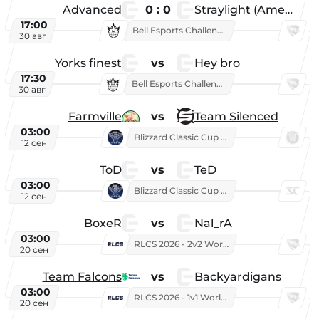
Advanced
0 : 0
Straylight (American team)
17:00
Bell Esports Challenge 2026
30 авг
Yorks finest
vs
Hey bro
17:30
Bell Esports Challenge 2026
30 авг
Farmville
vs
Team Silenced
03:00
Blizzard Classic Cup 2026
12 сен
ToD
vs
TeD
03:00
Blizzard Classic Cup 2026
12 сен
BoxeR
vs
Nal_rA
03:00
RLCS 2026 - 2v2 World Championship
20 сен
Team Falcons
vs
Backyardigans
03:00
RLCS 2026 - 1v1 World Championship
20 сен