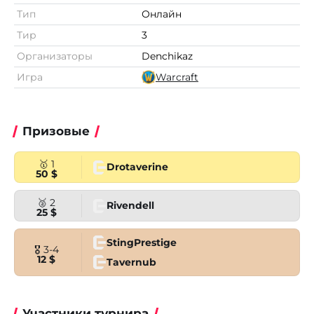
Тип
Онлайн
Тир
3
Организаторы
Denchikaz
Игра
Warcraft
Призовые
🥇 1
Drotaverine
50 $
🥈 2
Rivendell
25 $
StingPrestige
🎖 3-4
12 $
Tavernub
Участники турнира