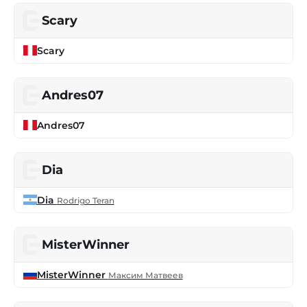
Scary
Scary
Andres07
Andres07
Dia
Dia
Rodrigo Teran
MisterWinner
MisterWinner
Максим Матвеев