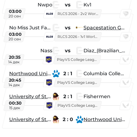
Nwpo
vs
Kv1
03:00
RLCS 2026 - 2v2 World Championship
20 сен
No Miss Just Fake
vs
Spacestation Gaming
03:00
RLCS 2026 - 1v1 World Championship
20 сен
Nass
vs
Diaz_(Brazilian_Player)
20:35
PlayVS College League 2025: Fall
14 дек
Northwood University
2 : 1
Columbia College
20:45
PlayVS College League 2025: Fall
14 дек
University of St. Thomas
2 : 1
Fishermen
00:30
PlayVS College League 2025: Fall
15 дек
University of St. Thomas
2 : 0
Northwood University