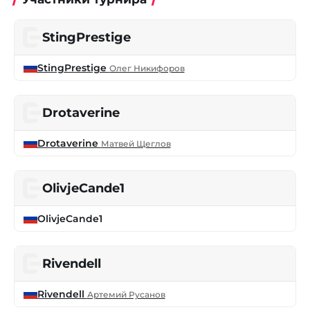
StingPrestige
StingPrestige
Олег Никифоров
Drotaverine
Drotaverine
Матвей Щеглов
OlivjeCande1
OlivjeCande1
Rivendell
Rivendell
Артемий Русанов