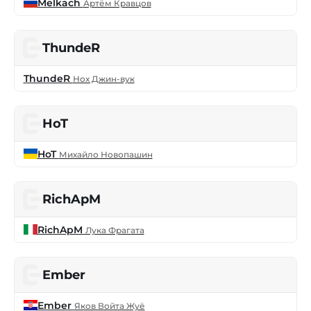
Melkach
Артём Кравцов
ThundeR
ThundeR
Нох Джин-вук
HoT
HoT
Михайло Новопашин
RichApM
RichApM
Лука Фрагата
Ember
Ember
Яков Войта Жуё