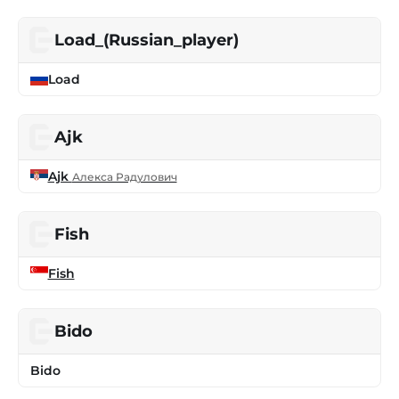
Load_(Russian_player)
Load
Ajk
Ajk
Алекса Радулович
Fish
Fish
Bido
Bido