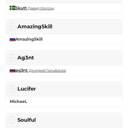
Skutt
Давид Олссон
AmazingSkill
AmazingSkill
Ag3nt
ag3nt
Дмитрий Гильфанов
Lucifer
MichaeL
Soulful