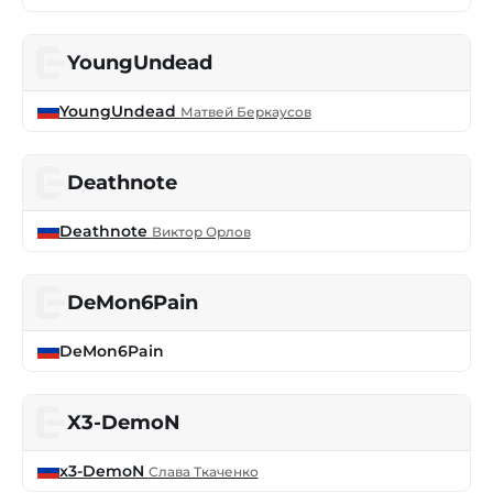
YoungUndead
YoungUndead
Матвей Беркаусов
Deathnote
Deathnote
Виктор Орлов
DeMon6Pain
DeMon6Pain
X3-DemoN
x3-DemoN
Слава Ткаченко