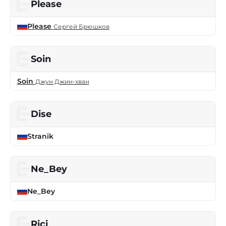
Please
Please
Сергей Брюшков
Soin
Soin
Джун Джин-хван
Dise
Stranik
Ne_Bey
Ne_Bey
Rici