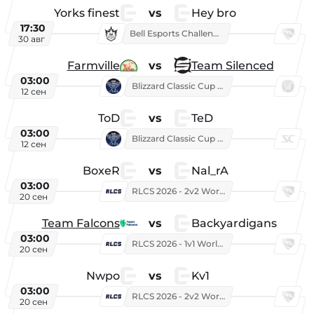
Yorks finest
vs
Hey bro
17:30
Bell Esports Challenge 2026
30 авг
Farmville
vs
Team Silenced
03:00
Blizzard Classic Cup 2026
12 сен
ToD
vs
TeD
03:00
Blizzard Classic Cup 2026
12 сен
BoxeR
vs
Nal_rA
03:00
RLCS 2026 - 2v2 World Championship
20 сен
Team Falcons
vs
Backyardigans
03:00
RLCS 2026 - 1v1 World Championship
20 сен
Nwpo
vs
Kv1
03:00
RLCS 2026 - 2v2 World Championship
20 сен