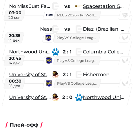
No Miss Just Fake
vs
Spacestation Gaming
03:00
RLCS 2026 - 1v1 World Championship
20 сен
Nass
vs
Diaz_(Brazilian_Player)
20:35
PlayVS College League 2025: Fall
14 дек
Northwood University
2 : 1
Columbia College
20:45
PlayVS College League 2025: Fall
14 дек
University of St. Thomas
2 : 1
Fishermen
00:30
PlayVS College League 2025: Fall
15 дек
University of St. Thomas
2 : 0
Northwood University
Плей-офф