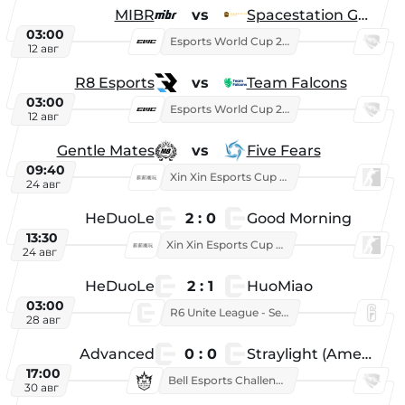
MIBR
vs
Spacestation Gaming
03:00
Esports World Cup 2026
12 авг
R8 Esports
vs
Team Falcons
03:00
Esports World Cup 2026
12 авг
Gentle Mates
vs
Five Fears
09:40
Xin Xin Esports Cup 2025
24 авг
HeDuoLe
2 : 0
Good Morning
13:30
Xin Xin Esports Cup 2026
24 авг
HeDuoLe
2 : 1
HuoMiao
03:00
R6 Unite League - Season 1
28 авг
Advanced
0 : 0
Straylight (American team)
17:00
Bell Esports Challenge 2026
30 авг