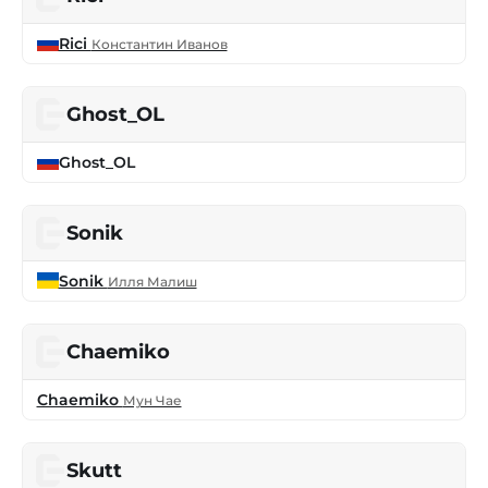
Rici
Константин Иванов
Ghost_OL
Ghost_OL
Sonik
Sonik
Илля Малиш
Chaemiko
Chaemiko
Мун Чае
Skutt