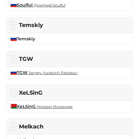
Soulful
Дмитрий Soulful
Temskiy
Temskiy
TGW
TGW
Sergey Yurievich Petrakov
XeLSinG
XeLSinG
Михаил Ильинчик
Melkach