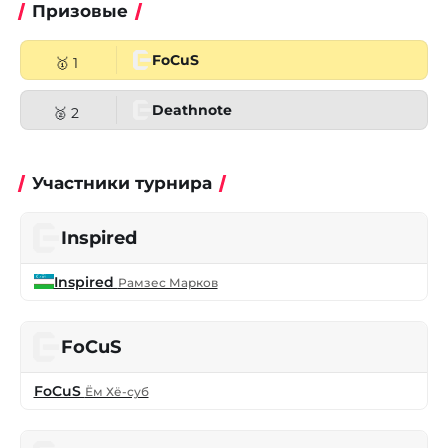
Призовые
FoCuS
🥇 1
Deathnote
🥈 2
Участники турнира
Inspired
Inspired
Рамзес Марков
FoCuS
FoCuS
Ём Хё-суб