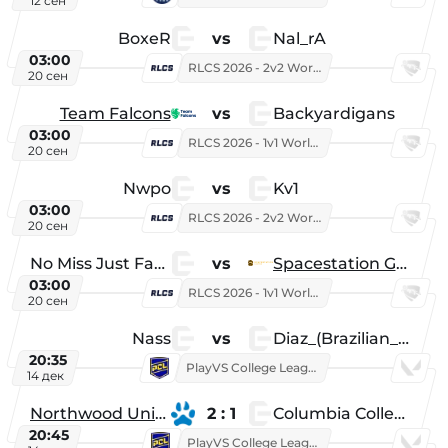
12 сен
BoxeR
vs
Nal_rA
03:00
RLCS 2026 - 2v2 World Championship
20 сен
Team Falcons
vs
Backyardigans
03:00
RLCS 2026 - 1v1 World Championship
20 сен
Nwpo
vs
Kv1
03:00
RLCS 2026 - 2v2 World Championship
20 сен
No Miss Just Fake
vs
Spacestation Gaming
03:00
RLCS 2026 - 1v1 World Championship
20 сен
Nass
vs
Diaz_(Brazilian_Player)
20:35
PlayVS College League 2025: Fall
14 дек
Northwood University
2 : 1
Columbia College
20:45
PlayVS College League 2025: Fall