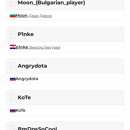
Moon_(Bulgarian_player)
Moon
Джан Джехо
P1nke
p1nke
Виктор Грегурек
Angrydota
Angrydota
KoTe
KoTe
BmDpsSoCool