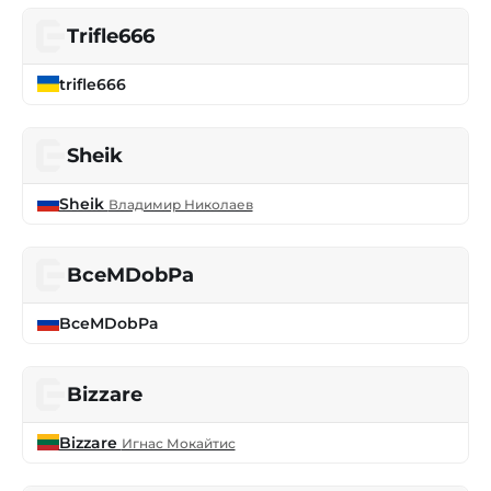
Trifle666
trifle666
Sheik
Sheik
Владимир Николаев
BceMDobPa
BceMDobPa
Bizzare
Bizzare
Игнас Мокайтис