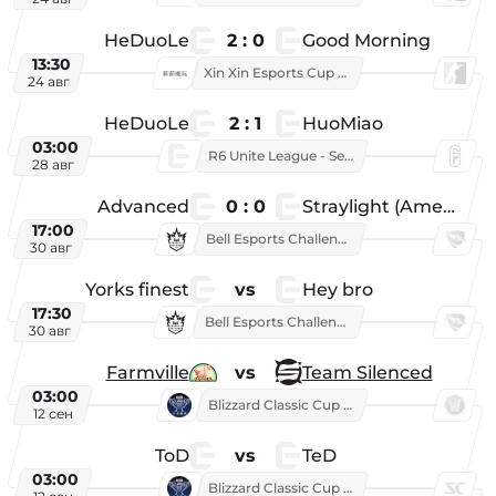
HeDuoLe
2 : 0
Good Morning
13:30
Xin Xin Esports Cup 2026
24 авг
HeDuoLe
2 : 1
HuoMiao
03:00
R6 Unite League - Season 1
28 авг
Advanced
0 : 0
Straylight (American team)
17:00
Bell Esports Challenge 2026
30 авг
Yorks finest
vs
Hey bro
17:30
Bell Esports Challenge 2026
30 авг
Farmville
vs
Team Silenced
03:00
Blizzard Classic Cup 2026
12 сен
ToD
vs
TeD
03:00
Blizzard Classic Cup 2026