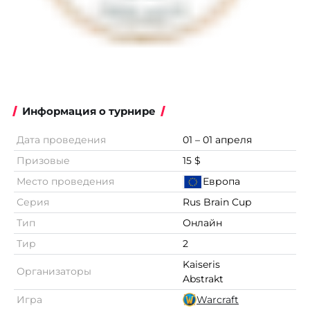
Информация о турнире
Дата проведения
01 – 01 апреля
Призовые
15 $
Место проведения
Европа
Серия
Rus Brain Cup
Тип
Онлайн
Тир
2
Kaiseris
Организаторы
Abstrakt
Игра
Warcraft