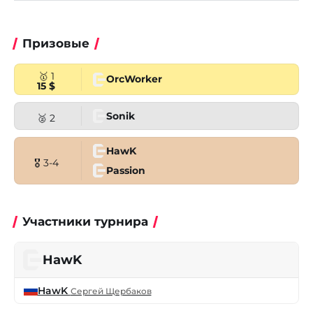
Призовые
🥇 1
OrcWorker
15 $
Sonik
🥈 2
HawK
🎖 3-4
Passion
Участники турнира
HawK
HawK
Сергей Щербаков