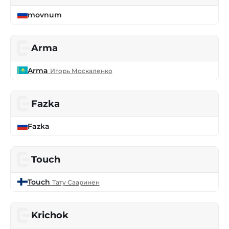
movnum
Arma
Arma
Игорь Москаленко
Fazka
Fazka
Touch
Touch
Тату Сааринен
Krichok