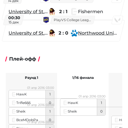
14 дек
University of St. Thomas
2 : 1
Fishermen
00:30
PlayVS College League 2025: Fall
15 дек
University of St. Thomas
2 : 0
Northwood University
Плей-офф
Раунд 1
1/16 финала
1
01 апр 2016 03:00
HawK
1
01 апр 2016 03:00
Trifle666
0
HawK
1
01 апр 2016 03:00
Sheik
0
Sheik
1
BceMDobPa
0
Haw
01 апр 2016 03:00