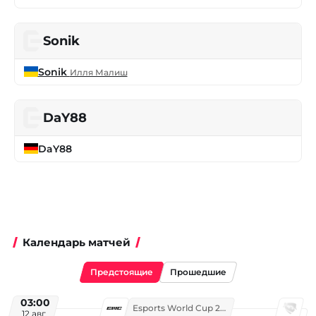
Sonik
Sonik
Илля Малиш
DaY88
DaY88
Календарь матчей
Предстоящие
Прошедшие
03:00
Esports World Cup 2026
12 авг