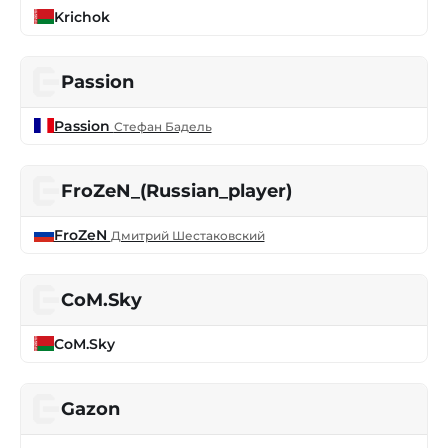
Krichok
Passion
Passion
Стефан Бадель
FroZeN_(Russian_player)
FroZeN
Дмитрий Шестаковский
CoM.Sky
CoM.Sky
Gazon