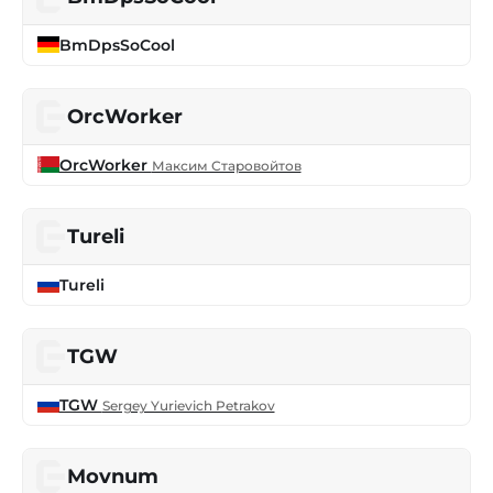
BmDpsSoCool
OrcWorker
OrcWorker
Максим Старовойтов
Tureli
Tureli
TGW
TGW
Sergey Yurievich Petrakov
Movnum