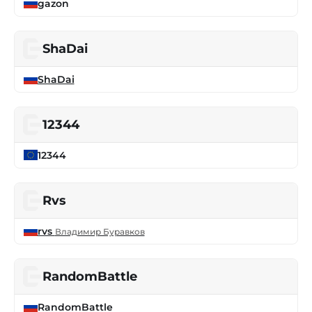
gazon
ShaDai
ShaDai
12344
12344
Rvs
rvs
Владимир Буравков
RandomBattle
RandomBattle