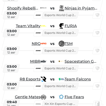
Shopify Rebellion
vs
Ninjas in Pyjamas
03:00
Esports World Cup 2026
12 авг
Team Vitality
vs
FURIA
03:00
Esports World Cup 2026
12 авг
NRG
vs
TSM
03:00
Esports World Cup 2026
12 авг
MIBR
vs
Spacestation Gaming
03:00
Esports World Cup 2026
12 авг
R8 Esports
vs
Team Falcons
03:00
Esports World Cup 2026
12 авг
Gentle Mates
vs
Five Fears
09:40
Xin Xin Esports Cup 2025
24 авг