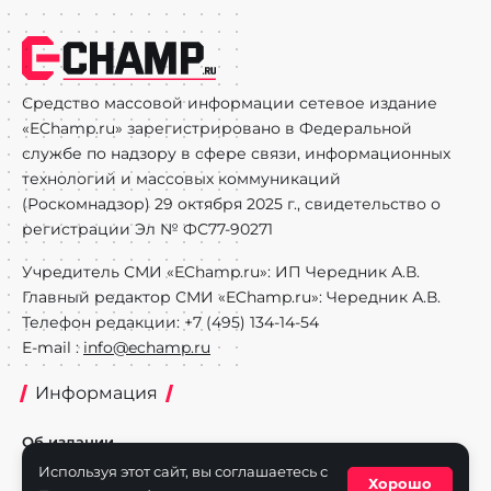
Средство массовой информации сетевое издание
«EChamp.ru» зарегистрировано в Федеральной
службе по надзору в сфере связи, информационных
технологий и массовых коммуникаций
(Роскомнадзор) 29 октября 2025 г., свидетельство о
регистрации Эл № ФС77-90271
Учредитель СМИ «EChamp.ru»: ИП Чередник А.В.
Главный редактор СМИ «EChamp.ru»: Чередник А.В.
Телефон редакции: +7 (495) 134-14-54
E-mail :
info@echamp.ru
Информация
Об издании
Используя этот сайт, вы соглашаетесь с
Реклама на портале
Хорошо