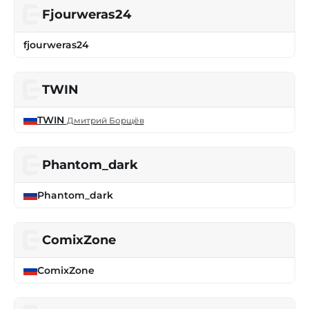
Fjourweras24
fjourweras24
TWIN
TWIN
Дмитрий Борщёв
Phantom_dark
Phantom_dark
ComixZone
ComixZone