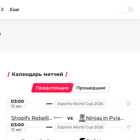
 2
Еще
6
Календарь матчей
Предстоящие
Прошедшие
03:00
Esports World Cup 2026
12 авг
Shopify Rebellion
vs
Ninjas in Pyjamas
03:00
Esports World Cup 2026
12 авг