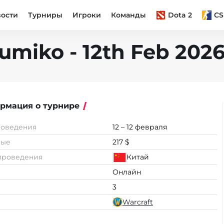
вости
Турниры
Игроки
Команды
Dota 2
CS
umiko - 12th Feb 202
рмация о турнире
роведения
12 – 12 февраля
вые
217 $
проведения
Китай
Онлайн
3
Warcraft