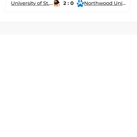
University of St. Thomas
2 : 0
Northwood University
Разделы
Новости
Турниры
ти
Игроки
Команды