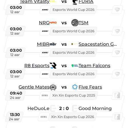
Team Vitality
vs
FURIA
03:00
Esports World Cup 2026
12 авг
NRG
vs
TSM
03:00
Esports World Cup 2026
12 авг
MIBR
vs
Spacestation Gaming
03:00
Esports World Cup 2026
12 авг
R8 Esports
vs
Team Falcons
03:00
Esports World Cup 2026
12 авг
Gentle Mates
vs
Five Fears
09:40
Xin Xin Esports Cup 2025
24 авг
HeDuoLe
2 : 0
Good Morning
13:30
Xin Xin Esports Cup 2026
24 авг