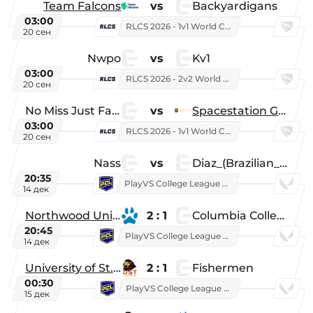
Team Falcons
vs
Backyardigans
03:00
RLCS 2026 - 1v1 World Championship
20 сен
Nwpo
vs
Kv1
03:00
RLCS 2026 - 2v2 World Championship
20 сен
No Miss Just Fake
vs
Spacestation Gaming
03:00
RLCS 2026 - 1v1 World Championship
20 сен
Nass
vs
Diaz_(Brazilian_Player)
20:35
PlayVS College League 2025: Fall
14 дек
Northwood University
2 : 1
Columbia College
20:45
PlayVS College League 2025: Fall
14 дек
University of St. Thomas
2 : 1
Fishermen
00:30
PlayVS College League 2025: Fall
15 дек