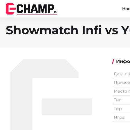
Но
Showmatch Infi vs Y
Инфо
Дата п
Призо
Место 
Тип
Тир
Игра