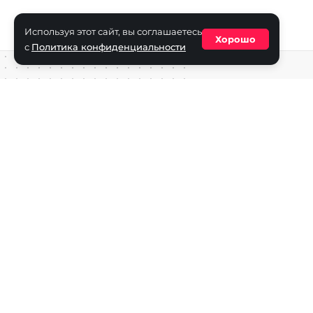
Используя этот сайт, вы соглашаетесь
Хорошо
с
Политика конфиденциальности
Средство массовой информации сетевое издание «ECha
зарегистрировано в Федеральной службе по надзору в с
информационных технологий и массовых коммуникаций
(Роскомнадзор) 29 октября 2025 г., свидетельство о рег
ФС77-90271
Учредитель СМИ «EChamp.ru»: ИП Чередник А.В.
Главный редактор СМИ «EChamp.ru»: Чередник А.В.
Телефон редакции: +7 (495) 134-14-54
E-mail :
info@echamp.ru
Игры