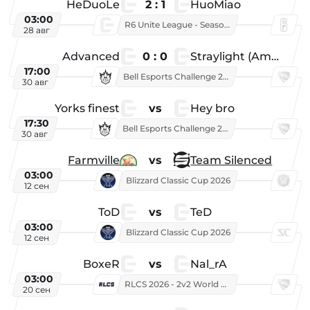
HeDuoLe
2 : 1
HuoMiao
03:00
R6 Unite League - Season 1
28 авг
Advanced
0 : 0
Straylight (American team)
17:00
Bell Esports Challenge 2026
30 авг
Yorks finest
vs
Hey bro
17:30
Bell Esports Challenge 2026
30 авг
Farmville
vs
Team Silenced
03:00
Blizzard Classic Cup 2026
12 сен
ToD
vs
TeD
03:00
Blizzard Classic Cup 2026
12 сен
BoxeR
vs
Nal_rA
03:00
RLCS 2026 - 2v2 World Championship
20 сен