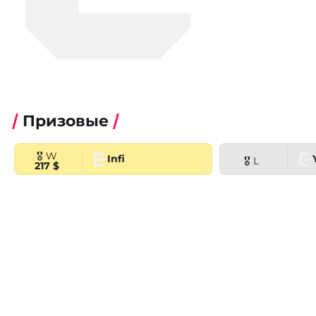
Призовые
🎖 W
Infi
🎖 L
217 $