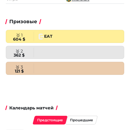
Призовые
🥇 1
EAT
604 $
🥈 2
362 $
🥉 3
121 $
Календарь матчей
Предстоящие
Прошедшие