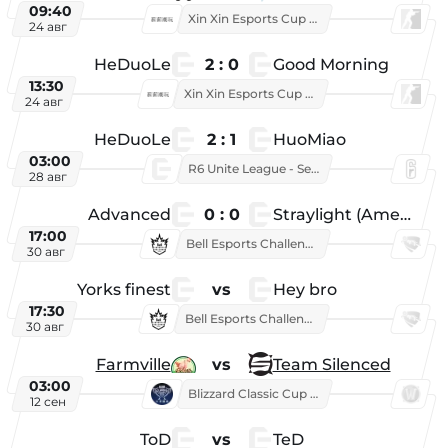
09:40
Xin Xin Esports Cup 2025
24 авг
HeDuoLe
2 : 0
Good Morning
13:30
Xin Xin Esports Cup 2026
24 авг
HeDuoLe
2 : 1
HuoMiao
03:00
R6 Unite League - Season 1
28 авг
Advanced
0 : 0
Straylight (American team)
17:00
Bell Esports Challenge 2026
30 авг
Yorks finest
vs
Hey bro
17:30
Bell Esports Challenge 2026
30 авг
Farmville
vs
Team Silenced
03:00
Blizzard Classic Cup 2026
12 сен
ToD
vs
TeD