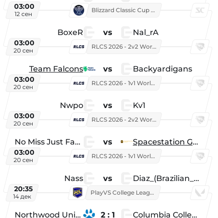
03:00
Blizzard Classic Cup 2026
12 сен
BoxeR
vs
Nal_rA
03:00
RLCS 2026 - 2v2 World Championship
20 сен
Team Falcons
vs
Backyardigans
03:00
RLCS 2026 - 1v1 World Championship
20 сен
Nwpo
vs
Kv1
03:00
RLCS 2026 - 2v2 World Championship
20 сен
No Miss Just Fake
vs
Spacestation Gaming
03:00
RLCS 2026 - 1v1 World Championship
20 сен
Nass
vs
Diaz_(Brazilian_Player)
20:35
PlayVS College League 2025: Fall
14 дек
Northwood University
2 : 1
Columbia College