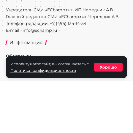
Учредитель СМИ «EChamp.ru»: ИП Чередник А.В.
Главный редактор СМИ «EChamp.ru»: Чередник А.В.
Телефон редакции: +7 (495) 134-14-54
E-mail :
info@echamp.ru
Информация
Об издании
Используя этот сайт, вы соглашаетесь с
Реклама на портале
Хорошо
Политика конфиденциальности
Политика конфиденциальности
Разделы
Новости
Турниры
Игроки