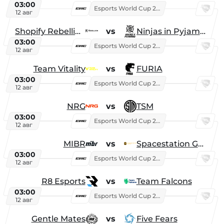
03:00
Esports World Cup 2026
12 авг
Shopify Rebellion
vs
Ninjas in Pyjamas
03:00
Esports World Cup 2026
12 авг
Team Vitality
vs
FURIA
03:00
Esports World Cup 2026
12 авг
NRG
vs
TSM
03:00
Esports World Cup 2026
12 авг
MIBR
vs
Spacestation Gaming
03:00
Esports World Cup 2026
12 авг
R8 Esports
vs
Team Falcons
03:00
Esports World Cup 2026
12 авг
Gentle Mates
vs
Five Fears