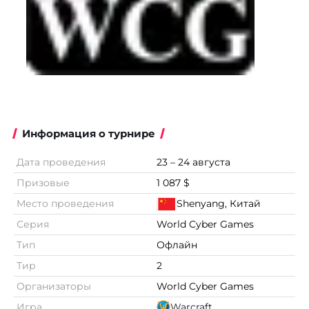
Информация о турнире
Дата проведения
23 – 24 августа
Призовые
1 087 $
Место проведения
Shenyang, Китай
Серия
World Cyber Games
Тип
Офлайн
Тир
2
Организаторы
World Cyber Games
Игра
Warcraft