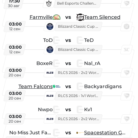
17:30
Bell Esports Challenge 2026
30 авг
Farmville
vs
Team Silenced
03:00
Blizzard Classic Cup 2026
12 сен
ToD
vs
TeD
03:00
Blizzard Classic Cup 2026
12 сен
BoxeR
vs
Nal_rA
03:00
RLCS 2026 - 2v2 World Championship
20 сен
Team Falcons
vs
Backyardigans
03:00
RLCS 2026 - 1v1 World Championship
20 сен
Nwpo
vs
Kv1
03:00
RLCS 2026 - 2v2 World Championship
20 сен
No Miss Just Fake
vs
Spacestation Gaming