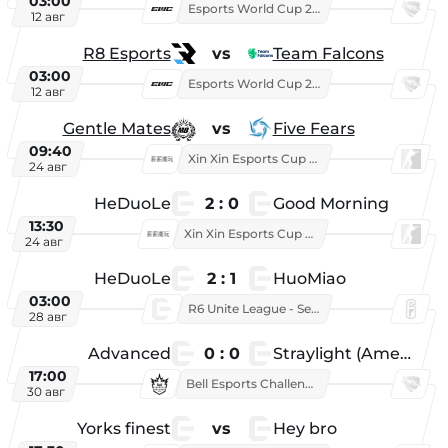
03:00
Esports World Cup 2026
12 авг
R8 Esports
vs
Team Falcons
03:00
Esports World Cup 2026
12 авг
Gentle Mates
vs
Five Fears
09:40
Xin Xin Esports Cup 2025
24 авг
HeDuoLe
2 : 0
Good Morning
13:30
Xin Xin Esports Cup 2026
24 авг
HeDuoLe
2 : 1
HuoMiao
03:00
R6 Unite League - Season 1
28 авг
Advanced
0 : 0
Straylight (American team)
17:00
Bell Esports Challenge 2026
30 авг
Yorks finest
vs
Hey bro