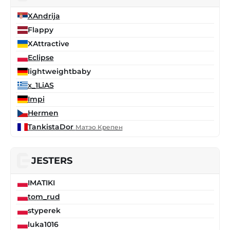
XAndrija
Flappy
XAttractive
Eclipse
lightweightbaby
x_1LiAS
Impi
Hermen
TankistaDor
Матэо Крепен
JESTERS
IMATIKI
tom_rud
styperek
luka1016