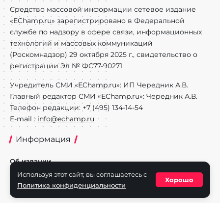
Средство массовой информации сетевое издание
«EChamp.ru» зарегистрировано в Федеральной
службе по надзору в сфере связи, информационных
технологий и массовых коммуникаций
(Роскомнадзор) 29 октября 2025 г., свидетельство о
регистрации Эл № ФС77-90271
Учредитель СМИ «EChamp.ru»: ИП Чередник А.В.
Главный редактор СМИ «EChamp.ru»: Чередник А.В.
Телефон редакции: +7 (495) 134-14-54
E-mail :
info@echamp.ru
Информация
Об издании
Используя этот сайт, вы соглашаетесь с
Реклама на портале
Хорошо
Политика конфиденциальности
Политика конфиденциальности