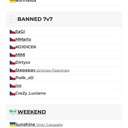
Bormalda
BANNED 7v7
SaGi
MMarty
KOJDlCEK
MIMI
Dirtyxx
Stepapav
Штепан Павличек
Polik_xD
ivo
CraZy_Luciano
WEEKEND
Sunshine
Олег Саншайн