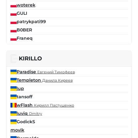
woterek
GULI
patrykpati99
B0BER
Franeq
KIRILLO
Paradise
Евгений Тимофеев
Templeton
Данила Киреев
lup
tansoff
wFlash
Кирилл Пастушенко
luviq
Dmitry
GodickS
movik