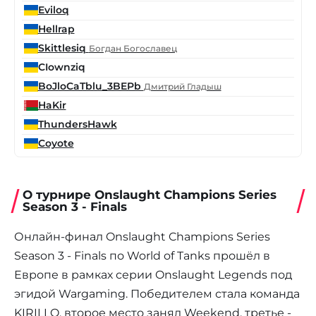
Eviloq
Hellrap
Skittlesiq
Богдан Богославец
CIownziq
BoJloCaTblu_3BEPb
Дмитрий Гладыш
HaKir
ThundersHawk
Coyote
О турнире Onslaught Champions Series
Season 3 - Finals
Онлайн-финал Onslaught Champions Series
Season 3 - Finals по World of Tanks прошёл в
Европе в рамках серии Onslaught Legends под
эгидой Wargaming. Победителем стала команда
KIRILLO, второе место занял Weekend, третье -