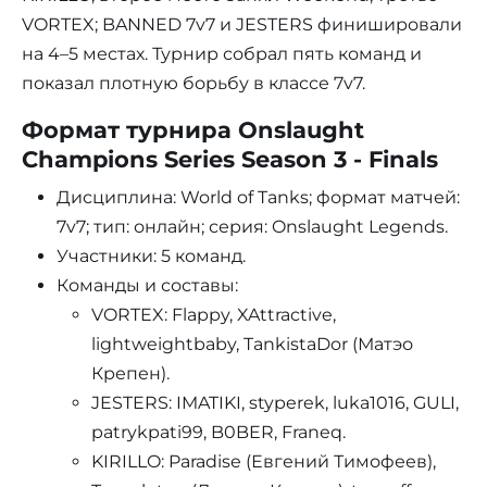
VORTEX; BANNED 7v7 и JESTERS финишировали
на 4–5 местах. Турнир собрал пять команд и
показал плотную борьбу в классе 7v7.
Формат турнира Onslaught
Champions Series Season 3 - Finals
Дисциплина: World of Tanks; формат матчей:
7v7; тип: онлайн; серия: Onslaught Legends.
Участники: 5 команд.
Команды и составы:
VORTEX: Flappy, XAttractive,
lightweightbaby, TankistaDor (Матэо
Крепен).
JESTERS: IMATIKI, styperek, luka1016, GULI,
patrykpati99, B0BER, Franeq.
KIRILLO: Paradise (Евгений Тимофеев),