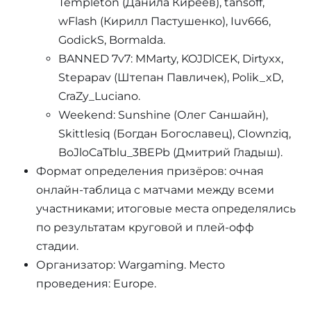
Templeton (Данила Киреев), tansoff,
wFlash (Кирилл Пастушенко), Iuv666,
GodickS, Bormalda.
BANNED 7v7: MMarty, KOJDlCEK, Dirtyxx,
Stepapav (Штепан Павличек), Polik_xD,
CraZy_Luciano.
Weekend: Sunshine (Олег Саншайн),
Skittlesiq (Богдан Богославец), CIownziq,
BoJloCaTblu_3BEPb (Дмитрий Гладыш).
Формат определения призёров: очная
онлайн-таблица с матчами между всеми
участниками; итоговые места определялись
по результатам круговой и плей-офф
стадии.
Организатор: Wargaming. Место
проведения: Europe.