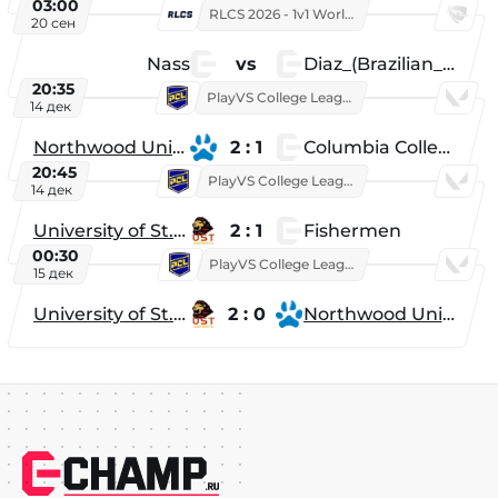
03:00
RLCS 2026 - 1v1 World Championship
20 сен
Nass
vs
Diaz_(Brazilian_Player)
20:35
PlayVS College League 2025: Fall
14 дек
Northwood University
2 : 1
Columbia College
20:45
PlayVS College League 2025: Fall
14 дек
University of St. Thomas
2 : 1
Fishermen
00:30
PlayVS College League 2025: Fall
15 дек
University of St. Thomas
2 : 0
Northwood University