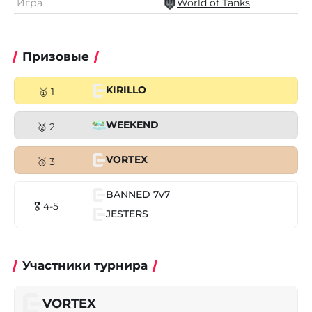
Игра
World of Tanks
Призовые
KIRILLO
🥇 1
WEEKEND
🥈 2
VORTEX
🥉 3
BANNED 7v7
🎖 4-5
JESTERS
Участники турнира
VORTEX