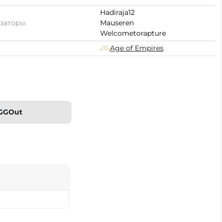
Hadiraja12
заторы
Mauseren
Welcometorapture
Age of Empires
GGOut