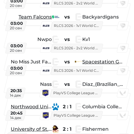
03:00
RLCS 2026 - 2v2 World Championship
20 сен
Team Falcons
vs
Backyardigans
03:00
RLCS 2026 - 1v1 World Championship
20 сен
Nwpo
vs
Kv1
03:00
RLCS 2026 - 2v2 World Championship
20 сен
No Miss Just Fake
vs
Spacestation Gaming
03:00
RLCS 2026 - 1v1 World Championship
20 сен
Nass
vs
Diaz_(Brazilian_Player)
20:35
PlayVS College League 2025: Fall
14 дек
Northwood University
2 : 1
Columbia College
20:45
PlayVS College League 2025: Fall
14 дек
University of St. Thomas
2 : 1
Fishermen