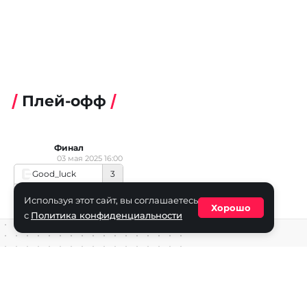
Плей-офф
Финал
03 мая 2025 16:00
Good_luck
3
GGOut
2
Используя этот сайт, вы соглашаетесь
Хорошо
с
Политика конфиденциальности
Средство массовой информации сетевое издание «ECha