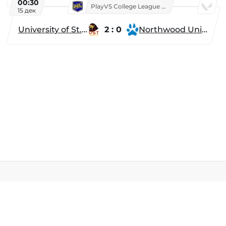
00:30
PlayVS College League 2025: Fall
15 дек
University of St. Thomas
2 : 0
Northwood University
Разделы
Новости