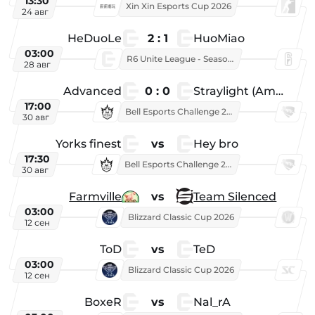
13:30
Xin Xin Esports Cup 2026
24 авг
HeDuoLe
2 : 1
HuoMiao
03:00
R6 Unite League - Season 1
28 авг
Advanced
0 : 0
Straylight (American team)
17:00
Bell Esports Challenge 2026
30 авг
Yorks finest
vs
Hey bro
17:30
Bell Esports Challenge 2026
30 авг
Farmville
vs
Team Silenced
03:00
Blizzard Classic Cup 2026
12 сен
ToD
vs
TeD
03:00
Blizzard Classic Cup 2026
12 сен
BoxeR
vs
Nal_rA