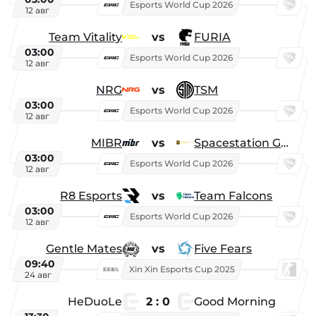
Esports World Cup 2026
12 авг
Team Vitality
vs
FURIA
03:00
Esports World Cup 2026
12 авг
NRG
vs
TSM
03:00
Esports World Cup 2026
12 авг
MIBR
vs
Spacestation Gaming
03:00
Esports World Cup 2026
12 авг
R8 Esports
vs
Team Falcons
03:00
Esports World Cup 2026
12 авг
Gentle Mates
vs
Five Fears
09:40
Xin Xin Esports Cup 2025
24 авг
HeDuoLe
2 : 0
Good Morning