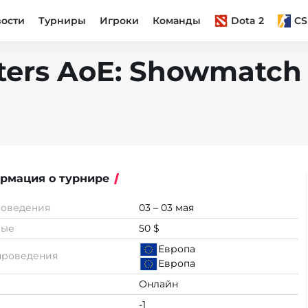
вости
Турниры
Игроки
Команды
Dota 2
CS
ters AoE: Showmatch
рмация о турнире
роведения
03 – 03 мая
вые
50 $
Европа
проведения
Европа
Онлайн
-1