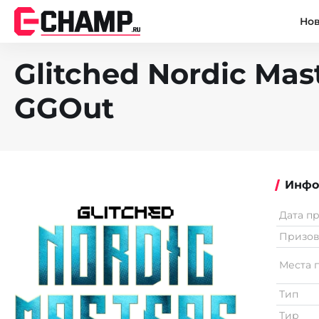
Но
Glitched Nordic Mas
GGOut
Инфо
Дата п
Призо
Места 
Тип
Тир