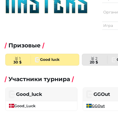
Органи
Игра
Призовые
🥇 1
🥈 2
Good luck
30 $
20 $
Участники турнира
Good_luck
GGOut
Good_Luck
GGOut