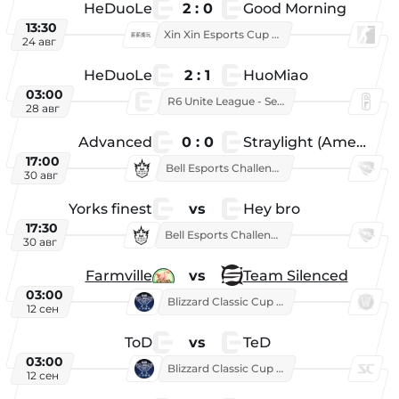
HeDuoLe
2 : 0
Good Morning
13:30
Xin Xin Esports Cup 2026
24 авг
HeDuoLe
2 : 1
HuoMiao
03:00
R6 Unite League - Season 1
28 авг
Advanced
0 : 0
Straylight (American team)
17:00
Bell Esports Challenge 2026
30 авг
Yorks finest
vs
Hey bro
17:30
Bell Esports Challenge 2026
30 авг
Farmville
vs
Team Silenced
03:00
Blizzard Classic Cup 2026
12 сен
ToD
vs
TeD
03:00
Blizzard Classic Cup 2026
12 сен