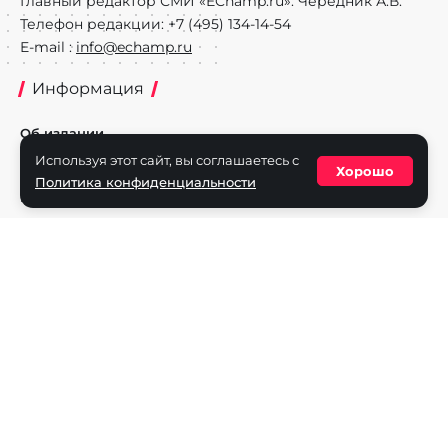
Главный редактор СМИ «EChamp.ru»: Чередник А.В.
Телефон редакции: +7 (495) 134-14-54
E-mail :
info@echamp.ru
Информация
Об издании
Используя этот сайт, вы соглашаетесь с
Реклама на портале
Хорошо
Политика конфиденциальности
Политика конфиденциальности
Разделы
Новости
Турниры
Игроки
Команды