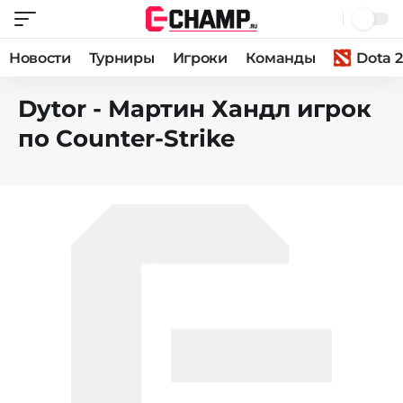
Новости
Турниры
Игроки
Команды
Dota 2
Dytor - Мартин Хандл игрок
по Counter-Strike