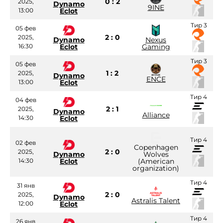
0 : 2
2025,
Dynamo
9INE
13:00
Eclot
Тир 3
05 фев
2 : 0
2025,
Dynamo
Nexus
16:30
Eclot
Gaming
Тир 3
05 фев
1 : 2
2025,
Dynamo
ENCE
13:00
Eclot
Тир 4
04 фев
2 : 1
2025,
Dynamo
Alliance
14:30
Eclot
Тир 4
02 фев
Copenhagen
2 : 0
2025,
Dynamo
Wolves
14:30
Eclot
(American
organization)
Тир 4
31 янв
2 : 0
2025,
Dynamo
Astralis Talent
12:00
Eclot
Тир 4
26 янв